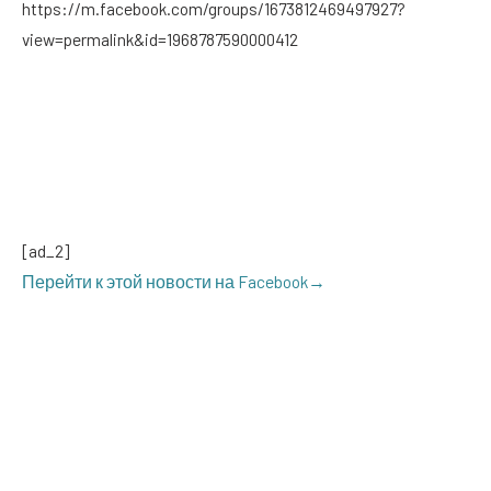
https://m.facebook.com/groups/1673812469497927?
view=permalink&id=1968787590000412
[ad_2]
Перей­ти к этой ново­сти на Facebook→