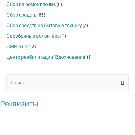
Сбор на ремонт печки.
(6)
Сбор средств
(83)
Сбор средств на бытовую технику
(3)
Серебряные волонтеры
(1)
СМИ о нас
(3)
Центр реабилитации "Вдохновение"
(1)
S
e
a
Реквизиты
r
БФ "Операция Бабушка"
c
ОГРН: 1217700121100
h
ИНН: 7727461818
f