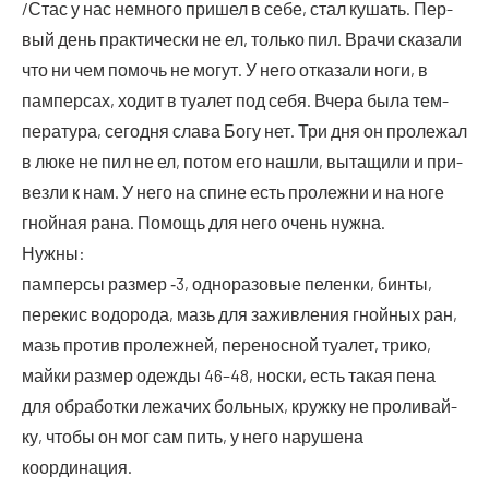
/Стас у нас немно­го при­шел в себе, стал кушать. Пер­
вый день прак­ти­че­ски не ел, толь­ко пил. Вра­чи ска­за­ли
что ни чем помочь не могут. У него отка­за­ли ноги, в
пам­пер­сах, ходит в туа­лет под себя. Вче­ра была тем­
пе­ра­ту­ра, сего­дня сла­ва Богу нет. Три дня он про­ле­жал
в люке не пил не ел, потом его нашли, выта­щи­ли и при­
вез­ли к нам. У него на спине есть про­леж­ни и на ноге
гной­ная рана. Помощь для него очень нужна.
Нужны:
пам­пер­сы раз­мер ‑3, одно­ра­зо­вые пелен­ки, бин­ты,
пере­кис водо­ро­да, мазь для зажив­ле­ния гной­ных ран,
мазь про­тив про­леж­ней, пере­нос­ной туа­лет, три­ко,
май­ки раз­мер одеж­ды 46–48, нос­ки, есть такая пена
для обра­бот­ки лежа­чих боль­ных, круж­ку не про­ли­вай­
ку, что­бы он мог сам пить, у него нару­ше­на
координация.