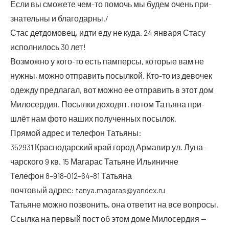
Если вы смо­же­те чем-то помочь мы будем очень при­
зна­тель­ны и благодарны./
Стас дет­до­мо­вец, идти еду не куда. 24 янва­ря Ста­су
испол­ни­лось 30 лет!
Воз­мож­но у кого-то есть пам­пер­сы, кото­рые вам не
нуж­ны, мож­но отпра­вить посыл­кой. Кто-то из дево­чек
одеж­ду пред­ла­гал, вот мож­но ее отпра­вить в этот дом
Мило­сер­дия. Посыл­ки дохо­дят, потом Татья­на при­
шлёт нам фото наших полу­чен­ных посылок.
Пря­мой адрес и теле­фон Татьяны:
352931 Крас­но­дар­ский край город Арма­вир ул. Луна­
чар­ско­го 9 кв. 15 Мага­рас Татьяне Ильиничне
Теле­фон 8–918-012–64-81 Татьяна
поч­то­вый адрес: tanya.magaras@yandex.ru
Татьяне мож­но позво­нить, она отве­тит на все вопросы.
Ссыл­ка на пер­вый пост об этом доме Мило­сер­дия —