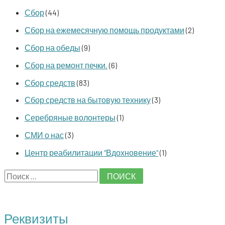
Сбор
(44)
Сбор на ежемесячную помощь продуктами
(2)
Сбор на обеды
(9)
Сбор на ремонт печки.
(6)
Сбор средств
(83)
Сбор средств на бытовую технику
(3)
Серебряные волонтеры
(1)
СМИ о нас
(3)
Центр реабилитации "Вдохновение"
(1)
S
e
a
Реквизиты
r