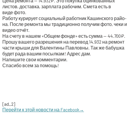
Цена ремон­та — 14.932₽. Это покуп­ка оцин­ко­ван­ных
листов, достав­ка, зар­пла­та рабо­чим. Сме­та есть в
виде фото.
Рабо­ту кури­ру­ет соци­аль­ный работ­ник Кашин­ско­го рай­о­
на. После ремон­та мы тра­ди­ци­он­но полу­чим фото, чеки и
видео отчёт.
На сче­ту в нашем «Общем фон­де» есть сум­ма — 44.700₽.
Про­шу ваше­го раз­ре­ше­ния на пере­вод 14.932 на ремонт
части кры­ши для Вален­ти­ны Пав­лов­ны. Так же бабуш­ка
будет рада вашим посыл­кам! Адрес дам.
Напи­ши­те свои комментарии.
Спа­си­бо всем за помощь!
[ad_2]
Перей­ти к этой ново­сти на Facebook→