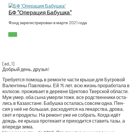
Перейти
к
БФ "Операция Бабушка"
содержимому
Фонд зарегистрирован в марте 2021 года
ГЛАВНОЕ
МЕНЮ
[ad_1]
Доб­рый день, друзья!
Тре­бу­ет­ся помощь в ремон­те части кры­ши для Буг­ро­вой
Вален­ти­ны Пав­лов­ны. Ей 75 лет, всю жизнь про­ра­бо­та­ла в
кол­хо­зе, про­жи­ва­ет в деревне Щек­то­во Твер­ской обла­сти.
Муж умер, оба сына умер­ли тоже, все род­ствен­ни­ки оста­
лись в Казах­стане. Бабуш­ка оста­лась совсем одна. Пен­
сия у неё не боль­шая, рас­хо­ду­ет­ся на лекар­ства, дро­ва,
свет и про­дук­ты. На ремонт уже не собрать. Когда идёт
дождь, ее кры­ша про­те­ка­ет и при­хо­дит­ся ста­вить тазы, а
впе­ре­ди зима.