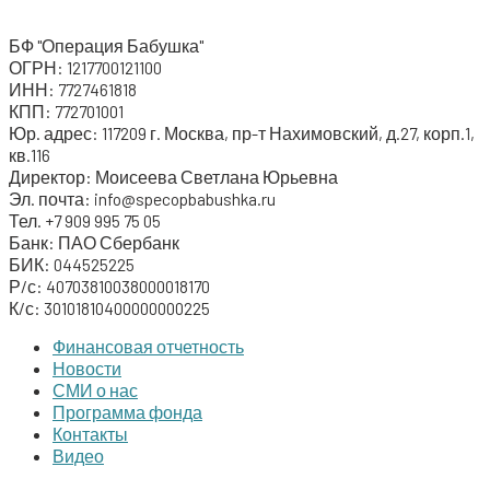
c
БФ "Операция Бабушка"
h
ОГРН: 1217700121100
ИНН: 7727461818
f
КПП: 772701001
o
Юр. адрес: 117209 г. Москва, пр-т Нахимовский, д.27, корп.1,
кв.116
r
Директор: Моисеева Светлана Юрьевна
:
Эл. почта: info@specopbabushka.ru
Тел. +7 909 995 75 05
Банк: ПАО Сбербанк
БИК: 044525225
Р/с: 40703810038000018170
К/с: 30101810400000000225
Финансовая отчетность
Новости
СМИ о нас
Программа фонда
Контакты
Видео