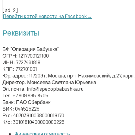
[ad_2]
Перей­ти к этой ново­сти на Facebook→
Реквизиты
БФ "Операция Бабушка"
ОГРН: 1217700121100
ИНН: 7727461818
КПП: 772701001
Юр. адрес: 117209 г. Москва, пр-т Нахимовский, д.27, корп.1
Директор: Моисеева Светлана Юрьевна
Эл. почта: info@specopbabushka.ru
Тел. +7 909 995 75 05
Банк: ПАО Сбербанк
БИК: 044525225
Р/с: 40703810038000018170
К/с: 30101810400000000225
Финансовая отчетность