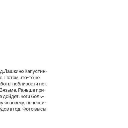
из д.Лашкино Капу­стин­
кве. Потом что-то не
або­ты побли­зо­сти нет,
 Вязь­ме. Рань­ше при­
не дой­дет, ноги боль­
у чело­ве­ку, непен­си­
бе­дов в год. Фото высы­