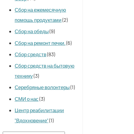
Сбор на ежемесячную
помощь продуктами
(2)
Сбор на обеды
(9)
Сбор на ремонт печки.
(6)
Сбор средств
(83)
Сбор средств на бытовую
технику
(3)
Серебряные волонтеры
(1)
СМИ о нас
(3)
Центр реабилитации
"Вдохновение"
(1)