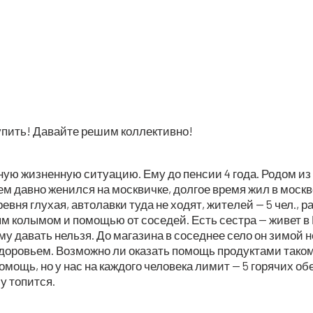
сту­пить! Давай­те решим коллективно!
руд­ную жиз­нен­ную ситу­а­цию. Ему до пен­сии 4 года. Родом 
овсем дав­но женил­ся на моск­вич­ке, дол­гое вре­мя жил в мос
ев­ня глу­хая, авто­лав­ки туда не ходят, жите­лей — 5 чел., р
ным колы­мом и помо­щью от сосе­дей. Есть сест­ра — живет в
и ему давать нель­зя. До мага­зи­на в сосед­нее село он зимой 
о­ро­вьем. Воз­мож­но ли ока­зать помощь про­дук­та­ми тако­м
 помощь, но у нас на каж­до­го чело­ве­ка лимит — 5 горя­чих о
му топится.