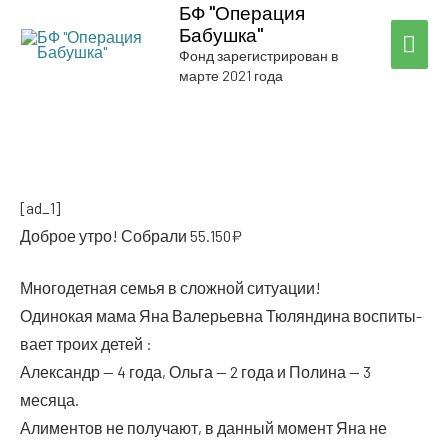
БФ "Операция
Бабушка"
ГЛА
Фонд зарегистрирован в
марте 2021 года
МЕ
[ad_1]
Доб­рое утро! Собра­ли 55.150₽
Мно­го­дет­ная семья в слож­ной ситуации!
Оди­но­кая мама Яна Вале­рьев­на Тюлян­ди­на вос­пи­ты­
ва­ет тро­их детей :
Алек­сандр — 4 года, Оль­га — 2 года и Поли­на — 3
месяца.
Али­мен­тов не полу­ча­ют, в дан­ный момент Яна не