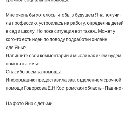
Мне очень бы хоте­лось, что­бы в буду­щем Яна полу­чи­
ла про­фес­сию, устро­и­лась на рабо­ту, опре­де­лив детей
в сад и шко­лу. Но пока ситу­а­ция вот такая.. Может у
кого-то есть идеи по пово­ду под­ра­бот­ки онлайн
для Яны?
Напи­ши­те свои ком­мен­та­рии и мыс­ли как и чем будем
помо­гать семье.
Спа­си­бо всем за помощь!
Инфор­ма­цию предо­ста­ви­ла зав. отде­ле­ни­ем сроч­ной
помо­щи Говор­ко­ва Е.Н Костром­ская область «Пави­но»
На фото Яна с детьми.