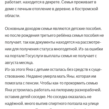
рабо­та­ет, нахо­дит­ся в декре­те. Семья про­жи­ва­ет в
доме с печ­ным отоп­ле­ние в деревне, в Костром­ской
области.
Основ­ным дохо­дом семьи явля­ют­ся дет­ские посо­бия,
но после рож­де­ния тре­тье­го ребён­ка семья посо­бия не
полу­ча­ет, так как доку­мен­ты нахо­дят­ся на рас­смот­ре­
нии для полу­че­ния ста­ту­са мно­го­дет­ной. Из-за ошиб­ки
на пор­та­ле Госус­лу­ги выпла­ты семья не полу­ча­ет с
авгу­ста месяца.
Из-за это­го Яна с детьми оста­лась без средств к суще­
ство­ва­нию. Недав­но умер­ла мать Яны, кото­рая им
помо­га­ла с пен­сии. Что­бы как-то про­кор­мить семью
Яна устро­и­лась рабо­тать на пило­ра­му раз­но­ра­бо­чей,
оста­вив детей сосед­ке. Но сосед­ка ока­за­лась не
надёж­ной, мно­го выпив спирт­но­го пол­за­ла на ули­це