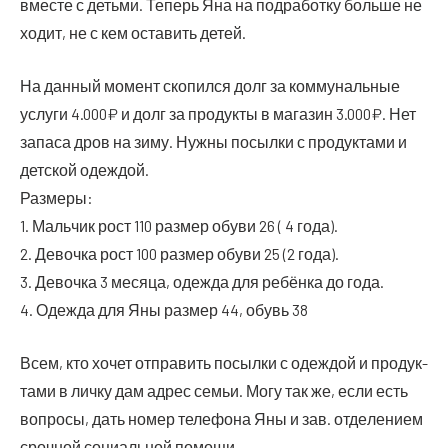
вме­сте с детьми. Теперь Яна на под­ра­бот­ку боль­ше не
ходит, не с кем оста­вить детей.
На дан­ный момент ско­пил­ся долг за ком­му­наль­ные
услу­ги 4.000₽ и долг за про­дук­ты в мага­зин 3.000₽. Нет
запа­са дров на зиму. Нуж­ны посыл­ки с про­дук­та­ми и
дет­ской одеждой.
Размеры:
1. Маль­чик рост 110 раз­мер обу­ви 26 ( 4 года).
2. Девоч­ка рост 100 раз­мер обу­ви 25 (2 года).
3. Девоч­ка 3 меся­ца, одеж­да для ребён­ка до года.
4. Одеж­да для Яны раз­мер 44, обувь 38
Всем, кто хочет отпра­вить посыл­ки с одеж­дой и про­дук­
та­ми в лич­ку дам адрес семьи. Могу так же, если есть
вопро­сы, дать номер теле­фо­на Яны и зав. отде­ле­ни­ем
сроч­ной соци­аль­ной помощи.