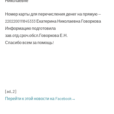
Николаевне
Номер кар­ты для пере­чис­ле­ния денег на пря­мую —
2202200111845333 Ека­те­ри­на Нико­ла­ев­на Говоркова
Инфор­ма­цию под­го­то­ви­ла
зав.отд.сроч.обсл.Говоркова Е.Н.
Спа­си­бо всем за помощь!
[ad_2]
Перей­ти к этой ново­сти на Facebook→