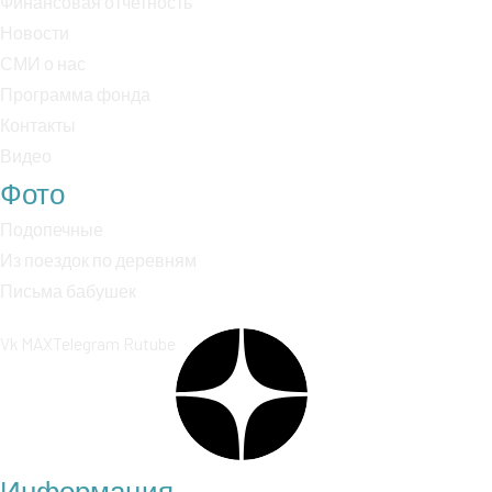
Финансовая отчетность
Новости
СМИ о нас
Программа фонда
Контакты
Видео
Фото
Подопечные
Из поездок по деревням
Письма бабушек
Vk
MAX
Telegram
Rutube
Информация