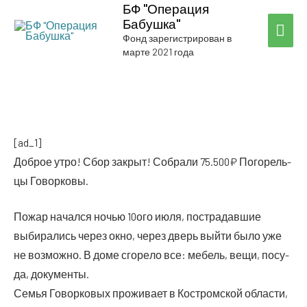
БФ "Операция
Бабушка"
ГЛА
Фонд зарегистрирован в
марте 2021 года
МЕ
[ad_1]
Доб­рое утро! Сбор закрыт! Собра­ли 75.500₽ Пого­рель­
цы Говорковы.
Пожар начал­ся ночью 10ого июля, постра­дав­шие
выби­ра­лись через окно, через дверь вый­ти было уже
не воз­мож­но. В доме сго­ре­ло все: мебель, вещи, посу­
да, документы.
Семья Говор­ко­вых про­жи­ва­ет в Костром­ской обла­сти,