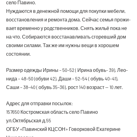
село Павино.
Нуж­да­ют­ся в денеж­ной помо­щи для покуп­ки мебе­ли,
вос­ста­нов­ле­ния и ремон­та дома. Сей­час семья про­жи­
ва­ет вре­мен­но у род­ствен­ни­ков. Снять жильё пока не
на что. Соби­ра­ют­ся вос­ста­нав­ли­вать сго­рев­ший дом
сво­и­ми сила­ми. Так же им нуж­ны вещи в хоро­шем
состоянии.
Раз­мер одеж­ды Ири­ны – 50–52 ( Ири­на обувь- 39), Лео­
ни­да – 48–50 (обу­ви 42), Даши – 52–54 ( обувь 40–41),
Саши – 38–40 ( обувь 35–36), рост 140 воз­раст — 10 лет.
Адрес для отправ­ки посылок:
157650 Костром­ская область село Пави­но
ул.Октябрьская д.55
ОГБУ «Пави­н­ский КЦСОН» Говор­ко­вой Ека­те­рине