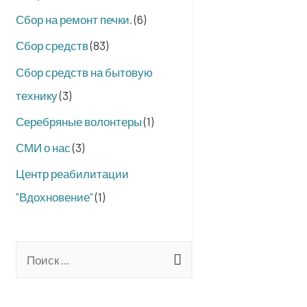
Сбор на ремонт печки.
(6)
Сбор средств
(83)
Сбор средств на бытовую
технику
(3)
Серебряные волонтеры
(1)
СМИ о нас
(3)
Центр реабилитации
"Вдохновение"
(1)
S
e
a