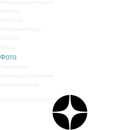
Финансовая отчетность
Новости
СМИ о нас
Программа фонда
Контакты
Видео
Фото
Подопечные
Из поездок по деревням
Письма бабушек
Vk
MAX
Telegram
Rutube