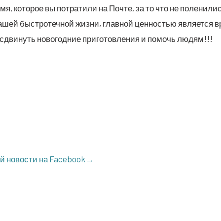
­мя, кото­рое вы потра­ти­ли на Почте, за то что не поле­ни­ли
ашей быст­ро­теч­ной жиз­ни, глав­ной цен­но­стью явля­ет­ся вр
сдви­нуть ново­год­ние при­го­тов­ле­ния и помочь людям!!!
ой ново­сти на Facebook→