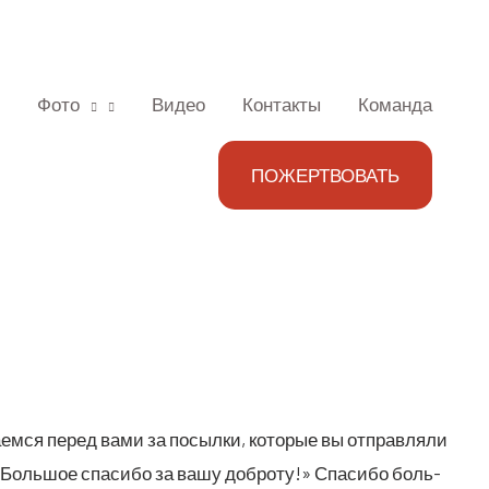
Фото
Видео
Контакты
Команда
ПОЖЕРТВОВАТЬ
­ем­ся перед вами за посыл­ки, кото­рые вы отправ­ля­ли
Боль­шое спа­си­бо за вашу доб­ро­ту!» Спа­си­бо боль­