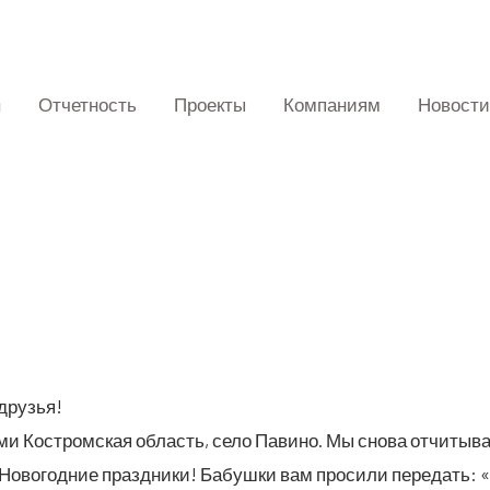
Отчетность
Проекты
Компаниям
Новости
 друзья!
ми Костром­ская область, село Пави­но. Мы сно­ва отчи­ты­ва
ово­год­ние празд­ни­ки! Бабуш­ки вам про­си­ли пере­дать: «