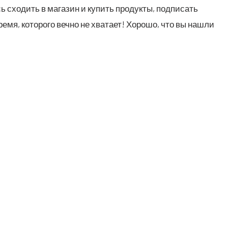
сь схо­дить в мага­зин и купить про­дук­ты, под­пи­сать
е­мя, кото­ро­го веч­но не хва­та­ет! Хоро­шо, что вы нашли