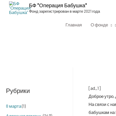
БФ "Операция Бабушка"
Фонд зарегистрирован в марте 2021 года
Главная
О фонде
[ad_1]
Рубрики
Доб­рое утро,
На свя­зи с на
8 марта
(1)
бабуш­кам на Н
Адресная помощь
(243)