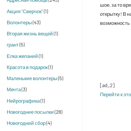
шое, за то вре
Акция "Сверчок"
(1)
открыт­ку! В н
Волонтеры
(43)
воз­мож­ность 
Вторая жизнь вещей
(1)
грант
(5)
Елка желаний
(1)
Красота в подарок
(1)
Маленькие волонтеры
(5)
[ad_2]
Мечта
(3)
Перей­ти к эт
Нейрографика
(1)
Новогодние посылки
(28)
Новогодний сбор
(4)