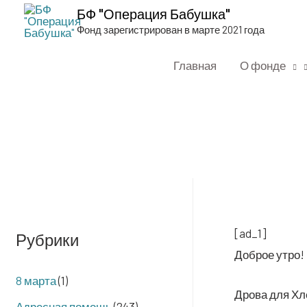
БФ "Операция Бабушка"
Фонд зарегистрирован в марте 2021 года
Главная
О фонде
[ad_1]
Рубрики
Доб­рое утро!
8 марта
(1)
Дро­ва для Хле
Адресная помощь
(243)