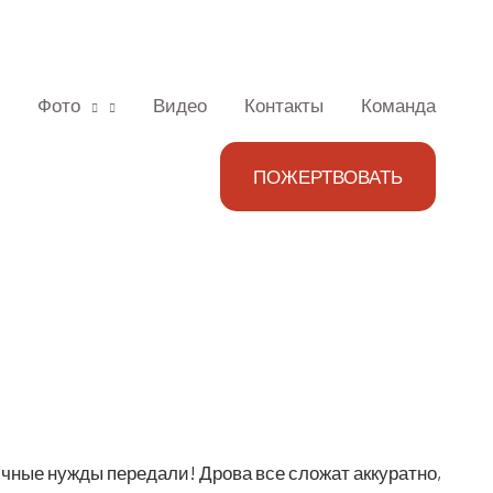
Фото
Видео
Контакты
Команда
ПОЖЕРТВОВАТЬ
ч­ные нуж­ды пере­да­ли! Дро­ва все сло­жат акку­рат­но,