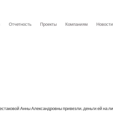
Отчетность
Проекты
Компаниям
Новости
­ста­ко­вой Анны Алек­сан­дров­ны при­вез­ли, день­ги ей на ли