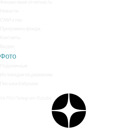
Финансовая отчетность
Новости
СМИ о нас
Программа фонда
Контакты
Видео
Фото
Подопечные
Из поездок по деревням
Письма бабушек
Vk
MAX
Telegram
Rutube