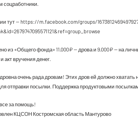
ом соцработники.
рии тут — https://m.facebook.com/groups/167381246949792
nk&id=2679747095571121&ref=group_browse
е­но из «Обще­го фон­да» 11.000₽ — дро­ва и 9.000₽ — на лич­ны
 и акт вру­че­ния денег.
­дров­на очень рада дро­вам! Этих дров ей долж­но хва­тать
ля отправ­ки посыл­ки. Под­держ­ка про­дук­то­вы­ми посыл­ка
 все за помощь!
­тов­лен КЦСОН Костром­ская область Мантурово