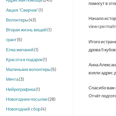
помо­гут в эт
Акция "Сверчок"
(1)
Нача­ло исто­
Волонтеры
(43)
view=permali
Вторая жизнь вещей
(1)
грант
(5)
Ито­го истра­ч
Елка желаний
(1)
дро­ва 9 кубов
Красота в подарок
(1)
Анна Алек­сан
Маленькие волонтеры
(5)
взя­ли адрес д
Мечта
(3)
Спа­си­бо вам
Нейрографика
(1)
Отчёт под­го
Новогодние посылки
(28)
Новогодний сбор
(4)