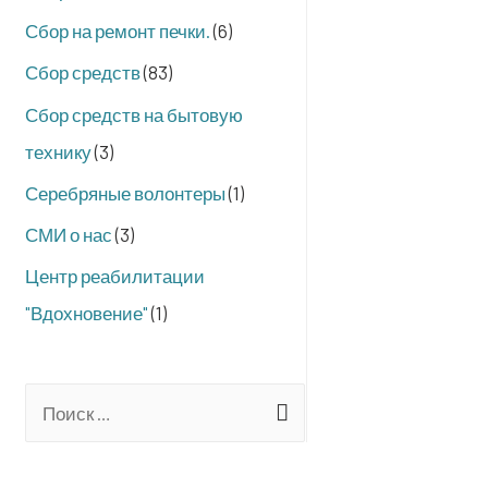
Сбор на ремонт печки.
(6)
Сбор средств
(83)
Сбор средств на бытовую
технику
(3)
Серебряные волонтеры
(1)
СМИ о нас
(3)
Центр реабилитации
"Вдохновение"
(1)
S
e
a