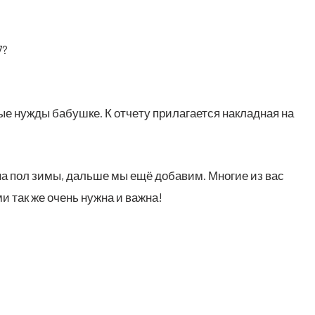
7?
е нуж­ды бабуш­ке. К отче­ту при­ла­га­ет­ся наклад­ная на
 на пол зимы, даль­ше мы ещё доба­вим. Мно­гие из вас
­ми так же очень нуж­на и важна!