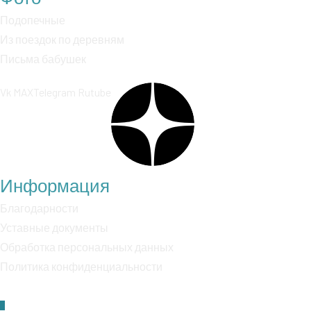
Подопечные
Из поездок по деревням
Письма бабушек
Vk
MAX
Telegram
Rutube
Информация
Благодарности
Уставные документы
Обработка персональных данных
Политика конфиденциальности
Пролистать