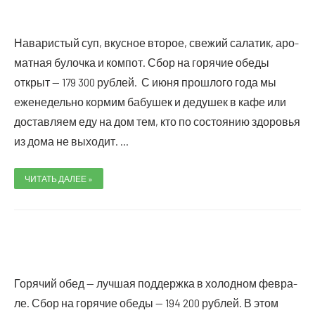
000
РУБ­
ЛЕЙ.
Нава­ри­стый суп, вкус­ное вто­рое, све­жий сала­тик, аро­
мат­ная булоч­ка и ком­пот. Сбор на горя­чие обе­ды
открыт — 179 300 руб­лей. С июня про­шло­го года мы
еже­не­дель­но кор­мим бабу­шек и деду­шек в кафе или
достав­ля­ем еду на дом тем, кто по состо­я­нию здо­ро­вья
из дома не выходит. …
СБОР
ЧИТАТЬ ДАЛЕЕ »
НА
ГОРЯ­
ЧИЕ
ОБЕ­
ДЫ
ОТКРЫТ
—
179
300
РУБ­
ЛЕЙ.
Горя­чий обед — луч­шая под­держ­ка в холод­ном фев­ра­
ле. Сбор на горя­чие обе­ды — 194 200 руб­лей. В этом