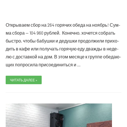
️Откры­ва­ем сбор на 264 горя­чих обе­да на ноябрь! Сум­
ма сбо­ра — 104 960 руб­лей. Конеч­но, хочет­ся собрать
быст­ро, что­бы бабуш­ки и дедуш­ки про­дол­жи­ли при­хо­
дить в кафе или полу­чать горя­чую еду два­жды в неде­
лю с достав­кой на дом. В этом меся­це к груп­пе обе­да­ю­
щих попро­си­ла при­со­еди­нить­ся и …
СБОР
ЧИТАТЬ ДАЛЕЕ »