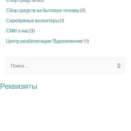
Сбор средств на бытовую технику
(3)
Серебряные волонтеры
(1)
СМИ о нас
(3)
Центр реабилитации "Вдохновение"
(1)
S
e
a
Реквизиты
r
БФ "Операция Бабушка"
c
ОГРН: 1217700121100
h
ИНН: 7727461818
f
КПП: 772701001
o
Юр. адрес: 117209 г. Москва, пр-т Нахимовский, д.27, корп.1,