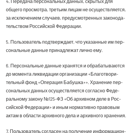
4. Пере­да­ча пер­со­наль­ных дан­ных, скры­тых для
обще­го про­смот­ра, тре­тьим лицам не осу­ществ­ля­ет­ся,
за исклю­че­ни­ем слу­ча­ев, преду­смот­рен­ных зако­но­да­
тель­ством Рос­сий­ской Федерации.
5. Поль­зо­ва­тель под­твер­жда­ет, что ука­зан­ные им пер­
со­наль­ные дан­ные при­над­ле­жат лич­но ему.
6. Пер­со­наль­ные дан­ные хра­нят­ся и обра­ба­ты­ва­ют­ся
до момен­та лик­ви­да­ции орга­ни­за­ции «Бла­го­тво­ри­
тель­ный фонд «Опе­ра­ция Бабуш­ка»». Хра­не­ние пер­
со­наль­ных дан­ных осу­ществ­ля­ет­ся соглас­но Феде­
раль­но­му зако­ну №125-ФЗ «Об архив­ном деле в Рос­
сий­ской Феде­ра­ции» и иным нор­ма­тив­но пра­во­вым
актам в обла­сти архив­но­го дела и архив­но­го хранения.
7. Поль­зо­ва­тель согла­сен на полу­че­ние инфор­ма­ци­он­