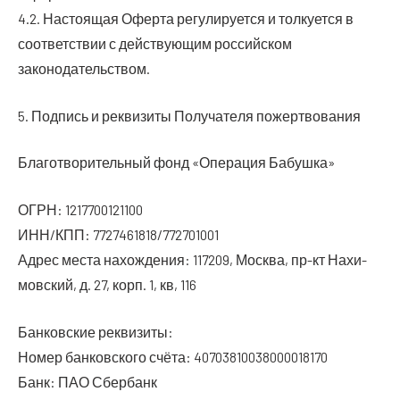
4.2. Насто­я­щая Офер­та регу­ли­ру­ет­ся и тол­ку­ет­ся в
соот­вет­ствии с дей­ству­ю­щим рос­сий­ском
законодательством.
5. Под­пись и рек­ви­зи­ты Полу­ча­те­ля пожертвования
Бла­го­тво­ри­тель­ный фонд «Опе­ра­ция Бабушка»
ОГРН: 1217700121100
ИНН/КПП: 7727461818/772701001
Адрес места нахож­де­ния: 117209, Москва, пр-кт Нахи­
мов­ский, д. 27, корп. 1, кв, 116
Бан­ков­ские реквизиты:
Номер бан­ков­ско­го счё­та: 40703810038000018170
Банк: ПАО Сбербанк