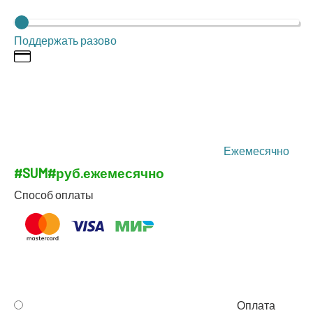
Под­дер­жать разово
Еже­ме­сяч­но
#SUM#
руб.
еже­ме­сяч­но
Спо­соб оплаты
Опла­та