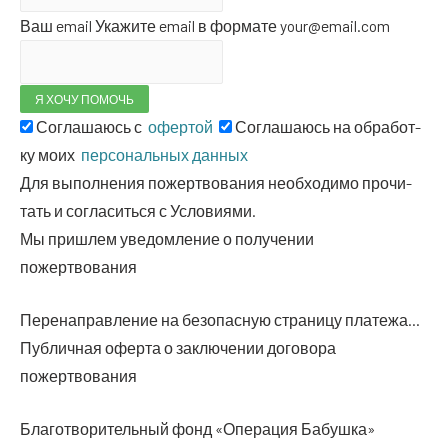
Ваш email
Ука­жи­те email в фор­ма­те your@email.com
Согла­ша­юсь с
офертой
Согла­ша­юсь на обра­бот­
ку моих
пер­со­наль­ных данных
Для выпол­не­ния пожерт­во­ва­ния необ­хо­ди­мо про­чи­
тать и согла­сить­ся с Условиями.
Мы при­шлем уве­дом­ле­ние о полу­че­нии
пожертвования
Пере­на­прав­ле­ние на без­опас­ную стра­ни­цу платежа…
Пуб­лич­ная офер­та о заклю­че­нии дого­во­ра
пожертвования
Бла­го­тво­ри­тель­ный фонд «Опе­ра­ция Бабуш­ка»