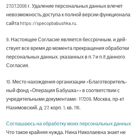
27.07.2006 г. Уда­ле­ние пер­со­наль­ных дан­ных вле­чет
невоз­мож­ность досту­па к пол­ной вер­сии функ­ци­о­на­ла
сай­та https://specopbabushka.ru.
9. Насто­я­щее Согла­сие явля­ет­ся бес­сроч­ным, и дей­
ству­ет все вре­мя до момен­та пре­кра­ще­ния обра­бот­ки
пер­со­наль­ных дан­ных, ука­зан­ных в п.7 и п.8 дан­но­го
Согласия.
10. Место нахож­де­ния орга­ни­за­ции «Бла­го­тво­ри­тель­
ный фонд «Опе­ра­ция Бабуш­ка»» в соот­вет­ствии с
учре­ди­тель­ны­ми доку­мен­та­ми: 117209, Москва, пр-кт
Нахи­мов­ский, д. 27, корп. 1, кв, 116.
Согла­ша­юсь на обра­бот­ку моих пер­со­наль­ных данных
Что такое край­няя нуж­да, Нина Нико­ла­ев­на зна­ет не