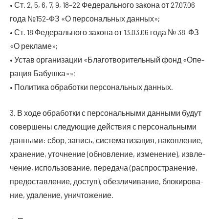
• Ст. 2, 5, 6, 7, 9, 18–22 Феде­раль­но­го зако­на от 27.07.06
года №152-ФЗ «О пер­со­наль­ных данных»;
• Ст. 18 Феде­раль­но­го зако­на от 13.03.06 года № 38-ФЗ
«О рекламе»;
• Устав орга­ни­за­ции «Бла­го­тво­ри­тель­ный фонд «Опе­
ра­ция Бабушка»»;
• Поли­ти­ка обра­бот­ки пер­со­наль­ных данных.
3. В ходе обра­бот­ки с пер­со­наль­ны­ми дан­ны­ми будут
совер­ше­ны сле­ду­ю­щие дей­ствия с пер­со­наль­ны­ми
дан­ны­ми: сбор, запись, систе­ма­ти­за­ция, накоп­ле­ние,
хра­не­ние, уточ­не­ние (обнов­ле­ние, изме­не­ние), извле­
че­ние, исполь­зо­ва­ние, пере­да­ча (рас­про­стра­не­ние,
предо­став­ле­ние, доступ), обез­ли­чи­ва­ние, бло­ки­ро­ва­
ние, уда­ле­ние, уничтожение.