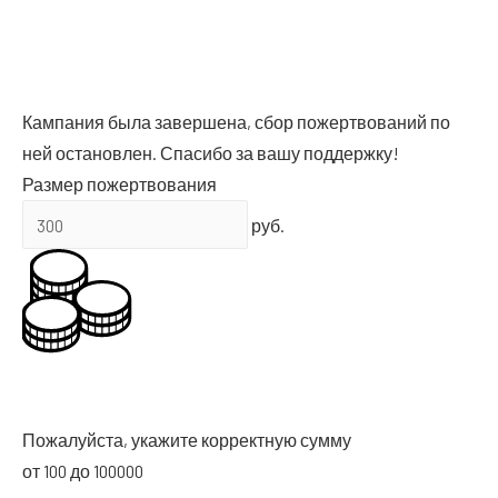
Кам­па­ния была завер­ше­на, сбор пожерт­во­ва­ний по
ней оста­нов­лен. Спа­си­бо за вашу поддержку!
Раз­мер пожертвования
руб.
Пожа­луй­ста, ука­жи­те кор­рект­ную сум­му
от 100 до 100000