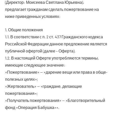
(Дирек­тор: Мои­се­е­ва Свет­ла­на Юрьевна),
пред­ла­га­ет граж­да­нам сде­лать пожерт­во­ва­ние на
ниже при­ве­ден­ных условиях:
1. Общие положения
1.1. В соот­вет­ствии с п. 2 ст. 437 Граж­дан­ско­го кодек­са
Рос­сий­ской Феде­ра­ции дан­ное пред­ло­же­ние явля­ет­ся
пуб­лич­ной офер­той (далее – Оферта).
1.2. В насто­я­щей Офер­те упо­треб­ля­ют­ся тер­ми­ны,
име­ю­щие сле­ду­ю­щее значение:
«Пожерт­во­ва­ние» — «даре­ние вещи или пра­ва в обще­
по­лез­ных целях»;
«Жерт­во­ва­тель» — «граж­дане, дела­ю­щие
пожертвования»;
«Полу­ча­тель пожерт­во­ва­ния» — «Бла­го­тво­ри­тель­ный
фонд «Опе­ра­ция Бабушка»».