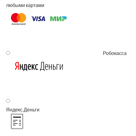
любы­ми картами
Робо­кас­са
Яндекс.Деньги