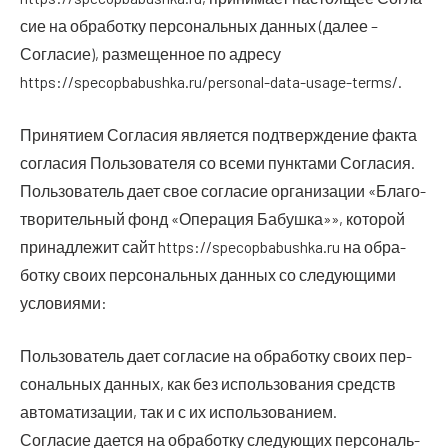
сие на обра­бот­ку пер­со­наль­ных дан­ных (далее –
Согла­сие), раз­ме­щен­ное по адре­су
https://specopbabushka.ru/personal-data-usage-terms/.
При­ня­ти­ем Согла­сия явля­ет­ся под­твер­жде­ние фак­та
согла­сия Поль­зо­ва­те­ля со все­ми пунк­та­ми Согла­сия.
Поль­зо­ва­тель дает свое согла­сие орга­ни­за­ции «Бла­го­
тво­ри­тель­ный фонд «Опе­ра­ция Бабуш­ка»», кото­рой
при­над­ле­жит сайт https://specopbabushka.ru на обра­
бот­ку сво­их пер­со­наль­ных дан­ных со сле­ду­ю­щи­ми
условиями:
Поль­зо­ва­тель дает согла­сие на обра­бот­ку сво­их пер­
со­наль­ных дан­ных, как без исполь­зо­ва­ния средств
авто­ма­ти­за­ции, так и с их использованием.
Согла­сие дает­ся на обра­бот­ку сле­ду­ю­щих пер­со­наль­