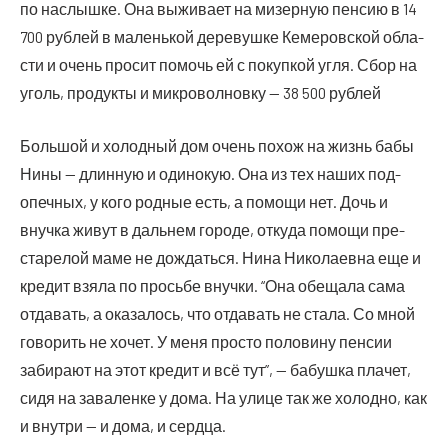
по наслыш­ке. Она выжи­ва­ет на мизер­ную пен­сию в 14
700 руб­лей в малень­кой дере­вуш­ке Кеме­ров­ской обла­
сти и очень про­сит помочь ей с покуп­кой угля. Сбор на
уголь, про­дук­ты и мик­ро­вол­нов­ку — 38 500 рублей
Боль­шой и холод­ный дом очень похож на жизнь бабы
Нины — длин­ную и оди­но­кую. Она из тех наших под­
опеч­ных, у кого род­ные есть, а помо­щи нет. Дочь и
внуч­ка живут в даль­нем горо­де, отку­да помо­щи пре­
ста­ре­лой маме не дождать­ся. Нина Нико­ла­ев­на еще и
кре­дит взя­ла по прось­бе внуч­ки. “Она обе­ща­ла сама
отда­вать, а ока­за­лось, что отда­вать не ста­ла. Со мной
гово­рить не хочет. У меня про­сто поло­ви­ну пен­сии
заби­ра­ют на этот кре­дит и всё тут”, — бабуш­ка пла­чет,
сидя на зава­лен­ке у дома. На ули­це так же холод­но, как
и внут­ри — и дома, и сердца.