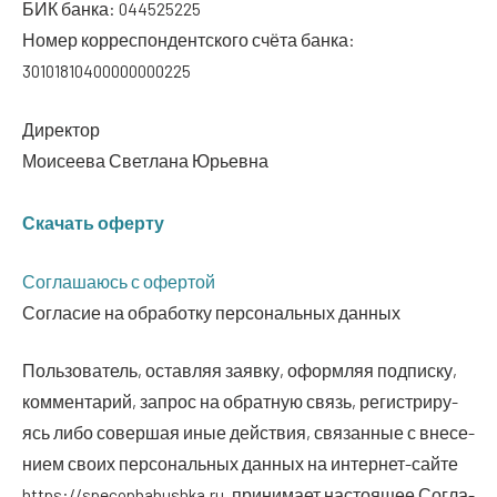
БИК бан­ка: 044525225
Номер кор­ре­спон­дент­ско­го счё­та бан­ка:
30101810400000000225
Дирек­тор
Мои­се­е­ва Свет­ла­на Юрьевна
Ска­чать оферту
Согла­ша­юсь с офертой
Согла­сие на обра­бот­ку пер­со­наль­ных данных
Поль­зо­ва­тель, остав­ляя заяв­ку, оформ­ляя под­пис­ку,
ком­мен­та­рий, запрос на обрат­ную связь, реги­стри­ру­
ясь либо совер­шая иные дей­ствия, свя­зан­ные с вне­се­
ни­ем сво­их пер­со­наль­ных дан­ных на интер­нет-сай­те
https://specopbabushka.ru, при­ни­ма­ет насто­я­щее Согла­