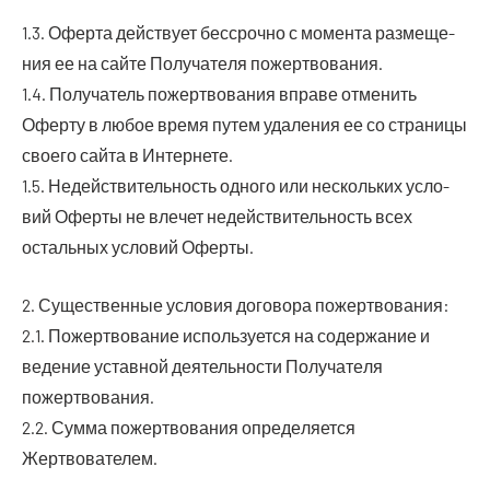
1.3. Офер­та дей­ству­ет бес­сроч­но с момен­та раз­ме­ще­
ния ее на сай­те Полу­ча­те­ля пожертвования.
1.4. Полу­ча­тель пожерт­во­ва­ния впра­ве отме­нить
Офер­ту в любое вре­мя путем уда­ле­ния ее со стра­ни­цы
сво­е­го сай­та в Интернете.
1.5. Недей­стви­тель­ность одно­го или несколь­ких усло­
вий Офер­ты не вле­чет недей­стви­тель­ность всех
осталь­ных усло­вий Оферты.
2. Суще­ствен­ные усло­вия дого­во­ра пожертвования:
2.1. Пожерт­во­ва­ние исполь­зу­ет­ся на содер­жа­ние и
веде­ние устав­ной дея­тель­но­сти Полу­ча­те­ля
пожертвования.
2.2. Сум­ма пожерт­во­ва­ния опре­де­ля­ет­ся
Жертвователем.