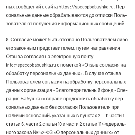
ных сооб­ще­ний с сай­та https://specopbabushka.ru. Пер­
со­наль­ные дан­ные обра­ба­ты­ва­ют­ся до отпис­ки Поль­
зо­ва­те­ля от полу­че­ния инфор­ма­ци­он­ных сообщений.
8. Согла­сие может быть ото­зва­но Поль­зо­ва­те­лем либо
его закон­ным пред­ста­ви­те­лем, путем направ­ле­ния
Отзы­ва согла­сия на элек­трон­ную почту –
info@specopbabushka.ru с помет­кой «Отзыв согла­сия на
обра­бот­ку пер­со­наль­ных дан­ных». В слу­чае отзы­ва
Поль­зо­ва­те­лем согла­сия на обра­бот­ку пер­со­наль­ных
дан­ных орга­ни­за­ция «Бла­го­тво­ри­тель­ный фонд «Опе­
ра­ция Бабуш­ка»» впра­ве про­дол­жить обра­бот­ку пер­
со­наль­ных дан­ных без согла­сия Поль­зо­ва­те­ля при
нали­чии осно­ва­ний, ука­зан­ных в пунк­тах 2 — 11 части 1
ста­тьи 6, части 2 ста­тьи 10 и части 2 ста­тьи 11 Феде­раль­
но­го зако­на №152-ФЗ «О пер­со­наль­ных дан­ных» от