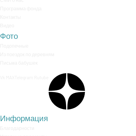
Программа фонда
Контакты
Видео
Фото
Подопечные
Из поездок по деревням
Письма бабушек
Vk
MAX
Telegram
Rutube
Информация
Благодарности