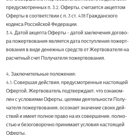
преду­смот­рен­ных п. 3.2. Офер­ты, счи­та­ет­ся акцеп­том
Офер­ты в соот­вет­ствии с п. 3 ст. 438 Граж­дан­ско­го
кодек­са Рос­сий­ской Федерации.
3.4. Датой акцеп­та Офер­ты – датой заклю­че­ния дого­во­
ра пожерт­во­ва­ния явля­ет­ся дата поступ­ле­ния пожерт­
во­ва­ния в виде денеж­ных средств от Жерт­во­ва­те­ля на
рас­чет­ный счет Полу­ча­те­ля пожертвования.
4. Заклю­чи­тель­ные положения:
4.1. Совер­шая дей­ствия, преду­смот­рен­ные насто­я­щей
Офер­той, Жерт­во­ва­тель под­твер­жда­ет, что озна­ком­
лен с усло­ви­я­ми Офер­ты, целя­ми дея­тель­но­сти Полу­
ча­те­ля пожерт­во­ва­ния, осо­зна­ет зна­че­ние сво­их дей­
ствий и име­ет пол­ное пра­во на их совер­ше­ние, пол­но­
стью и без­ого­во­роч­но при­ни­ма­ет усло­вия насто­я­щей
Оферты.