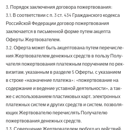
3. Поря­док заклю­че­ния дого­во­ра пожертвования:
3.1. В соот­вет­ствии с п. 3 ст. 434 Граж­дан­ско­го кодек­са
Рос­сий­ской Феде­ра­ции дого­вор пожерт­во­ва­ния
заклю­ча­ет­ся в пись­мен­ной фор­ме путем акцеп­та
Офер­ты Жертвователем.
3.2. Офер­та может быть акцеп­то­ва­на путем пере­чис­ле­
ния Жерт­во­ва­те­лем денеж­ных средств в поль­зу Полу­
ча­те­ля пожерт­во­ва­ния пла­теж­ным пору­че­ни­ем по рек­
ви­зи­там, ука­зан­ным в раз­де­ле 5 Офер­ты, с ука­за­ни­ем
в стро­ке «назна­че­ние пла­те­жа»: «пожерт­во­ва­ние на
содер­жа­ние и веде­ние устав­ной дея­тель­но­сти», а так­
же с исполь­зо­ва­ни­ем пла­сти­ко­вых карт, элек­трон­ных
пла­теж­ных систем и дру­гих средств и систем, поз­во­ля­
ю­щих Жерт­во­ва­те­лю пере­чис­лять Полу­ча­те­лю
пожерт­во­ва­ния денеж­ных средств.
3.3. Совер­ше­ние Жерт­во­ва­те­лем любо­го из дей­ствий,