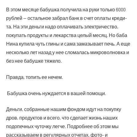
В этом меся­це бабуш­ка полу­чи­ла на руки толь­ко 6000
руб­лей — осталь­ное забрал банк в счет опла­ты кре­ди­
та. На эти день­ги надо опла­чи­вать элек­три­че­ство,
поку­пать про­дук­ты и лекар­ства целый месяц. Но баба
Нина купи­ла чуть гли­ны и сама зама­зы­ва­ет печь. А еще
несколь­ко лет назад у нее сло­ма­лась мик­ро­вол­нов­ка и
без нее бабуш­ке тяжело.
Прав­да, топить ее нечем.
Бабуш­ка очень нуж­да­ет­ся в вашей помощи.
Деньги, собранные нашим фондом идут на покупку
дров, продуктов и всего, что сделает жизнь наших
подопечных чуточку легче. Подробнее об этом мы
рассказываем в регулярных отчетах, фото- и