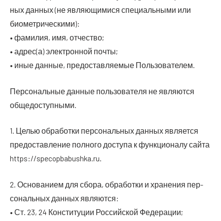
ных дан­ных (не явля­ю­щи­ми­ся спе­ци­аль­ны­ми или
биометрическими):
• фами­лия, имя, отчество;
• адрес(а) элек­трон­ной почты;
• иные дан­ные, предо­став­ля­е­мые Пользователем.
Пер­со­наль­ные дан­ные поль­зо­ва­те­ля не явля­ют­ся
общедоступными.
1. Целью обра­бот­ки пер­со­наль­ных дан­ных явля­ет­ся
предо­став­ле­ние пол­но­го досту­па к функ­ци­о­на­лу сай­та
https://specopbabushka.ru.
2. Осно­ва­ни­ем для сбо­ра, обра­бот­ки и хра­не­ния пер­
со­наль­ных дан­ных являются:
• Ст. 23, 24 Кон­сти­ту­ции Рос­сий­ской Федерации;