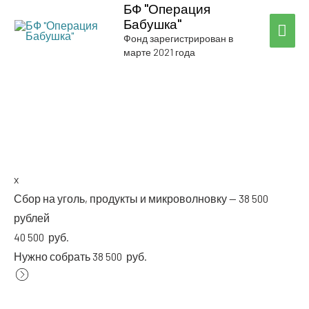
БФ "Операция
Бабушка"
ГЛА
Фонд зарегистрирован в
марте 2021 года
МЕ
SMS
x
Сбор на уголь, про­дук­ты и мик­ро­вол­нов­ку — 38 500
рублей
40 500
руб.
Нуж­но собрать 38 500
руб.