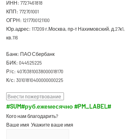
ИНН: 7727461818
КПП: 772701001
ОГРН: 1217700121100
Юр.адрес: 117209 г.Москва, пр‑т Нахи­мов­ский, д.27к1,
кв.116
Банк: ПАО Сбербанк
БИК: 044525225
Р/с: 40703810038000018170
К/с: 30101810400000000225
#SUM#
руб.
еже­ме­сяч­но
#PM_LABEL#
Кого нам благодарить?
Ваше имя
Ука­жи­те ваше имя