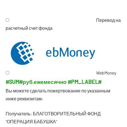
Пере­вод на
рас­чет­ный счет фонда
WebMoney
#SUM#
руб.
еже­ме­сяч­но
#PM_LABEL#
Вы може­те сде­лать пожерт­во­ва­ние по ука­зан­ным
ниже реквизитам:
Полу­ча­тель: БЛАГОТВОРИТЕЛЬНЫЙ ФОНД
“ОПЕРАЦИЯ БАБУШКА”