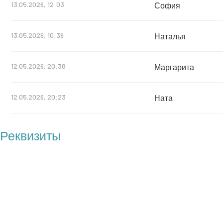
13.05.2026, 12:03
София
13.05.2026, 10:39
Наталья
12.05.2026, 20:38
Маргарита
12.05.2026, 20:23
Ната
Реквизиты
БФ "Операция Бабушка"
ОГРН: 1217700121100
ИНН: 7727461818
КПП: 772701001
Юр. адрес: 117209 г. Москва, пр-т Нахимовский, д.27, корп.1,