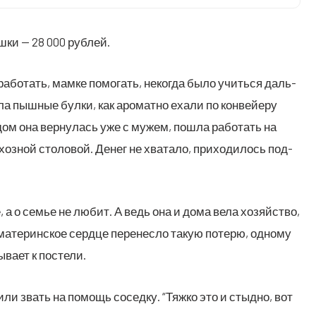
уш­ки — 28 000 рублей.
або­тать, мам­ке помо­гать, неко­гда было учить­ся даль­
 пыш­ные бул­ки, как аро­мат­но еха­ли по кон­вей­е­ру
й дом она вер­ну­лась уже с мужем, пошла рабо­тать на
з­ной сто­ло­вой. Денег не хва­та­ло, при­хо­ди­лось под­
те, а о семье не любит. А ведь она и дома вела хозяй­ство,
 мате­рин­ское серд­це пере­нес­ло такую поте­рю, одно­му
ы­ва­ет к постели.
или звать на помощь сосед­ку. “Тяж­ко это и стыд­но, вот