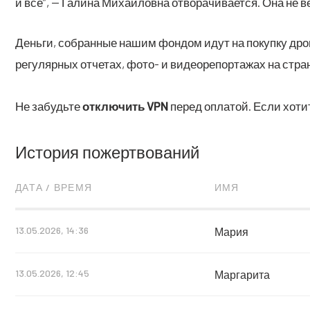
и всё”, — Гали­на Михай­лов­на отво­ра­чи­ва­ет­ся. Она н
Деньги, собранные нашим фондом идут на покупку дров
регулярных отчетах, фото- и видеорепортажах на стран
Не забудьте
отключить
VPN
перед оплатой. Если хоти
История пожертвований
ДАТА / ВРЕМЯ
ИМЯ
13.05.2026, 14:36
Мария
13.05.2026, 12:45
Маргарита