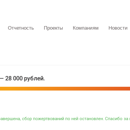
Отчетность
Проекты
Компаниям
Новости
 — 28 000 рублей.
авер­ше­на, сбор пожерт­во­ва­ний по ней оста­нов­лен. Спа­си­бо 