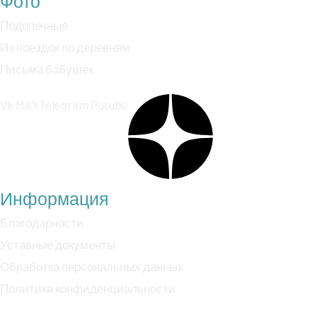
Фото
Подопечные
Из поездок по деревням
Письма бабушек
Vk
MAX
Telegram
Rutube
Информация
Благодарности
Уставные документы
Обработка персональных данных
Политика конфиденциальности