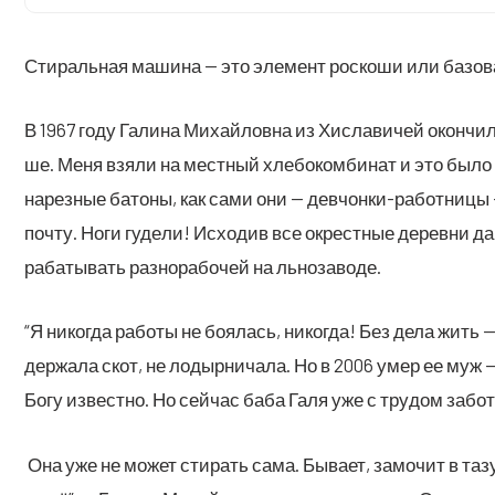
Сти­раль­ная маши­на — это эле­мент рос­ко­ши или базо­в
В 1967 году Гали­на Михай­лов­на из Хисла­ви­чей окон­чи
ше. Меня взя­ли на мест­ный хле­бо­ком­би­нат и это было с
нарез­ные бато­ны, как сами они — дев­чон­ки-работ­ни­цы
почту. Ноги гуде­ли! Исхо­див все окрест­ные дерев­ни да с
ра­ба­ты­вать раз­но­ра­бо­чей на льнозаводе.
“Я нико­гда рабо­ты не боя­лась, нико­гда! Без дела жить 
дер­жа­ла скот, не лодыр­ни­ча­ла. Но в 2006 умер ее муж —
Богу извест­но. Но сей­час баба Галя уже с тру­дом забо­ти
Она уже не может сти­рать сама. Быва­ет, замо­чит в тазу