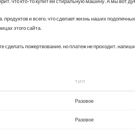
е верит, что кто-то купит ей сти­раль­ную маши­ну. А мы вот д
, продуктов и всего, что сделает жизнь наших подопечных
ицах этого сайта.
те сделать пожертвование, но платеж не проходит, напиш
ТИП
Разовое
Разовое