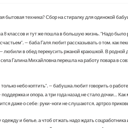
ая быто­вая тех­ни­ка? Сбор на сти­рал­ку для оди­но­кой баб
­ла 8 клас­сов и тут же пошла в боль­шую жизнь. “Надо было р
ча­стьем”, — баба Галя любит рас­ска­зы­вать о том, как пек­ла
 — люби­ли в обед пере­ку­сить ржа­ной кра­юш­кой. В род­но
ела Гали­на Михай­лов­на пере­шла на рабо­ту пова­ра в сов­хо
— толь­ко небо коп­тить”, — бабуш­ка любит гово­рить о рабо­
 под­держ­ка и опо­ра, а три года назад не ста­ло доч­ки… Как
т­ся даже о себе: руки-ноги не слу­ша­ют­ся, арт­роз при­ко­в
 одеж­ду и белье, а чтоб отжать надо ждать соц­ра­бот­ни­ка 