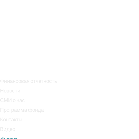
Директор: Моисеева Светлана Юрьевна
Эл. почта: info@specopbabushka.ru
Тел. +7 909 995 75 05
Банк: ПАО Сбербанк
БИК: 044525225
Р/с: 40703810038000018170
К/с: 30101810400000000225
Финансовая отчетность
Новости
СМИ о нас
Программа фонда
Контакты
Видео