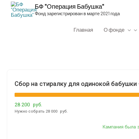
БФ "Операция Бабушка"
Фонд зарегистрирован в марте 2021 года
Главная
О фонде
Сбор на сти­рал­ку для оди­но­кой бабуш­ки
28 200
руб.
Нуж­но собрать 28 000
руб.
Кам­па­ния была з