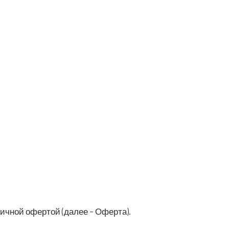
уб­лич­ной офер­той (далее – Оферта).