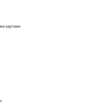
­ми картами
и