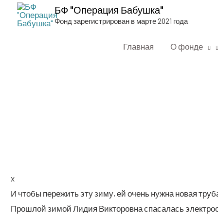
БФ "Операция Бабушка"
Фонд зарегистрирован в марте 2021 года
Главная
О фонде
SMS
x
И что­бы пере­жить эту зиму, ей очень нуж­на новая тру­б
Про­шлой зимой Лидия Вик­то­ров­на спа­са­лась элек­тро­об