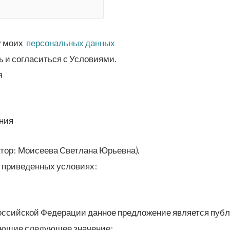
ку моих
пер­со­наль­ных данных
ть и согла­сить­ся с Условиями.
я
ания
тор: Мои­се­е­ва Свет­ла­на Юрьевна),
е при­ве­ден­ных условиях:
са Рос­сий­ской Феде­ра­ции дан­ное пред­ло­же­ние явля­ет­ся п
ме­ю­щие сле­ду­ю­щее значение: