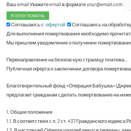
Ваш email
Ука­жи­те email в фор­ма­те your@email.com
Согла­ша­юсь с
офертой
Согла­ша­юсь на обра­бот­
Для выпол­не­ния пожерт­во­ва­ния необ­хо­ди­мо про­чи­та
Мы при­шлем уве­дом­ле­ние о полу­че­нии пожертвовани
Пере­на­прав­ле­ние на без­опас­ную стра­ни­цу платежа…
Пуб­лич­ная офер­та о заклю­че­нии дого­во­ра пожертвов
Бла­го­тво­ри­тель­ный фонд «Опе­ра­ция Бабуш­ка» (Дирек­
пред­ла­га­ет граж­да­нам сде­лать пожерт­во­ва­ние на ниж
1. Общие положения
1.1. В соот­вет­ствии с п. 2 ст. 437 Граж­дан­ско­го кодек­
1.2. В насто­я­щей Офер­те упо­треб­ля­ют­ся тер­ми­ны, и