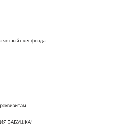
ас­чет­ный счет фонда
е реквизитам:
ЦИЯ БАБУШКА”