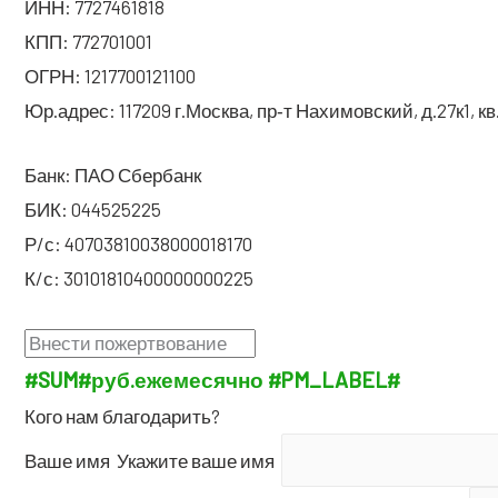
ИНН: 7727461818
КПП: 772701001
ОГРН: 1217700121100
Юр.адрес: 117209 г.Москва, пр‑т Нахи­мов­ский, д.27к1, кв
Банк: ПАО Сбербанк
БИК: 044525225
Р/с: 40703810038000018170
К/с: 30101810400000000225
#SUM#
руб.
еже­ме­сяч­но
#PM_LABEL#
Кого нам благодарить?
Ваше имя
Ука­жи­те ваше имя