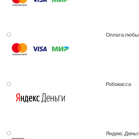
Опла­та любы
Робо­кас­са
Яндекс.Деньг