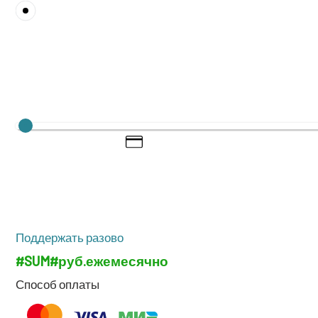
Под­дер­жать разово
#SUM#
руб.
еже­ме­сяч­но
Спо­соб оплаты