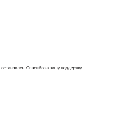
й оста­нов­лен. Спа­си­бо за вашу поддержку!