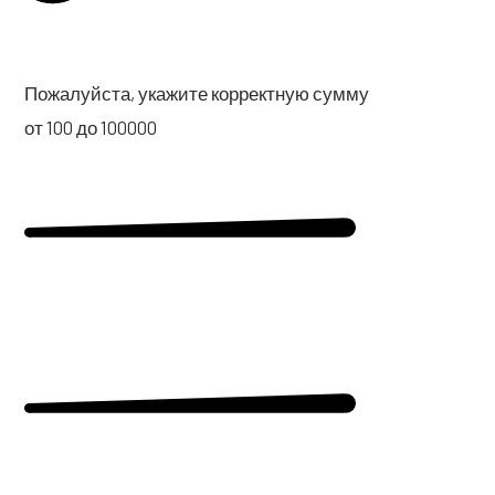
Пожа­луй­ста, ука­жи­те кор­рект­ную сум­му
от 100 до 100000