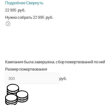
Подроб­нее
Свер­нуть
22 995
руб.
Нуж­но собрать 22 995
руб.
Кам­па­ния была завер­ше­на, сбор пожерт­во­ва­ний по не
Раз­мер пожертвования
руб.