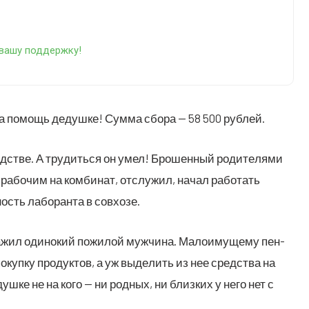
за вашу поддержку!
 на помощь дедуш­ке! Сум­ма сбо­ра — 58 500 рублей.
д­стве. А тру­дить­ся он умел! Бро­шен­ный роди­те­ля­ми
ся рабо­чим на ком­би­нат, отслу­жил, начал рабо­тать
ность лабо­ран­та в совхозе.
 нажил оди­но­кий пожи­лой муж­чи­на. Мало­иму­ще­му пен­
окуп­ку про­дук­тов, а уж выде­лить из нее сред­ства на
уш­ке не на кого — ни род­ных, ни близ­ких у него нет с