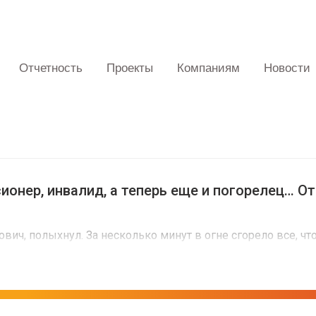
Отчетность
Проекты
Компаниям
Новости
­си­о­нер, инва­лид, а теперь еще и пого­ре­лец…
о­вич, полых­нул. За несколь­ко минут в огне сго­ре­ло все, ч
ра­тить пустые сте­ны в жилой дом?