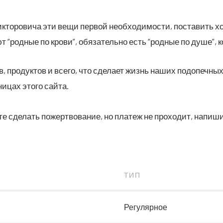
то­ро­ви­ча эти вещи пер­вой необ­хо­ди­мо­сти, поста­вить х
 “род­ные по кро­ви”, обя­за­тель­но есть “род­ные по душе”, к
, продуктов и всего, что сделает жизнь наших подопечных
ицах этого сайта.
те сделать пожертвование, но платеж не проходит, напиш
ТИП
Регулярное