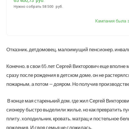
65 400,73
руб.
Нуж­но собрать 58 500
руб.
Кам­па­ния была з
Отказ­ник, дет­до­мо­вец, мало­иму­щий пен­си­о­нер, инв
Конеч­но, в свои 65 лет Сер­гей Вик­то­ро­вич еще вполне м
сра­зу после рож­де­ния в дет­ском доме, он не рас­те­рял­
пожар­ным, а потом — доя­ром. Но полу­чив про­из­вод­ств
В кон­це мая ста­рень­кий дом, где жил Сер­гей Вик­то­ро­
си­о­не­ру быст­ро выде­ли­ли жилье, но как пре­вра­тить п
пли­ту, холо­диль­ник, кро­вать, мат­рац и постель­ное бел
рож­де­ния. И своя семья не сложилась.