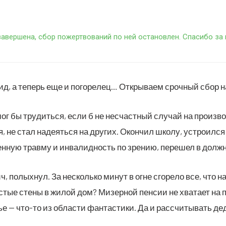
авер­ше­на, сбор пожерт­во­ва­ний по ней оста­нов­лен. Спа­си­бо 
а­лид, а теперь еще и пого­ре­лец… Откры­ва­ем сроч­ный сбор
ог бы тру­дить­ся, если б не несчаст­ный слу­чай на про­из­во
ся, не стал наде­ять­ся на дру­гих. Окон­чил шко­лу, устро­ил­
ен­ную трав­му и инва­лид­ность по зре­нию, пере­шел в долж­
вич, полых­нул. За несколь­ко минут в огне сго­ре­ло все, что
устые сте­ны в жилой дом? Мизер­ной пен­сии не хва­та­ет на п
ье — что-то из обла­сти фан­та­сти­ки. Да и рас­счи­ты­вать дед