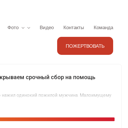
Фото
Видео
Контакты
Команда
ПОЖЕРТВОВАТЬ
 Откры­ва­ем сроч­ный сбор на помощь
то нажил оди­но­кий пожи­лой муж­чи­на. Мало­иму­ще­му