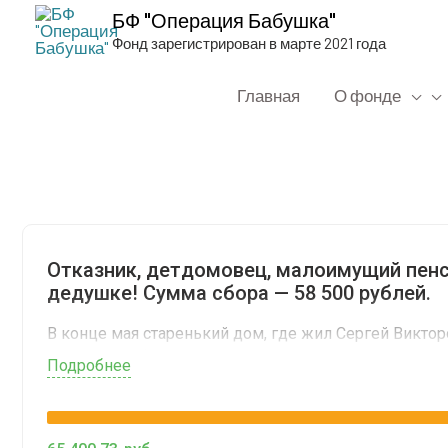
БФ "Операция Бабушка"
Фонд зарегистрирован в марте 2021 года
Главная
О фонде
Отказ­ник, дет­до­мо­вец, мало­иму­щий пен
дедуш­ке! Сум­ма сбо­ра — 58 500 рублей.
В кон­це мая ста­рень­кий дом, где жил Сер­гей Вик­то­р
пен­си­о­не­ру быст­ро выде­ли­ли жилье, но как пре­в
Подроб­нее