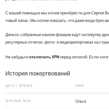
С вашей помо­щью мы хотим при­об­ре­сти для Сер­гея Вик­
то­вый запас. Мы хотим пока­зать, что даже когда бро­са­ют
Деньги, собранные нашим фондом идут на покупку дров
регулярных отчетах, фото- и видеорепортажах на стран
Не забудьте
отключить
VPN
перед оплатой. Если хоти
История пожертвований
ДАТА / ВРЕМЯ
ИМЯ
12.07.2026, 16:03
Ольга