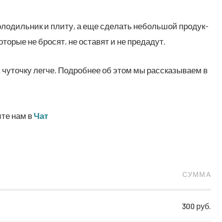
оло­диль­ник и пли­ту, а еще сде­лать неболь­шой про­дук­
ото­рые не бро­сят, не оста­вят и не предадут.
 чуточку легче. Подробнее об этом мы рассказываем в
ите нам в
Чат
СУММА
300 руб.