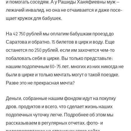
и помо­гать сосе­дям. А у Раши­ды Ханя­фи­ев­ны муж —
лежа­чий инва­лид, но она не отча­и­ва­ет­ся и даже посе­
ща­ет кру­жок для бабушек.
На 42 750 руб­лей мы опла­тим бабуш­кам про­езд до
Сара­то­ва и обрат­но, 15 биле­тов в цирк и воду. Еще
оста­нет­ся по 250 руб­лей, если им захо­чет­ся чем-то
поба­ло­вать себя в цир­ке. Вы толь­ко пред­ставь­те:
нашим под­опеч­ным 60–75 лет, мно­гих из них нико­гда не
были в цир­ке и толь­ко меч­тать могут о такой поезд­ке.
Раз­ве это не пре­крас­ная мечта?
Деньги, собранные нашим фондом идут на покупку
дров, продуктов и всего, что сделает жизнь наших
подопечных чуточку легче. Подробнее об этом мы
рассказываем в регулярных отчетах, фото- и
видеорепортажах на страницах этого сайта.