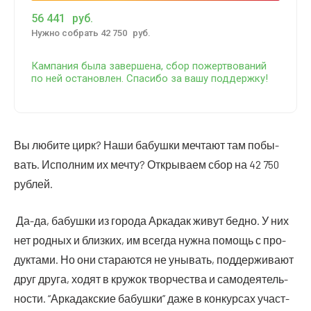
56 441
руб.
Нуж­но собрать 42 750
руб.
Кам­па­ния была завер­ше­на, сбор пожерт­во­ва­ний
по ней оста­нов­лен. Спа­си­бо за вашу поддержку!
Вы люби­те цирк? Наши бабуш­ки меч­та­ют там побы­
вать. Испол­ним их меч­ту? Откры­ва­ем сбор на 42 750
рублей.
Да-да, бабуш­ки из горо­да Арка­дак живут бед­но. У них
нет род­ных и близ­ких, им все­гда нуж­на помощь с про­
дук­та­ми. Но они ста­ра­ют­ся не уны­вать, под­дер­жи­ва­ют
друг дру­га, ходят в кру­жок твор­че­ства и само­де­я­тель­
но­сти. “Арка­дак­ские бабуш­ки” даже в кон­кур­сах участ­