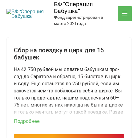
БФ "Операция
Бабушка"
ГЛА
Фонд зарегистрирован в
марте 2021 года
МЕН
Сбор на поезд­ку в цирк для 15
бабушек
На 42 750 руб­лей мы опла­тим бабуш­кам про­
езд до Сара­то­ва и обрат­но, 15 биле­тов в цирк
и воду. Еще оста­нет­ся по 250 руб­лей, если им
захо­чет­ся чем-то поба­ло­вать себя в цир­ке. Вы
толь­ко пред­ставь­те: нашим под­опеч­ным 60–
75 лет, мно­гих из них нико­гда не были в цир­ке
и толь­ко меч­тать могут о такой поезд­ке. Раз­ве
это не пре­крас­ная мечта?
Подроб­нее