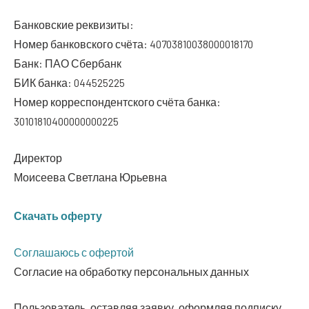
Бан­ков­ские реквизиты:
Номер бан­ков­ско­го счё­та: 40703810038000018170
Банк: ПАО Сбербанк
БИК бан­ка: 044525225
Номер кор­ре­спон­дент­ско­го счё­та бан­ка:
30101810400000000225
Дирек­тор
Мои­се­е­ва Свет­ла­на Юрьевна
Ска­чать оферту
Согла­ша­юсь с офертой
Согла­сие на обра­бот­ку пер­со­наль­ных данных
Поль­зо­ва­тель, остав­ляя заяв­ку, оформ­ляя под­пис­ку,