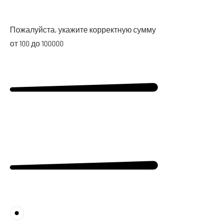
Пожа­луй­ста, ука­жи­те кор­рект­ную сум­му
от 100 до 100000