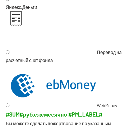
Яндекс.Деньги
Пере­вод на
рас­чет­ный счет фонда
WebMoney
#SUM#
руб.
еже­ме­сяч­но
#PM_LABEL#
Вы може­те сде­лать пожерт­во­ва­ние по ука­зан­ным