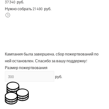
37 340
руб.
Нуж­но собрать 21 490
руб.
Кам­па­ния была завер­ше­на, сбор пожерт­во­ва­ний по
ней оста­нов­лен. Спа­си­бо за вашу поддержку!
Раз­мер пожертвования
руб.