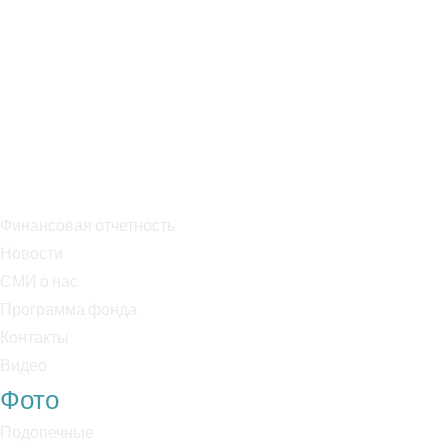
Директор: Моисеева Светлана Юрьевна
Эл. почта: info@specopbabushka.ru
Тел. +7 909 995 75 05
Банк: ПАО Сбербанк
БИК: 044525225
Р/с: 40703810038000018170
К/с: 30101810400000000225
Финансовая отчетность
Новости
СМИ о нас
Программа фонда
Контакты
Видео
Фото
Подопечные