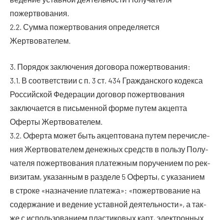
пожертвования.
2.2. Сум­ма пожерт­во­ва­ния опре­де­ля­ет­ся
Жертвователем.
3. Поря­док заклю­че­ния дого­во­ра пожертвования:
3.1. В соот­вет­ствии с п. 3 ст. 434 Граж­дан­ско­го кодек­са
Рос­сий­ской Феде­ра­ции дого­вор пожерт­во­ва­ния
заклю­ча­ет­ся в пись­мен­ной фор­ме путем акцеп­та
Офер­ты Жертвователем.
3.2. Офер­та может быть акцеп­то­ва­на путем пере­чис­ле­
ния Жерт­во­ва­те­лем денеж­ных средств в поль­зу Полу­
ча­те­ля пожерт­во­ва­ния пла­теж­ным пору­че­ни­ем по рек­
ви­зи­там, ука­зан­ным в раз­де­ле 5 Офер­ты, с ука­за­ни­ем
в стро­ке «назна­че­ние пла­те­жа»: «пожерт­во­ва­ние на
содер­жа­ние и веде­ние устав­ной дея­тель­но­сти», а так­
же с исполь­зо­ва­ни­ем пла­сти­ко­вых карт, элек­трон­ных