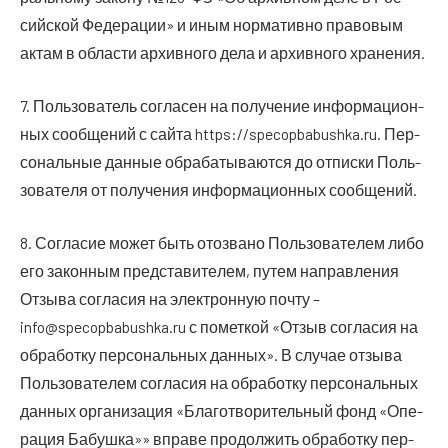
сий­ской Феде­ра­ции» и иным нор­ма­тив­но пра­во­вым
актам в обла­сти архив­но­го дела и архив­но­го хранения.
7. Поль­зо­ва­тель согла­сен на полу­че­ние инфор­ма­ци­он­
ных сооб­ще­ний с сай­та https://specopbabushka.ru. Пер­
со­наль­ные дан­ные обра­ба­ты­ва­ют­ся до отпис­ки Поль­
зо­ва­те­ля от полу­че­ния инфор­ма­ци­он­ных сообщений.
8. Согла­сие может быть ото­зва­но Поль­зо­ва­те­лем либо
его закон­ным пред­ста­ви­те­лем, путем направ­ле­ния
Отзы­ва согла­сия на элек­трон­ную почту –
info@specopbabushka.ru с помет­кой «Отзыв согла­сия на
обра­бот­ку пер­со­наль­ных дан­ных». В слу­чае отзы­ва
Поль­зо­ва­те­лем согла­сия на обра­бот­ку пер­со­наль­ных
дан­ных орга­ни­за­ция «Бла­го­тво­ри­тель­ный фонд «Опе­
ра­ция Бабуш­ка»» впра­ве про­дол­жить обра­бот­ку пер­