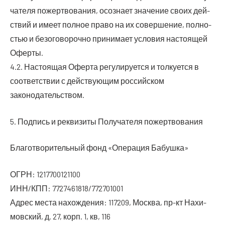
ча­те­ля пожерт­во­ва­ния, осо­зна­ет зна­че­ние сво­их дей­
ствий и име­ет пол­ное пра­во на их совер­ше­ние, пол­но­
стью и без­ого­во­роч­но при­ни­ма­ет усло­вия насто­я­щей
Оферты.
4.2. Насто­я­щая Офер­та регу­ли­ру­ет­ся и тол­ку­ет­ся в
соот­вет­ствии с дей­ству­ю­щим рос­сий­ском
законодательством.
5. Под­пись и рек­ви­зи­ты Полу­ча­те­ля пожертвования
Бла­го­тво­ри­тель­ный фонд «Опе­ра­ция Бабушка»
ОГРН: 1217700121100
ИНН/КПП: 7727461818/772701001
Адрес места нахож­де­ния: 117209, Москва, пр-кт Нахи­
мов­ский, д. 27, корп. 1, кв, 116