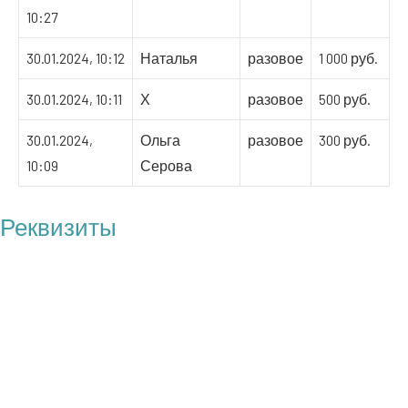
10:27
30.01.2024, 10:12
Наталья
разовое
1 000 руб.
30.01.2024, 10:11
Х
разовое
500 руб.
30.01.2024,
Ольга
разовое
300 руб.
10:09
Серова
Реквизиты
БФ "Операция Бабушка"
ОГРН: 1217700121100
ИНН: 7727461818
КПП: 772701001
Юр. адрес: 117209 г. Москва, пр-т Нахимовский, д.27, корп.1,
кв.116