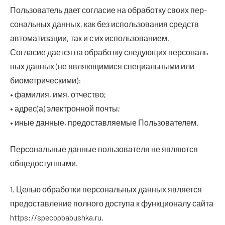
Поль­зо­ва­тель дает согла­сие на обра­бот­ку сво­их пер­
со­наль­ных дан­ных, как без исполь­зо­ва­ния средств
авто­ма­ти­за­ции, так и с их использованием.
Согла­сие дает­ся на обра­бот­ку сле­ду­ю­щих пер­со­наль­
ных дан­ных (не явля­ю­щи­ми­ся спе­ци­аль­ны­ми или
биометрическими):
• фами­лия, имя, отчество;
• адрес(а) элек­трон­ной почты;
• иные дан­ные, предо­став­ля­е­мые Пользователем.
Пер­со­наль­ные дан­ные поль­зо­ва­те­ля не явля­ют­ся
общедоступными.
1. Целью обра­бот­ки пер­со­наль­ных дан­ных явля­ет­ся
предо­став­ле­ние пол­но­го досту­па к функ­ци­о­на­лу сай­та
https://specopbabushka.ru.