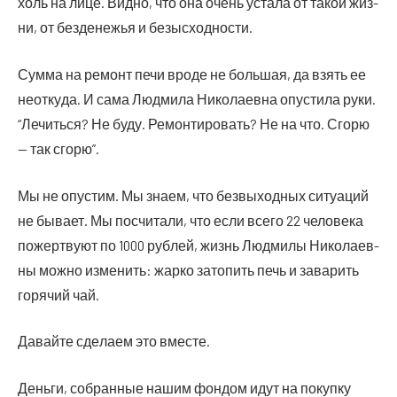
холь на лице. Вид­но, что она очень уста­ла от такой жиз­
ни, от без­де­не­жья и безысходности.
Сум­ма на ремонт печи вро­де не боль­шая, да взять ее
неот­ку­да. И сама Люд­ми­ла Нико­ла­ев­на опу­сти­ла руки.
“Лечить­ся? Не буду. Ремон­ти­ро­вать? Не на что. Сго­рю
— так сгорю”.
Мы не опу­стим. Мы зна­ем, что без­вы­ход­ных ситу­а­ций
не быва­ет. Мы посчи­та­ли, что если все­го 22 чело­ве­ка
пожерт­ву­ют по 1000 руб­лей, жизнь Люд­ми­лы Нико­ла­ев­
ны мож­но изме­нить: жар­ко зато­пить печь и зава­рить
горя­чий чай.
Давай­те сде­ла­ем это вместе.
Деньги, собранные нашим фондом идут на покупку