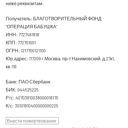
ниже реквизитам:
Полу­ча­тель: БЛАГОТВОРИТЕЛЬНЫЙ ФОНД
“ОПЕРАЦИЯ БАБУШКА”
ИНН: 7727461818
КПП: 772701001
ОГРН: 1217700121100
Юр.адрес: 117209 г.Москва, пр‑т Нахи­мов­ский, д.27к1,
кв.116
Банк: ПАО Сбербанк
БИК: 044525225
Р/с: 40703810038000018170
К/с: 30101810400000000225