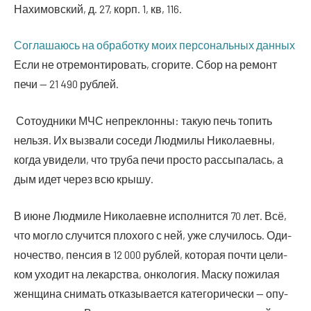
Нахи­мов­ский, д. 27, корп. 1, кв, 116.
Согла­ша­юсь на обра­бот­ку моих пер­со­наль­ных данных
Если не отре­мон­ти­ро­вать, сго­ри­те. Сбор на ремонт
печи — 21 490 рублей.
Сото­уд­ни­ки МЧС непре­клон­ны: такую печь топить
нель­зя. Их вызва­ли сосе­ди Люд­ми­лы Нико­ла­ев­ны,
когда уви­де­ли, что тру­ба печи про­сто рас­сы­па­лась, а
дым идет через всю крышу.
В июне Люд­ми­ле Нико­ла­евне испол­нит­ся 70 лет. Всё,
что мог­ло слу­чит­ся пло­хо­го с ней, уже слу­чи­лось. Оди­
но­че­ство, пен­сия в 12 000 руб­лей, кото­рая почти цели­
ком ухо­дит на лекар­ства, онко­ло­гия. Мас­ку пожи­лая
жен­щи­на сни­мать отка­зы­ва­ет­ся кате­го­ри­че­ски — опу­