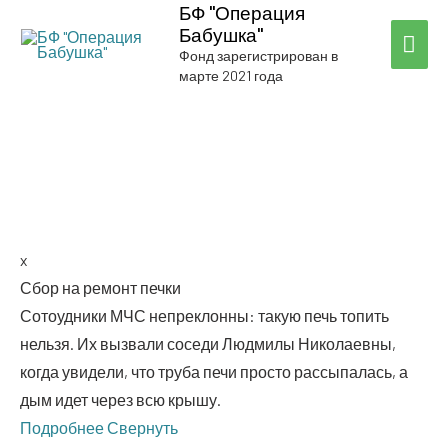
БФ "Операция
Бабушка"
ГЛА
Фонд зарегистрирован в
марте 2021 года
МЕ
SMS
x
Сбор на ремонт печки
Сото­уд­ни­ки МЧС непре­клон­ны: такую печь топить
нель­зя. Их вызва­ли сосе­ди Люд­ми­лы Нико­ла­ев­ны,
когда уви­де­ли, что тру­ба печи про­сто рас­сы­па­лась, а
дым идет через всю крышу.
Подроб­нее
Свер­нуть