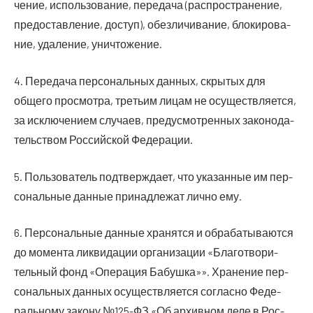
че­ние, исполь­зо­ва­ние, пере­да­ча (рас­про­стра­не­ние,
предо­став­ле­ние, доступ), обез­ли­чи­ва­ние, бло­ки­ро­ва­
ние, уда­ле­ние, уничтожение.
4. Пере­да­ча пер­со­наль­ных дан­ных, скры­тых для
обще­го про­смот­ра, тре­тьим лицам не осу­ществ­ля­ет­ся,
за исклю­че­ни­ем слу­ча­ев, преду­смот­рен­ных зако­но­да­
тель­ством Рос­сий­ской Федерации.
5. Поль­зо­ва­тель под­твер­жда­ет, что ука­зан­ные им пер­
со­наль­ные дан­ные при­над­ле­жат лич­но ему.
6. Пер­со­наль­ные дан­ные хра­нят­ся и обра­ба­ты­ва­ют­ся
до момен­та лик­ви­да­ции орга­ни­за­ции «Бла­го­тво­ри­
тель­ный фонд «Опе­ра­ция Бабуш­ка»». Хра­не­ние пер­
со­наль­ных дан­ных осу­ществ­ля­ет­ся соглас­но Феде­
раль­но­му зако­ну №125-ФЗ «Об архив­ном деле в Рос­