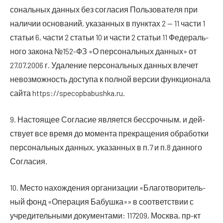
со­наль­ных дан­ных без согла­сия Поль­зо­ва­те­ля при
нали­чии осно­ва­ний, ука­зан­ных в пунк­тах 2 — 11 части 1
ста­тьи 6, части 2 ста­тьи 10 и части 2 ста­тьи 11 Феде­раль­
но­го зако­на №152-ФЗ «О пер­со­наль­ных дан­ных» от
27.07.2006 г. Уда­ле­ние пер­со­наль­ных дан­ных вле­чет
невоз­мож­ность досту­па к пол­ной вер­сии функ­ци­о­на­ла
сай­та https://specopbabushka.ru.
9. Насто­я­щее Согла­сие явля­ет­ся бес­сроч­ным, и дей­
ству­ет все вре­мя до момен­та пре­кра­ще­ния обра­бот­ки
пер­со­наль­ных дан­ных, ука­зан­ных в п.7 и п.8 дан­но­го
Согласия.
10. Место нахож­де­ния орга­ни­за­ции «Бла­го­тво­ри­тель­
ный фонд «Опе­ра­ция Бабуш­ка»» в соот­вет­ствии с
учре­ди­тель­ны­ми доку­мен­та­ми: 117209, Москва, пр-кт