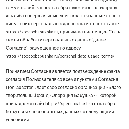
ком­мен­та­рий, запрос на обрат­ную связь, реги­стри­ру­
ясь либо совер­шая иные дей­ствия, свя­зан­ные с вне­се­
ни­ем сво­их пер­со­наль­ных дан­ных на интер­нет-сай­те
https://specopbabushka.ru, при­ни­ма­ет насто­я­щее Согла­
сие на обра­бот­ку пер­со­наль­ных дан­ных (далее –
Согла­сие), раз­ме­щен­ное по адре­су
https://specopbabushka.ru/personal-data-usage-terms/.
При­ня­ти­ем Согла­сия явля­ет­ся под­твер­жде­ние фак­та
согла­сия Поль­зо­ва­те­ля со все­ми пунк­та­ми Согла­сия.
Поль­зо­ва­тель дает свое согла­сие орга­ни­за­ции «Бла­го­
тво­ри­тель­ный фонд «Опе­ра­ция Бабуш­ка»», кото­рой
при­над­ле­жит сайт https://specopbabushka.ru на обра­
бот­ку сво­их пер­со­наль­ных дан­ных со сле­ду­ю­щи­ми
условиями: