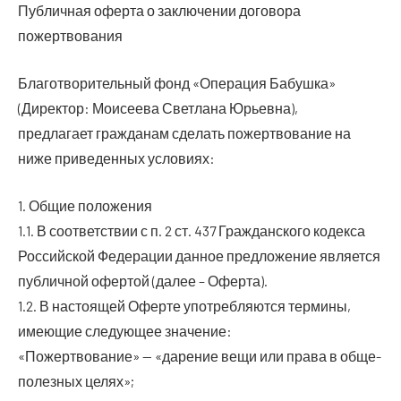
Пуб­лич­ная офер­та о заклю­че­нии дого­во­ра
пожертвования
Бла­го­тво­ри­тель­ный фонд «Опе­ра­ция Бабуш­ка»
(Дирек­тор: Мои­се­е­ва Свет­ла­на Юрьевна),
пред­ла­га­ет граж­да­нам сде­лать пожерт­во­ва­ние на
ниже при­ве­ден­ных условиях:
1. Общие положения
1.1. В соот­вет­ствии с п. 2 ст. 437 Граж­дан­ско­го кодек­са
Рос­сий­ской Феде­ра­ции дан­ное пред­ло­же­ние явля­ет­ся
пуб­лич­ной офер­той (далее – Оферта).
1.2. В насто­я­щей Офер­те упо­треб­ля­ют­ся тер­ми­ны,
име­ю­щие сле­ду­ю­щее значение:
«Пожерт­во­ва­ние» — «даре­ние вещи или пра­ва в обще­
по­лез­ных целях»;