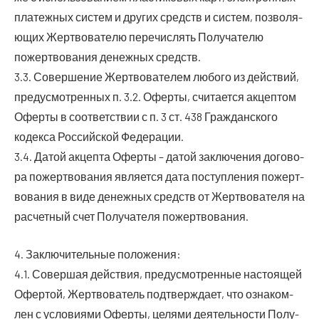
пла­теж­ных систем и дру­гих средств и систем, поз­во­ля­
ю­щих Жерт­во­ва­те­лю пере­чис­лять Полу­ча­те­лю
пожерт­во­ва­ния денеж­ных средств.
3.3. Совер­ше­ние Жерт­во­ва­те­лем любо­го из дей­ствий,
преду­смот­рен­ных п. 3.2. Офер­ты, счи­та­ет­ся акцеп­том
Офер­ты в соот­вет­ствии с п. 3 ст. 438 Граж­дан­ско­го
кодек­са Рос­сий­ской Федерации.
3.4. Датой акцеп­та Офер­ты – датой заклю­че­ния дого­во­
ра пожерт­во­ва­ния явля­ет­ся дата поступ­ле­ния пожерт­
во­ва­ния в виде денеж­ных средств от Жерт­во­ва­те­ля на
рас­чет­ный счет Полу­ча­те­ля пожертвования.
4. Заклю­чи­тель­ные положения:
4.1. Совер­шая дей­ствия, преду­смот­рен­ные насто­я­щей
Офер­той, Жерт­во­ва­тель под­твер­жда­ет, что озна­ком­
лен с усло­ви­я­ми Офер­ты, целя­ми дея­тель­но­сти Полу­