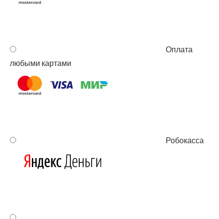
Опла­та
любы­ми картами
Робо­кас­са