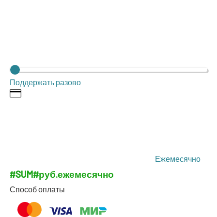
Под­дер­жать разово
Еже­ме­сяч­но
#SUM#
руб.
еже­ме­сяч­но
Спо­соб оплаты