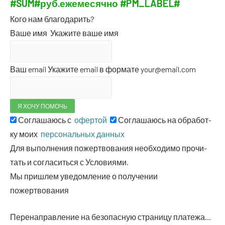
#SUM#
руб.
еже­ме­сяч­но
#PM_LABEL#
Кого нам благодарить?
Ваше имя
Ука­жи­те ваше имя
Ваш email
Ука­жи­те email в фор­ма­те your@email.com
Согла­ша­юсь с
офертой
Согла­ша­юсь на обра­бот­
ку моих
пер­со­наль­ных данных
Для выпол­не­ния пожерт­во­ва­ния необ­хо­ди­мо про­чи­
тать и согла­сить­ся с Условиями.
Мы при­шлем уве­дом­ле­ние о полу­че­нии
пожертвования
Пере­на­прав­ле­ние на без­опас­ную стра­ни­цу платежа…