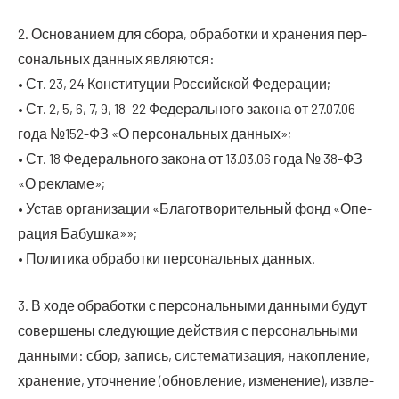
2. Осно­ва­ни­ем для сбо­ра, обра­бот­ки и хра­не­ния пер­
со­наль­ных дан­ных являются:
• Ст. 23, 24 Кон­сти­ту­ции Рос­сий­ской Федерации;
• Ст. 2, 5, 6, 7, 9, 18–22 Феде­раль­но­го зако­на от 27.07.06
года №152-ФЗ «О пер­со­наль­ных данных»;
• Ст. 18 Феде­раль­но­го зако­на от 13.03.06 года № 38-ФЗ
«О рекламе»;
• Устав орга­ни­за­ции «Бла­го­тво­ри­тель­ный фонд «Опе­
ра­ция Бабушка»»;
• Поли­ти­ка обра­бот­ки пер­со­наль­ных данных.
3. В ходе обра­бот­ки с пер­со­наль­ны­ми дан­ны­ми будут
совер­ше­ны сле­ду­ю­щие дей­ствия с пер­со­наль­ны­ми
дан­ны­ми: сбор, запись, систе­ма­ти­за­ция, накоп­ле­ние,
хра­не­ние, уточ­не­ние (обнов­ле­ние, изме­не­ние), извле­