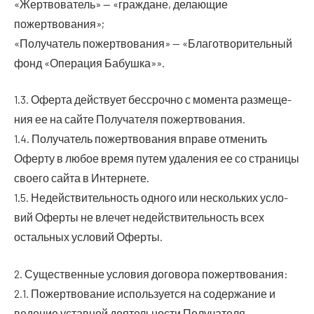
«Жерт­во­ва­тель» — «граж­дане, дела­ю­щие
пожертвования»;
«Полу­ча­тель пожерт­во­ва­ния» — «Бла­го­тво­ри­тель­ный
фонд «Опе­ра­ция Бабушка»».
1.3. Офер­та дей­ству­ет бес­сроч­но с момен­та раз­ме­ще­
ния ее на сай­те Полу­ча­те­ля пожертвования.
1.4. Полу­ча­тель пожерт­во­ва­ния впра­ве отме­нить
Офер­ту в любое вре­мя путем уда­ле­ния ее со стра­ни­цы
сво­е­го сай­та в Интернете.
1.5. Недей­стви­тель­ность одно­го или несколь­ких усло­
вий Офер­ты не вле­чет недей­стви­тель­ность всех
осталь­ных усло­вий Оферты.
2. Суще­ствен­ные усло­вия дого­во­ра пожертвования:
2.1. Пожерт­во­ва­ние исполь­зу­ет­ся на содер­жа­ние и
веде­ние устав­ной дея­тель­но­сти Полу­ча­те­ля