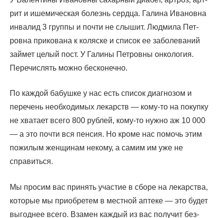
рит и ише­ми­че­ская болезнь серд­ца. Гали­на Ива­нов­на
инва­лид 3 груп­пы и почти не слы­шит. Люд­ми­ла Пет­
ров­на при­ко­ва­на к коляс­ке и спи­сок ее забо­ле­ва­ний
зай­мет целый пост. У Гали­ны Пет­ров­ны онко­ло­гия.
Пере­чис­лять мож­но бесконечно.
По каж­дой бабуш­ке у нас есть спи­сок диа­гно­зом и
пере­чень необ­хо­ди­мых лекарств — кому-то на покуп­ку
не хва­та­ет все­го 800 руб­лей, кому-то нуж­но аж 10 000
— а это почти вся пен­сия. Но кро­ме нас помочь этим
пожи­лым жен­щи­нам неко­му, а самим им уже не
справиться.
Мы про­сим вас при­нять уча­стие в сбо­ре на лекар­ства,
кото­рые мы при­об­ре­тем в мест­ной апте­ке — это будет
выгод­нее все­го. Вза­мен каж­дый из вас полу­чит без­