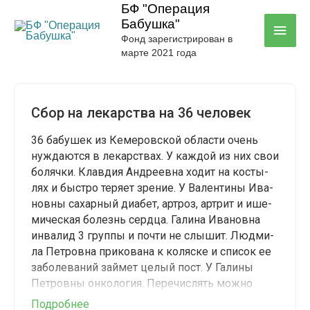
БФ "Операция
Бабушка"
ГЛА
Фонд зарегистрирован в
марте 2021 года
МЕН
Сбор на лекар­ства на 36 человек
36 бабу­шек из Кеме­ров­ской обла­сти очень
нуж­да­ют­ся в лекар­ствах. У каж­дой из них свои
боляч­ки. Клав­дия Андре­ев­на ходит на косты­
лях и быст­ро теря­ет зре­ние. У Вален­ти­ны Ива­
нов­ны сахар­ный диа­бет, арт­роз, арт­рит и ише­
ми­че­ская болезнь серд­ца. Гали­на Ива­нов­на
инва­лид 3 груп­пы и почти не слы­шит. Люд­ми­
ла Пет­ров­на при­ко­ва­на к коляс­ке и спи­сок ее
забо­ле­ва­ний зай­мет целый пост. У Гали­ны
Пет­ров­ны онко­ло­гия. Пере­чис­лять мож­но
бесконечно
Подроб­нее