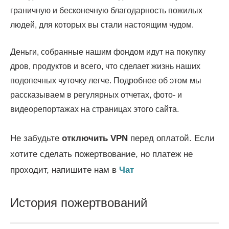
гра­нич­ную и бес­ко­неч­ную бла­го­дар­ность пожи­лых
людей, для кото­рых вы ста­ли насто­я­щим чудом.
Деньги, собранные нашим фондом идут на покупку
дров, продуктов и всего, что сделает жизнь наших
подопечных чуточку легче. Подробнее об этом мы
рассказываем в регулярных отчетах, фото- и
видеорепортажах на страницах этого сайта.
Не забудьте
отключить
VPN
перед оплатой. Если
хотите сделать пожертвование, но платеж не
проходит, напишите нам в
Чат
История пожертвований