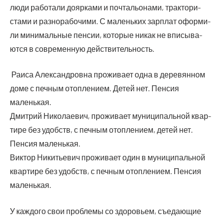
люди рабо­та­ли дояр­ка­ми и поч­та­льо­на­ми, трак­то­ри­
ста­ми и раз­но­ра­бо­чи­ми. С малень­ких зар­плат офор­ми­
ли мини­маль­ные пен­сии, кото­рые никак не впи­сы­ва­
ют­ся в совре­мен­ную действительность.
Раи­са Алек­сан­дров­на про­жи­ва­ет одна в дере­вян­ном
доме с печ­ным отоп­ле­ни­ем. Детей нет. Пен­сия
маленькая.
Дмит­рий Нико­ла­е­вич, про­жи­ва­ет муни­ци­паль­ной квар­
ти­ре без удобств, с печ­ным отоп­ле­ни­ем, детей нет.
Пен­сия маленькая.
Вик­тор Ники­тье­вич про­жи­ва­ет один в муни­ци­паль­ной
квар­ти­ре без удобств, с печ­ным отоп­ле­ни­ем. Пен­сия
маленькая.
У каж­до­го свои про­бле­мы со здо­ро­вьем, съе­да­ю­щие