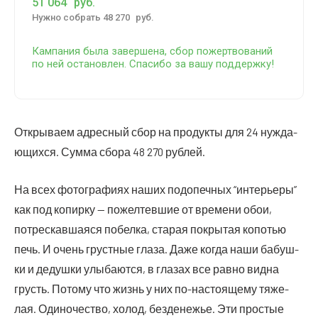
51 064
руб.
Нуж­но собрать 48 270
руб.
Кам­па­ния была завер­ше­на, сбор пожерт­во­ва­ний
по ней оста­нов­лен. Спа­си­бо за вашу поддержку!
Откры­ва­ем адрес­ный сбор на про­дук­ты для 24 нуж­да­
ю­щих­ся. Сум­ма сбо­ра 48 270 рублей.
На всех фото­гра­фи­ях наших под­опеч­ных “инте­рье­ры”
как под копир­ку — пожел­тев­шие от вре­ме­ни обои,
потрес­кав­ша­я­ся побел­ка, ста­рая покры­тая копо­тью
печь. И очень груст­ные гла­за. Даже когда наши бабуш­
ки и дедуш­ки улы­ба­ют­ся, в гла­зах все рав­но вид­на
грусть. Пото­му что жизнь у них по-насто­я­ще­му тяже­
лая. Оди­но­че­ство, холод, без­де­не­жье. Эти про­стые