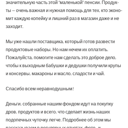
зна­чи­тель­ную часть этой “малень­кой” пен­сии. Про­дук­
ты — очень важ­ная и нуж­ная помощь для тех, кто эко­но­
мит каж­дую копей­ку и лиш­ний раз в мага­зин даже и не
заходит.
Мы уже нашли постав­щи­ка, кото­рый готов раз­ве­сти
про­дук­то­вые набо­ры. Но нам нечем их опла­тить.
Пожа­луй­ста, помо­ги­те нам сде­лать это доб­рое дело,
что­бы к выход­ным бабуш­ки и дедуш­ки полу­чи­ли кру­пы
и кон­сер­вы, мака­ро­ны и мас­ло, сла­до­сти и чай.
Спа­си­бо всем неравнодушным!
Деньги, собранные нашим фондом идут на покупку
дров, продуктов и всего, что сделает жизнь наших
подопечных чуточку легче. Подробнее об этом мы
рассказываем в регулярных отчетах, фото- и