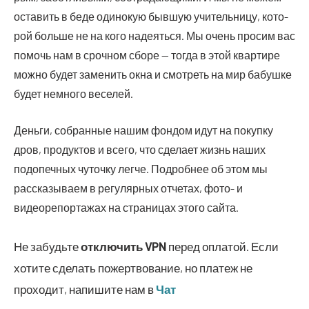
оста­вить в беде оди­но­кую быв­шую учи­тель­ни­цу, кото­
рой боль­ше не на кого наде­ять­ся. Мы очень про­сим вас
помочь нам в сроч­ном сбо­ре — тогда в этой квар­ти­ре
мож­но будет заме­нить окна и смот­реть на мир бабуш­ке
будет немно­го веселей.
Деньги, собранные нашим фондом идут на покупку
дров, продуктов и всего, что сделает жизнь наших
подопечных чуточку легче. Подробнее об этом мы
рассказываем в регулярных отчетах, фото- и
видеорепортажах на страницах этого сайта.
Не забудьте
отключить
VPN
перед оплатой. Если
хотите сделать пожертвование, но платеж не
проходит, напишите нам в
Чат