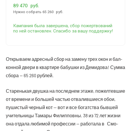
89 470
руб.
Нуж­но собрать 65 260
руб.
Кам­па­ния была завер­ше­на, сбор пожерт­во­ва­ний
по ней оста­нов­лен. Спа­си­бо за вашу поддержку!
Откры­ва­ем адрес­ный сбор на заме­ну трех окон и бал­
кон­ной две­ри в квар­ти­ре бабуш­ки из Деми­до­ва! Сум­ма
сбо­ра — 65 260 рублей.
Ста­рень­кая двуш­ка на послед­нем эта­же, пожел­тев­шие
от вре­ме­ни и боль­шей частью отва­лив­ши­е­ся обои,
пуши­стый чер­ный кот — вот и все богат­ства быв­шей
учи­тель­ни­цы Тама­ры Филип­пов­ны. 38 из 72 лет жиз­ни
она отда­ла люби­мой про­фес­сии — рабо­та­ла в Смо­