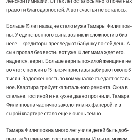
лен­ской гим­на­зии. От тех лет оста­лось мно­го почет­ных
гра­мот и бла­го­дар­но­стей. А вот сча­стья не осталось.
Боль­ше 15 лет назад не ста­ло мужа Тама­ры Филип­пов­
ны. У един­ствен­но­го сына воз­ник­ли слож­но­сти в биз­
не­се — кре­ди­то­ры пре­сле­ду­ют бабуш­ку по сей день. А
сын про­пал без вести: вот уже 10 лет мама ждет его,
наде­ет­ся, верит. Боль­ше верить пожи­лой жен­щине не
во что: с пен­сии в 15 тысяч при­ста­вы заби­ра­ют око­ло 6
тысяч. Задол­жен­ность по ком­му­нал­ке съе­да­ет осталь­
ное. Квар­ти­ра тре­бу­ет капи­таль­но­го ремон­та. Окна в
спальне, гости­ной и на кухне дав­но про­гни­ли. Тама­ра
Филип­пов­на частич­но зако­ло­ти­ла их фане­рой, и в
сырой квар­ти­ре ста­ло еще и очень темно.
Тама­ра Филип­пов­на мно­го лет учи­ла детей быть доб­
рым, забот­ли­вы­ми, состра­да­ю­щи­ми. И мы не можем