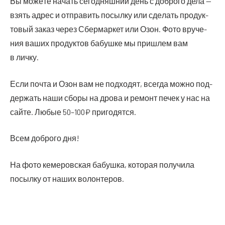
Вы може­те начать сего­дняш­ний день с доб­ро­го дела —
взять адрес и отпра­вить посыл­ку или сде­лать про­дук­
то­вый заказ через Сбер­мар­кет или Озон. Фото вру­че­
ния ваших про­дук­тов бабуш­ке мы при­шлем вам
в личку.
Если поч­та и Озон вам не под­хо­дят, все­гда мож­но под­
дер­жать наши сбо­ры на дро­ва и ремонт печек у нас на
сай­те. Любые 50–100₽ пригодятся.
Всем доб­ро­го дня!
На фото кеме­ров­ская бабуш­ка, кото­рая полу­чи­ла
посыл­ку от наших волонтеров.