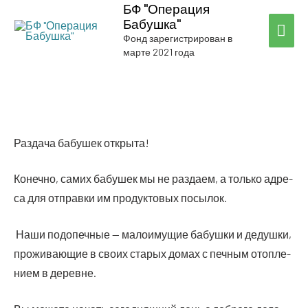
БФ "Операция
Бабушка"
ГЛА
Фонд зарегистрирован в
марте 2021 года
МЕ
Раз­да­ча бабу­шек открыта!
Конеч­но, самих бабу­шек мы не раз­да­ем, а толь­ко адре­
са для отправ­ки им про­дук­то­вых посылок.
Наши под­опеч­ные — мало­иму­щие бабуш­ки и дедуш­ки,
про­жи­ва­ю­щие в сво­их ста­рых домах с печ­ным отоп­ле­
ни­ем в деревне.