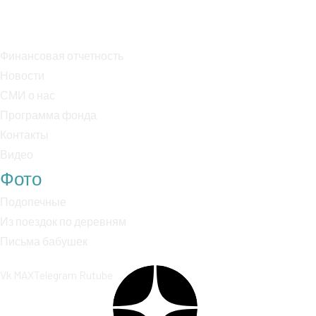
К/с: 30101810400000000225
Финансовая отчетность
Новости
СМИ о нас
Программа фонда
Контакты
Видео
Фото
Подопечные
Из поездок по деревням
Письма бабушек
Vk
MAX
Telegram
Rutube