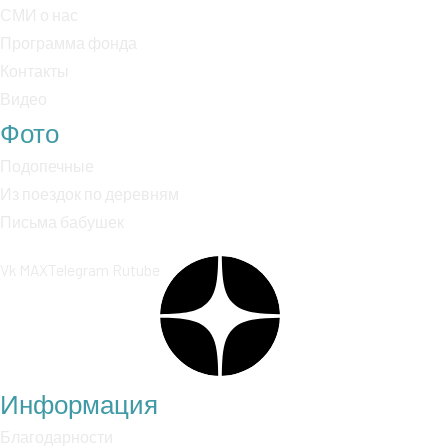
СМИ о нас
Программа фонда
Контакты
Видео
Фото
Подопечные
Из поездок по деревням
Письма бабушек
Vk
MAX
Telegram
Rutube
Информация
Благодарности