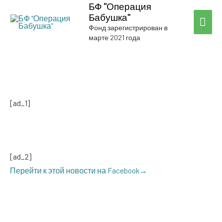
БФ "Операция
Бабушка"
ГЛА
Фонд зарегистрирован в
марте 2021 года
МЕ
[ad_1]
[ad_2]
Перей­ти к этой ново­сти на Facebook→