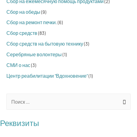
Сбор на ежемесячную помощь продуктами
(2)
Сбор на обеды
(9)
Сбор на ремонт печки.
(6)
Сбор средств
(83)
Сбор средств на бытовую технику
(3)
Серебряные волонтеры
(1)
СМИ о нас
(3)
Центр реабилитации "Вдохновение"
(1)
S
e
a
Реквизиты
r
БФ "Операция Бабушка"
c