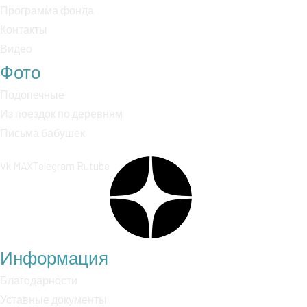
Программа фонда
Контакты
Видео
Фото
Подопечные
Из поездок по деревням
Письма бабушек
Vk
MAX
Telegram
Rutube
Информация
Благодарности
Уставные документы