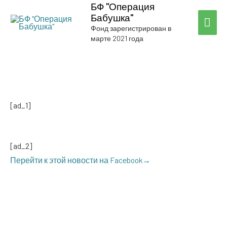
БФ "Операция
Бабушка"
ГЛА
Фонд зарегистрирован в
марте 2021 года
МЕ
[ad_1]
[ad_2]
Перей­ти к этой ново­сти на Facebook→