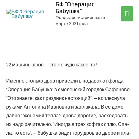
БФ "Операция
Бабушка"
ГЛА
Фонд зарегистрирован в
марте 2021 года
МЕ
22 маши­ны дров — это же чудо какое-то!
Имен­но столь­ко дров при­вез­ли в пода­рок от фон­да
“Опе­ра­ция Бабуш­ка” в смо­лен­ский горо­док Сафо­но­во.
“Это зна­е­те, как празд­ник насто­я­щий”, — всплес­ну­ла
рука­ми Анто­ни­на Ива­нов­на и запла­ка­ла. В ее доме
дав­но “эко­но­мия теп­ла”: дро­ва доро­гие, рас­хо­до­вать
их надо рачи­тель­но. “Ино­гда в трех коф­тах сплю. Спа­
ла, то есть”, — бабуш­ка видит гору дров во дво­ре и пла­