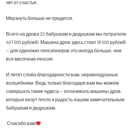
чет от счастья.
Мерз­нуть боль­ше не придется.
Все­го на дро­ва 22 бабуш­кам и дедуш­кам мы потра­ти­ли
407 000 руб­лей! Маши­на дров здесь сто­ит 18 500 руб­лей
— для оди­но­ких пен­си­о­не­ров это ино­гда боль­ше, чем
вся месяч­ная пенсия.
И летят сло­ва бла­го­дар­но­сти вам, нерав­но­душ­ные
вол­шеб­ни­ки. Ведь толь­ко бла­го­да­ря вам мы можем
совер­шать такие чуде­са — опла­чи­вать маши­ны дров,
кото­рые везут теп­ло и радость нашим заме­ча­тель­ным
бабуш­кам и дедушкам.
Спа­си­бо вам