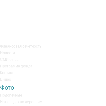
Тел. +7 909 995 75 05
Банк: ПАО Сбербанк
БИК: 044525225
Р/с: 40703810038000018170
К/с: 30101810400000000225
Финансовая отчетность
Новости
СМИ о нас
Программа фонда
Контакты
Видео
Фото
Подопечные
Из поездок по деревням