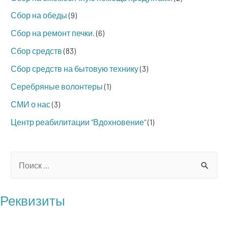
Сбор на обеды
(9)
Сбор на ремонт печки.
(6)
Сбор средств
(83)
Сбор средств на бытовую технику
(3)
Серебряные волонтеры
(1)
СМИ о нас
(3)
Центр реабилитации "Вдохновение"
(1)
S
e
a
Реквизиты
r
БФ "Операция Бабушка"
c