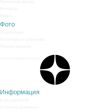
Программа фонда
Контакты
Видео
Фото
Подопечные
Из поездок по деревням
Письма бабушек
Vk
MAX
Telegram
Rutube
Информация
Благодарности
Уставные документы