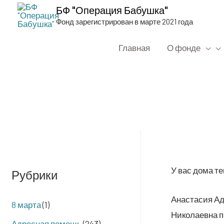
БФ "Операция Бабушка"
Фонд зарегистрирован в марте 2021 года
Главная
О фонде
У вас дома те
Рубрики
Ана­ста­сия Ад
8 марта
(1)
Нико­ла­ев­на 
Адресная помощь
(243)