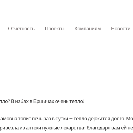
Отчетность
Проекты
Компаниям
Новости
п­ло? В избах в Ерши­чах очень тепло!
а­мов­на топит печь раз в сут­ки — теп­ло дер­жит­ся дол­го. 
при­вез­ла из апте­ки нуж­ные лекар­ства: бла­го­да­ря вам ей 