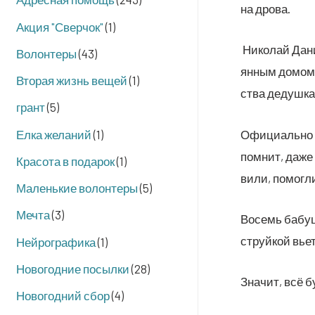
на дрова.
Акция "Сверчок"
(1)
Нико­лай Дани­
Волонтеры
(43)
ян­ным домом, 
Вторая жизнь вещей
(1)
ства дедуш­ка
грант
(5)
Елка желаний
(1)
Офи­ци­аль­но 
пом­нит, даже 
Красота в подарок
(1)
ви­ли, помог­л
Маленькие волонтеры
(5)
Мечта
(3)
Восемь бабу­ш
струй­кой вьет
Нейрографика
(1)
Новогодние посылки
(28)
Зна­чит, всё 
Новогодний сбор
(4)