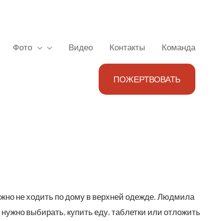
Фото
Видео
Контакты
Команда
ПОЖЕРТВОВАТЬ
Мож­но не ходить по дому в верх­ней одеж­де. Люд­ми­ла
не нуж­но выби­рать, купить еду, таб­лет­ки или отло­жить