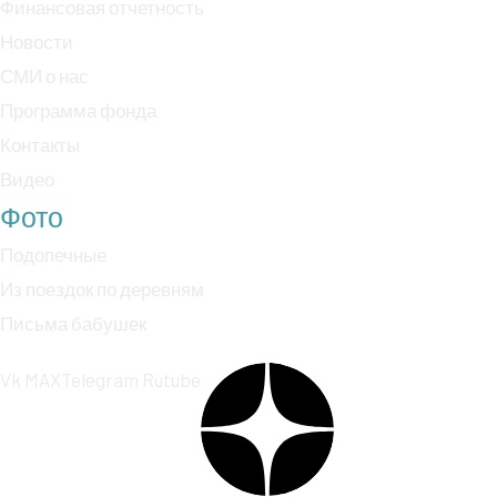
Финансовая отчетность
Новости
СМИ о нас
Программа фонда
Контакты
Видео
Фото
Подопечные
Из поездок по деревням
Письма бабушек
Vk
MAX
Telegram
Rutube