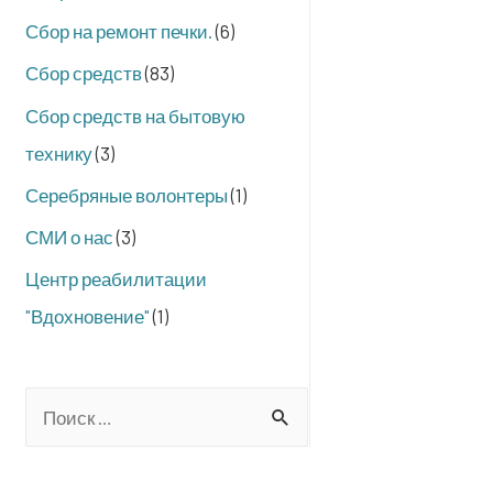
Сбор на ремонт печки.
(6)
Сбор средств
(83)
Сбор средств на бытовую
технику
(3)
Серебряные волонтеры
(1)
СМИ о нас
(3)
Центр реабилитации
"Вдохновение"
(1)
S
e
a