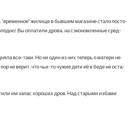
, “вре­мен­ное” жили­ще в быв­шем мага­зине ста­ло посто­
лод­но! Вы опла­ти­ли дро­ва, на сэко­ном­лен­ные сред­
д­ня­ла все-таки. Но ни один из них теперь о мате­ри не
х пор не верит, что чьи-то чужие дети её в беде не оста­
ти­ли им запас хоро­ших дров. Над ста­ры­ми изба­ми