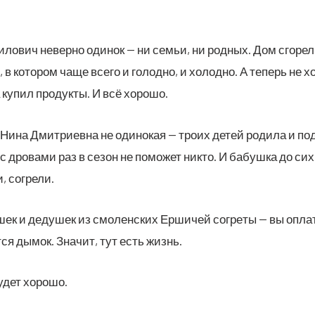
ло­вич невер­но оди­нок — ни семьи, ни род­ных. Дом сго­рел
в кото­ром чаще все­го и голод­но, и холод­но. А теперь не хо
 купил про­дук­ты. И всё хорошо.
Нина Дмит­ри­ев­на не оди­но­кая — тро­их детей роди­ла и по
с дро­ва­ми раз в сезон не помо­жет никто. И бабуш­ка до си
и, согрели.
ек и деду­шек из смо­лен­ских Ерши­чей согре­ты — вы опла­
­ся дымок. Зна­чит, тут есть жизнь.
будет хорошо.