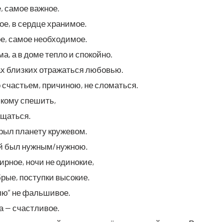
, самое важное.
ое, в серд­це хранимое.
ое, самое необходимое.
а, а в доме теп­ло и спокойно.
ах близ­ких отра­жать­ся любовью.
сча­стьем, при­чи­ною, не сломаться.
 кому спешить,
ащаться.
рыл пла­не­ту кружевом.
ый был нужным/нужною.
ир­ное, ночи не одинокие,
рые, поступ­ки высокие.
­лю” не фальшивое.
а — счаст­ли­вое.