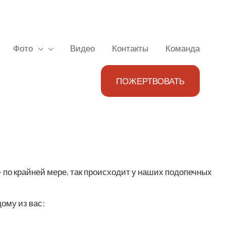
Фото
Видео
Контакты
Команда
ПОЖЕРТВОВАТЬ
по край­ней мере, так про­ис­хо­дит у наших под­опеч­ных
до­му из вас: