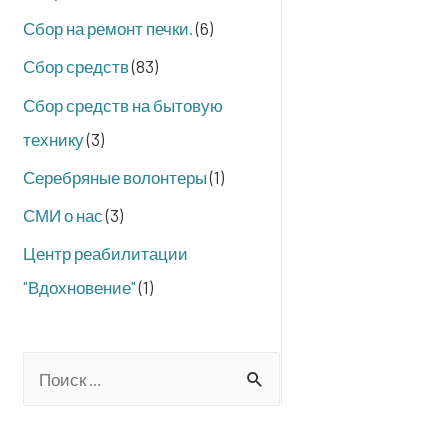
Сбор на ремонт печки.
(6)
Сбор средств
(83)
Сбор средств на бытовую
технику
(3)
Серебряные волонтеры
(1)
СМИ о нас
(3)
Центр реабилитации
"Вдохновение"
(1)
S
e
a