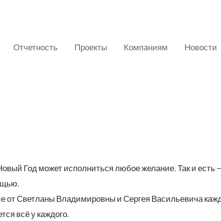
Отчетность
Проекты
Компаниям
Новости
Новый Год может испол­нить­ся любое жела­ние. Так и есть — 
ощью.
е от Свет­ла­ны Вла­ди­ми­ров­ны и Сер­гея Васи­лье­ви­ча каж­
т­ся всё у каждого.