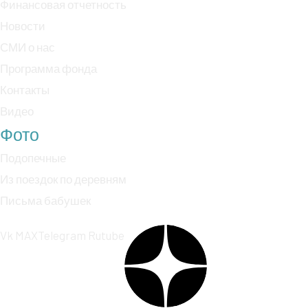
Финансовая отчетность
Новости
СМИ о нас
Программа фонда
Контакты
Видео
Фото
Подопечные
Из поездок по деревням
Письма бабушек
Vk
MAX
Telegram
Rutube