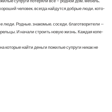
жи­лые супру­ги поте­ря­ли всё — род­ной дом, мебель,
оро­ший чело­век, все­гда най­дут­ся доб­рые люди, кото­
 люди. Род­ные, зна­ко­мые, сосе­ди, бла­го­тво­ри­те­ли —
о­рель­цы. И нача­ли стро­ить новую жизнь. Каж­дая копе­
на кото­рые най­ти день­ги пожи­лые супру­ги никак не