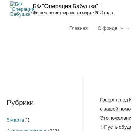
БФ "Операция Бабушка"
Фонд зарегистрирован в марте 2021 года
Главная
О фонде
Гово­рят, под 
Рубрики
с вашей пом
Это поже­ла­ни
8 марта
(1)
✨Пусть сбу­де
Адресная помощь
(243)