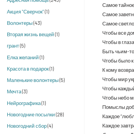
Самое тай­ное
Акция "Сверчок"
(1)
Самое завет­н
Волонтеры
(43)
Самое свет­л
Что­бы все дом
Вторая жизнь вещей
(1)
Что­бы в гла­з
грант
(5)
Быть чьим-то 
Елка желаний
(1)
Что­бы было к
Красота в подарок
(1)
К кому возвр
Что­бы мир ук
Маленькие волонтеры
(5)
Что­бы каж­д
Мечта
(3)
Что­бы небо м
Нейрографика
(1)
Помыс­лы доб­
Новогодние посылки
(28)
Каж­дое “люб
Каж­дое зав­тр
Новогодний сбор
(4)