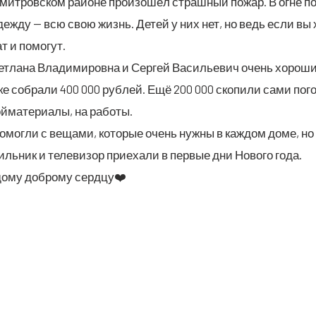
мит­ров­ском рай­оне про­изо­шёл страш­ный пожар. В огне по
деж­ду — всю свою жизнь. Детей у них нет, но ведь если вы х
ат и помогут.
т­ла­на Вла­ди­ми­ров­на и Сер­гей Васи­лье­вич очень хоро­шие
ке собра­ли 400 000 руб­лей. Ещё 200 000 ско­пи­ли сами пог
й­ма­те­ри­а­лы, на работы.
мог­ли с веща­ми, кото­рые очень нуж­ны в каж­дом доме, но 
иль­ник и теле­ви­зор при­е­ха­ли в пер­вые дни Ново­го года.
до­му доб­ро­му серд­цу❤️