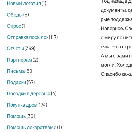
Год назад в Д
Новый логотип
(1)
доку­мен­ты, о
Обеды
(5)
рые под­дер­ж
Опрос
(1)
Навер­ное, Све
Отправка посылок
(117)
с миру по нит­
еч­ка — на стро
Отчеты
(389)
А мы с вами по
Партнерам
(2)
мог­ли. Холо­д
Письма
(50)
Спа­си­бо каж­
Подарки
(57)
Поездки в деревню
(4)
Покупка дров
(174)
Помощь
(301)
Помощь лекарствами
(1)