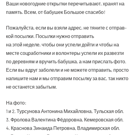
Ваши ново­год­ние открыт­ки пере­чи­ты­ва­ют, хра­нят на
память. Всем, от бабу­шек Боль­шое спасибо!
Пожа­луй­ста, если вы взя­ли адрес, не тяни­те с отправ­
кой посыл­ки. Посыл­ки нуж­но отправить
на этой неде­ле, что­бы они успе­ли дой­ти и что­бы на
месте соц­ра­бот­ни­ки и волон­те­ры успе­ли их раз­вез­ти
по дерев­ням и вру­чить бабуш­ка, а нам при­слать фото.
Если вы вдруг забо­ле­ли и не може­те отпра­вить, про­сто
напи­ши­те нам и мы отпра­вим посыл­ку за вас, так никто
не оста­нет­ся забытым.
На фото:
1 и 2. Тур­су­но­ва Анто­ни­на Михай­лов­на, Туль­ская обл.
3. Фро­ло­ва Вален­ти­на Фёдо­ров­на, Кеме­ров­ская обл.
4. Крас­но­ва Зина­и­да Пет­ров­на, Вла­ди­мир­ская обл.