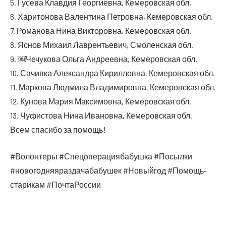
5. Гусе­ва Клав­дия Геор­ги­ев­на, Кеме­ров­ская обл.
6. Хари­то­но­ва Вален­ти­на Пет­ров­на, Кеме­ров­ская обл.
7. Рома­но­ва Нина Вик­то­ров­на, Кеме­ров­ская обл.
8. Яснов Миха­ил Лав­рен­тье­вич, Смо­лен­ская обл.
9. ￼Чечу­ко­ва Оль­га Андре­ев­на, Кеме­ров­ская обл.
10. Сачив­ка Алек­сандра Кирил­лов­на, Кеме­ров­ская обл.
11. Мар­ко­ва Люд­ми­ла Вла­ди­ми­ров­на, Кеме­ров­ская обл.
12. Куно­ва Мария Мак­си­мов­на, Кеме­ров­ская обл.
13. Чуфи­сто­ва Нина Ива­нов­на, Кеме­ров­ская обл.
Всем спа­си­бо за помощь!
#Волон­те­ры #Спе­цо­пе­ра­ци­я­ба­буш­ка #Посыл­ки
#ново­год­ня­я­раз­да­ча­ба­бу­шек #Новый­год #Помо­щь­
ста­ри­кам #Поч­та­Рос­сии