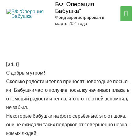
БФ "Операция
Бабушка"
ГЛА
Фонд зарегистрирован в
марте 2021 года
МЕ
[ad_1]
С доб­рым утром!
Сколь­ко радо­сти и теп­ла при­но­сят ново­год­ние посыл­
ки! Бабуш­ки часто полу­чив посыл­ку начи­на­ют пла­кать,
от эмо­ций радо­сти и теп­ла, что кто-то о ней вспом­нил,
не забыл.
Неко­то­рые бабуш­ки на фото серьёз­ные, это от шока,
они не ожи­да­ли таких подар­ков от совер­шен­но незна­
ко­мых людей.