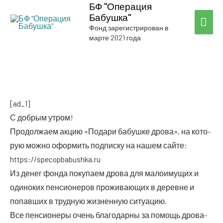
БФ "Операция
Бабушка"
ГЛА
Фонд зарегистрирован в
марте 2021 года
МЕ
[ad_1]
С доб­рым утром!
Про­дол­жа­ем акцию «Пода­ри бабуш­ке дро­ва», на кото­
рую мож­но офор­мить под­пис­ку на нашем сай­те:
https://specopbabushka.ru
Из денег фон­да поку­па­ем дро­ва для мало­иму­щих и
оди­но­ких пен­си­о­не­ров про­жи­ва­ю­щих в деревне и
попав­ших в труд­ную жиз­нен­ную ситуацию.
Все пен­си­о­не­ры очень бла­го­дар­ны за помощь дро­ва­