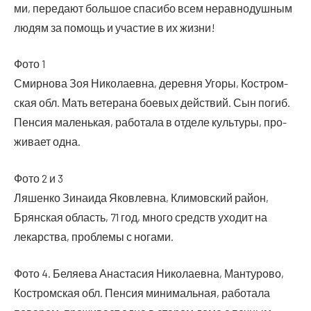
ми, пере­да­ют боль­шое спа­си­бо всем нерав­но­душ­ным
людям за помощь и уча­стие в их жизни!
Фото 1
Смир­но­ва Зоя Нико­ла­ев­на, дерев­ня Уго­ры, Костром­
ская обл. Мать вете­ра­на бое­вых дей­ствий. Сын погиб.
Пен­сия малень­кая, рабо­та­ла в отде­ле куль­ту­ры, про­
жи­ва­ет одна.
Фото 2 и 3
Ляшен­ко Зина­и­да Яко­влев­на, Кли­мов­ский рай­он,
Брян­ская область, 71 год, мно­го средств ухо­дит на
лекар­ства, про­бле­мы с ногами.
Фото 4. Беля­е­ва Ана­ста­сия Нико­ла­ев­на, Ман­ту­ро­во,
Костром­ская обл. Пен­сия мини­маль­ная, рабо­та­ла