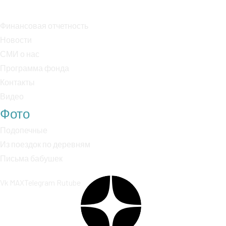
Финансовая отчетность
Новости
СМИ о нас
Программа фонда
Контакты
Видео
Фото
Подопечные
Из поездок по деревням
Письма бабушек
Vk
MAX
Telegram
Rutube