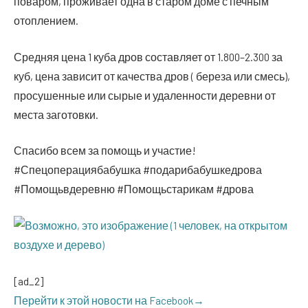
пова­ром, про­жи­ва­ет одна в ста­ром доме с печ­ным
отоплением.
Сред­няя цена 1 куба дров состав­ля­ет от 1.800–2.300 за
куб, цена зави­сит от каче­ства дров ( бере­за или смесь),
про­су­шен­ные или сырые и уда­лен­но­сти дерев­ни от
места заготовки.
Спа­си­бо всем за помощь и участие!
#Спе­цо­пе­ра­ци­я­ба­буш­ка #пода­ри­ба­буш­кед­ро­ва
#Помо­щь­в­де­рев­ню #Помо­щь­ста­ри­кам #дро­ва
[ad_2]
Перей­ти к этой ново­сти на Facebook→