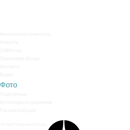
БИК: 044525225
Р/с: 40703810038000018170
К/с: 30101810400000000225
Финансовая отчетность
Новости
СМИ о нас
Программа фонда
Контакты
Видео
Фото
Подопечные
Из поездок по деревням
Письма бабушек
Vk
MAX
Telegram
Rutube