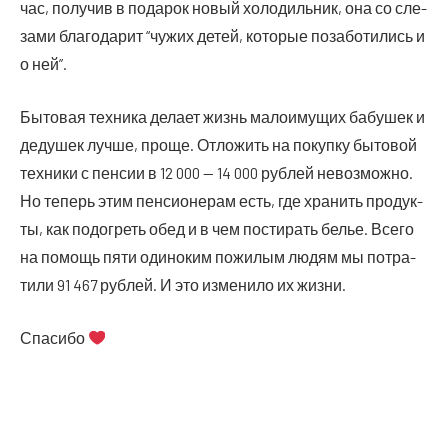
час, полу­чив в пода­рок новый холо­диль­ник, она со сле­
за­ми бла­го­да­рит “чужих детей, кото­рые поза­бо­ти­лись и
о ней”.
Быто­вая тех­ни­ка дела­ет жизнь мало­иму­щих бабу­шек и
деду­шек луч­ше, про­ще. Отло­жить на покуп­ку быто­вой
тех­ни­ки с пен­сии в 12 000 — 14 000 руб­лей невоз­мож­но.
Но теперь этим пен­си­о­не­рам есть, где хра­нить про­дук­
ты, как подо­греть обед и в чем пости­рать белье. Все­го
на помощь пяти оди­но­ким пожи­лым людям мы потра­
ти­ли 91 467 руб­лей. И это изме­ни­ло их жизни.
Спа­си­бо