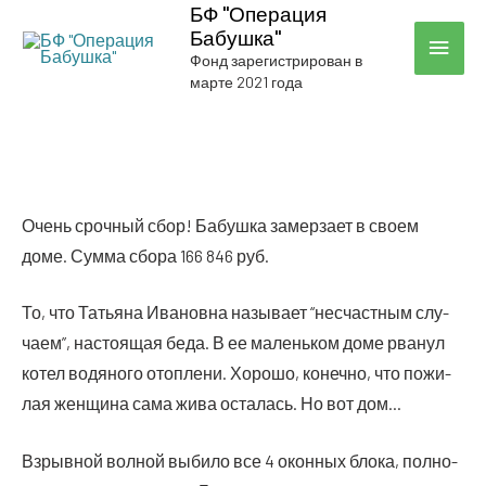
БФ "Операция
Бабушка"
ГЛА
Фонд зарегистрирован в
марте 2021 года
МЕН
Очень сроч­ный сбор! Бабуш­ка замер­за­ет в сво­ем
доме. Сум­ма сбо­ра 166 846 руб.
То, что Татья­на Ива­нов­на назы­ва­ет “несчаст­ным слу­
ча­ем”, насто­я­щая беда. В ее малень­ком доме рва­нул
котел водя­но­го отоп­ле­ни. Хоро­шо, конеч­но, что пожи­
лая жен­щи­на сама жива оста­лась. Но вот дом…
Взрыв­ной вол­ной выби­ло все 4 окон­ных бло­ка, пол­но­