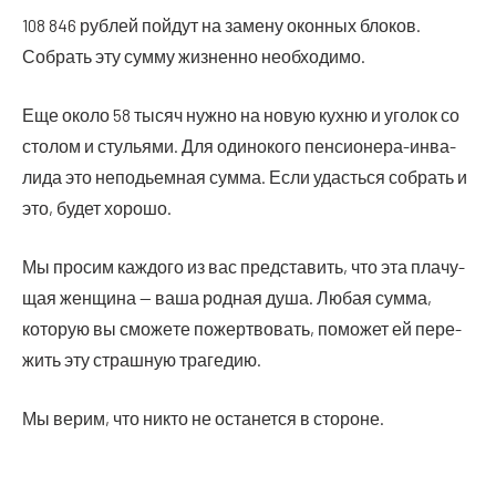
108 846 руб­лей пой­дут на заме­ну окон­ных бло­ков.
Собрать эту сум­му жиз­нен­но необходимо.
Еще око­ло 58 тысяч нуж­но на новую кух­ню и уго­лок со
сто­лом и сту­лья­ми. Для оди­но­ко­го пен­си­о­не­ра-инва­
ли­да это непо­дьем­ная сум­ма. Если удасть­ся собрать и
это, будет хорошо.
Мы про­сим каж­до­го из вас пред­ста­вить, что эта пла­чу­
щая жен­щи­на — ваша род­ная душа. Любая сум­ма,
кото­рую вы смо­же­те пожерт­во­вать, помо­жет ей пере­
жить эту страш­ную трагедию.
Мы верим, что никто не оста­нет­ся в стороне.