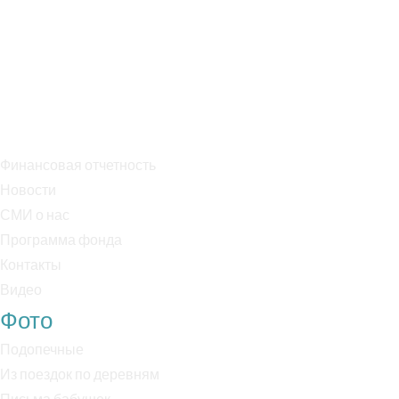
Тел. +7 909 995 75 05
Банк: ПАО Сбербанк
БИК: 044525225
Р/с: 40703810038000018170
К/с: 30101810400000000225
Финансовая отчетность
Новости
СМИ о нас
Программа фонда
Контакты
Видео
Фото
Подопечные
Из поездок по деревням
Письма бабушек