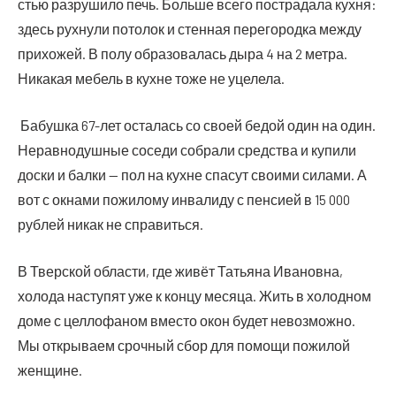
стью раз­ру­ши­ло печь. Боль­ше все­го постра­да­ла кух­ня:
здесь рух­ну­ли пото­лок и стен­ная пере­го­род­ка меж­ду
при­хо­жей. В полу обра­зо­ва­лась дыра 4 на 2 мет­ра.
Ника­кая мебель в кухне тоже не уцелела.
Бабуш­ка 67-лет оста­лась со сво­ей бедой один на один.
Нерав­но­душ­ные сосе­ди собра­ли сред­ства и купи­ли
дос­ки и бал­ки — пол на кухне спа­сут сво­и­ми сила­ми. А
вот с окна­ми пожи­ло­му инва­ли­ду с пен­си­ей в 15 000
руб­лей никак не справиться.
В Твер­ской обла­сти, где живёт Татья­на Ива­нов­на,
холо­да насту­пят уже к кон­цу меся­ца. Жить в холод­ном
доме с цел­ло­фа­ном вме­сто окон будет невоз­мож­но.
Мы откры­ва­ем сроч­ный сбор для помо­щи пожи­лой
женщине.