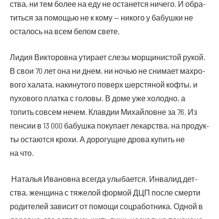
ства, ни тем более на еду не оста­нет­ся ниче­го. И обра­
тить­ся за помо­щью не к кому — нико­го у бабуш­ки не
оста­лось на всем белом свете.
Лидия Вик­то­ров­на ути­ра­ет сле­зы мор­щи­ни­стой рукой.
В свои 70 лет она ни днем, ни ночью не сни­ма­ет мах­ро­
во­го хала­та, наки­ну­то­го поверх шер­стя­ной коф­ты, и
пухо­во­го плат­ка с голо­вы. В доме уже холод­но, а
топить совсем нечем. Клав­дии Михай­ловне за 76. Из
пен­сии в 13 000 бабуш­ка поку­па­ет лекар­ства, на про­дук­
ты оста­ют­ся кро­хи. А доро­гу­щие дро­ва купить не
на что.
Ната­лья Ива­нов­на все­гда улы­ба­ет­ся. Инва­лид дет­
ства, жен­щи­на с тяже­лой фор­мой ДЦП после смер­ти
роди­те­лей зави­сит от помо­щи соц­ра­бот­ни­ка. Одной в