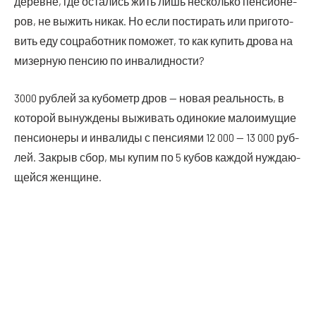
деревне, где оста­лись жить лишь несколь­ко пен­си­о­не­
ров, не выжить никак. Но если пости­рать или при­го­то­
вить еду соц­ра­бот­ник помо­жет, то как купить дро­ва на
мизер­ную пен­сию по инвалидности?
3000 руб­лей за кубо­метр дров — новая реаль­ность, в
кото­рой вынуж­де­ны выжи­вать оди­но­кие мало­иму­щие
пен­си­о­не­ры и инва­ли­ды с пен­си­я­ми 12 000 — 13 000 руб­
лей. Закрыв сбор, мы купим по 5 кубов каж­дой нуж­да­ю­
щей­ся женщине.