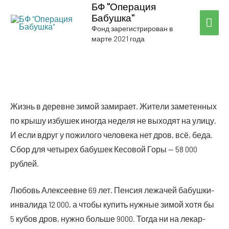
БФ "Операция
Бабушка"
ГЛА
Фонд зарегистрирован в
марте 2021 года
МЕ
Жизнь в деревне зимой зами­ра­ет. Жите­ли заме­тен­ных
по кры­шу избу­шек ино­гда неде­ля не выхо­дят на ули­цу.
И если вдруг у пожи­ло­го чело­ве­ка нет дров, всё, беда.
Сбор для четы­рех бабу­шек Кесо­вой Горы — 58 000
рублей.
Любовь Алек­се­евне 69 лет. Пен­сия лежа­чей бабуш­ки-
инва­ли­да 12 000, а что­бы купить нуж­ные зимой хотя бы
5 кубов дров, нуж­но боль­ше 9000. Тогда ни на лекар­