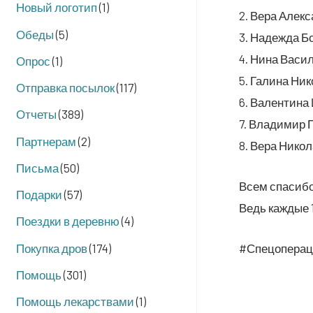
Новый логотип
(1)
2. Вера Алек­с
Обеды
(5)
3. Надеж­да Б
4. Нина Васи­
Опрос
(1)
5. Гали­на Ник
Отправка посылок
(117)
6. Вален­ти­на
Отчеты
(389)
7. Вла­ди­мир 
Партнерам
(2)
8. Вера Нико­л
Письма
(50)
Всем спа­си­бо
Подарки
(57)
Ведь каж­дые 
Поездки в деревню
(4)
Покупка дров
(174)
#Спе­цо­пе­ра­
Помощь
(301)
Помощь лекарствами
(1)