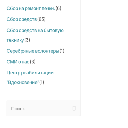
Сбор на ремонт печки.
(6)
Сбор средств
(83)
Сбор средств на бытовую
технику
(3)
Серебряные волонтеры
(1)
СМИ о нас
(3)
Центр реабилитации
"Вдохновение"
(1)
S
e
a