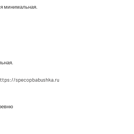
н­сия минимальная.
альная.
: https://specopbabushka.ru
­рев­ню