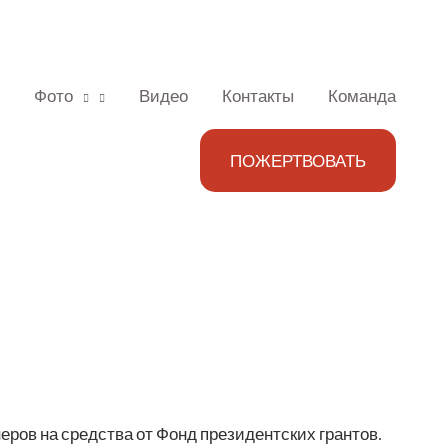
Фото
Видео
Контакты
Команда
ПОЖЕРТВОВАТЬ
­не­ров на сред­ства от Фонд пре­зи­дент­ских грантов.