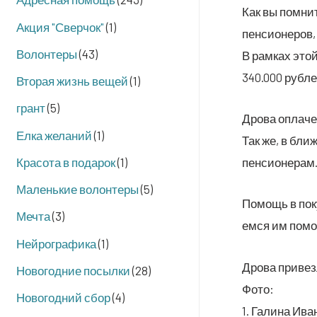
Как вы помни­т
Акция "Сверчок"
(1)
пен­си­о­не­ро
Волонтеры
(43)
В рам­ках этой
340.000 рубле
Вторая жизнь вещей
(1)
грант
(5)
Дро­ва опла­че
Елка желаний
(1)
Так же, в бли­
Красота в подарок
(1)
пенсионерам
Маленькие волонтеры
(5)
Помощь в покуп
Мечта
(3)
ем­ся им помо
Нейрографика
(1)
Дро­ва при­ве
Новогодние посылки
(28)
Фото:
Новогодний сбор
(4)
1. Гали­на Ива­