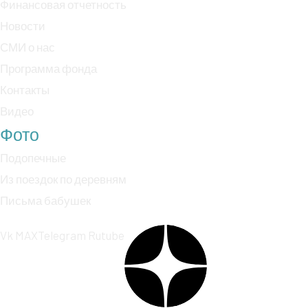
Финансовая отчетность
Новости
СМИ о нас
Программа фонда
Контакты
Видео
Фото
Подопечные
Из поездок по деревням
Письма бабушек
Vk
MAX
Telegram
Rutube