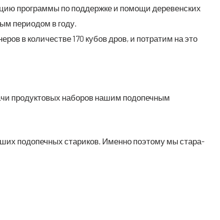
а­цию про­грам­мы по под­держ­ке и помо­щи дере­вен­ских
ным пери­о­дом в году.
не­ров в коли­че­стве 170 кубов дров, и потра­тим на это
а­чи про­дук­то­вых набо­ров нашим под­опеч­ным
ших под­опеч­ных ста­ри­ков. Имен­но поэто­му мы ста­ра­