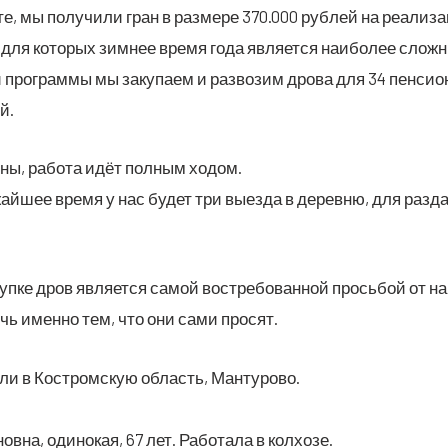
е, мы полу­чи­ли гран в раз­ме­ре 370.000 руб­лей на реа­ли­з
в, для кото­рых зим­нее вре­мя года явля­ет­ся наи­бо­лее слож­
 про­грам­мы мы заку­па­ем и раз­во­зим дро­ва для 34 пен­си­о­
й.
­ны, рабо­та идёт пол­ным ходом.
жай­шее вре­мя у нас будет три выез­да в дерев­ню, для раз­д
.
­ке дров явля­ет­ся самой вос­тре­бо­ван­ной прось­бой от на
чь имен­но тем, что они сами просят.
з­ли в Костром­скую область, Мантурово.
нов­на, оди­но­кая, 67 лет. Рабо­та­ла в колхозе.