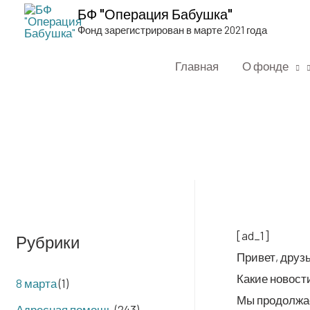
БФ "Операция Бабушка"
Фонд зарегистрирован в марте 2021 года
Главная
О фонде
[ad_1]
Рубрики
При­вет, друз
Какие ново­ст
8 марта
(1)
Мы про­дол­жа­
Адресная помощь
(243)