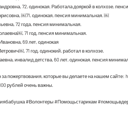
ан­дров­на, 72, оди­но­кая. Рабо­та­ла дояр­кой в кол­хо­зе, пе
ори­сов­на, ￼71, оди­но­кая, пен­сия минимальная. ￼
льев­на, 72 года, пен­сия минимальная.
о­ла­ев­на￼, 71 год, пен­сия минимальная.
 Ива­нов­на, 69 лет, одинокая
Пет­ро­вич￼, 71 год, оди­но­кий, рабо­тал в колхозе.
а­ев­на, инва­лид дет­ства, 60 лет, оди­но­кая, пен­сия миним
 за пожерт­во­ва­ния, кото­рые вы дела­е­те на нашем сай­те
100 руб­лей очень важны.
ци­я­ба­буш­ка #Волон­те­ры #Помо­щь­ста­ри­кам #помо­щь­в­де