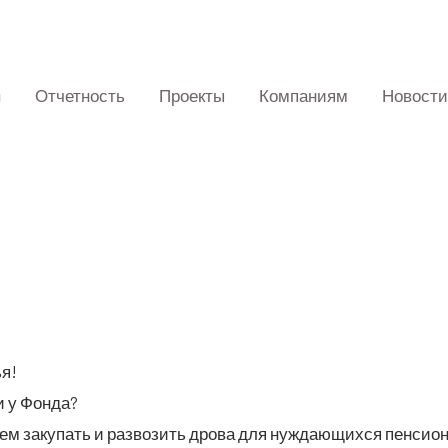
Отчетность
Проекты
Компаниям
Новости
ья!
и у Фонда?
ем заку­пать и раз­во­зить дро­ва для нуж­да­ю­щих­ся пен­си­о