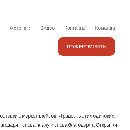
Фото
Видео
Контакты
Команда
ПОЖЕРТВОВАТЬ
став­ки с мар­кет­плей­сов. И радость этих оди­но­ких
о­да­рят, сно­ва пла­чу и сно­ва бла­го­да­рят. Открыт­ки