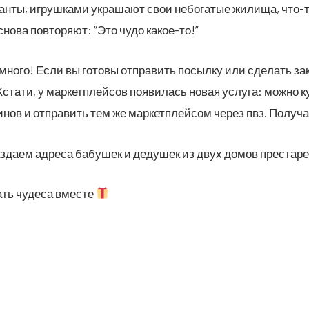
ван­ты, игруш­ка­ми укра­ша­ют свои небо­га­тые жили­ща, что-то
 сно­ва повто­ря­ют: “Это чудо какое-то!”
но­го! Если вы гото­вы отпра­вить посыл­ку или сде­лать зака
ста­ти, у мар­кет­плей­сов появи­лась новая услу­га: мож­но к
нов и отпра­вить тем же мар­кет­плей­сом через пвз. Полу­ча­е
­да­ем адре­са бабу­шек и деду­шек из двух домов пре­ста­ре
ать чуде­са вместе