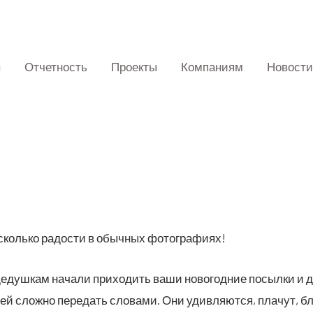
Отчетность
Проекты
Компаниям
Новости
 сколь­ко радо­сти в обыч­ных фотографиях!
душ­кам нача­ли при­хо­дить ваши ново­год­ние посыл­ки и до
 слож­но пере­дать сло­ва­ми. Они удив­ля­ют­ся, пла­чут, бла­г