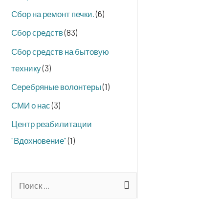
Сбор на ремонт печки.
(6)
Сбор средств
(83)
Сбор средств на бытовую
технику
(3)
Серебряные волонтеры
(1)
СМИ о нас
(3)
Центр реабилитации
"Вдохновение"
(1)
S
e
a