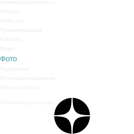
Финансовая отчетность
Новости
СМИ о нас
Программа фонда
Контакты
Видео
Фото
Подопечные
Из поездок по деревням
Письма бабушек
Vk
MAX
Telegram
Rutube