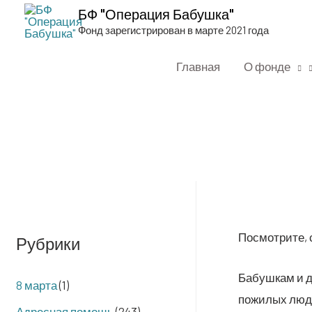
БФ "Операция Бабушка"
Фонд зарегистрирован в марте 2021 года
Главная
О фонде
Посмот­ри­те,
Рубрики
Бабуш­кам и де
8 марта
(1)
пожи­лых людей
Адресная помощь
(243)