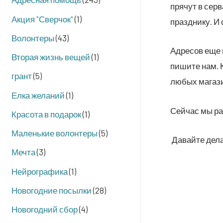
пря­чут в сер­
Акция "Сверчок"
(1)
празд­ни­ку. И
Волонтеры
(43)
Адре­сов еще м
Вторая жизнь вещей
(1)
пиши­те нам. К
грант
(5)
любых мага­зи­
Елка желаний
(1)
Сей­час мы раз
Красота в подарок
(1)
Маленькие волонтеры
(5)
Давай­те дел
Мечта
(3)
Нейрографика
(1)
Новогодние посылки
(28)
Новогодний сбор
(4)