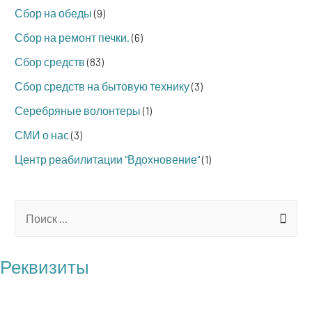
Сбор на обеды
(9)
Сбор на ремонт печки.
(6)
Сбор средств
(83)
Сбор средств на бытовую технику
(3)
Серебряные волонтеры
(1)
СМИ о нас
(3)
Центр реабилитации "Вдохновение"
(1)
S
e
a
Реквизиты
r
БФ "Операция Бабушка"
c
ОГРН: 1217700121100