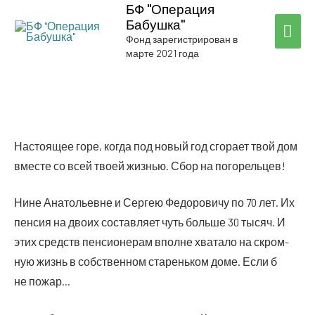
БФ "Операция
Бабушка"
ГЛА
Фонд зарегистрирован в
марте 2021 года
МЕ
Насто­я­щее горе, когда под новый год сго­ра­ет твой дом
вме­сте со всей тво­ей жиз­нью. Сбор на погорельцев!
Нине Ана­то­льевне и Сер­гею Федо­ро­ви­чу по 70 лет. Их
пен­сия на дво­их состав­ля­ет чуть боль­ше 30 тысяч. И
этих средств пен­си­о­не­рам вполне хва­та­ло на скром­
ную жизнь в соб­ствен­ном ста­рень­ком доме. Если б
не пожар…