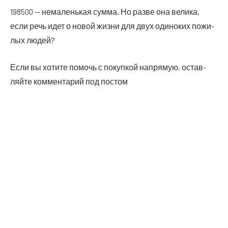
198500 — нема­лень­кая сум­ма. Но раз­ве она вели­ка,
если речь идет о новой жиз­ни для двух оди­но­ких пожи­
лых людей?
Если вы хоти­те помочь с покуп­кой напря­мую, остав­
ляй­те ком­мен­та­рий под постом