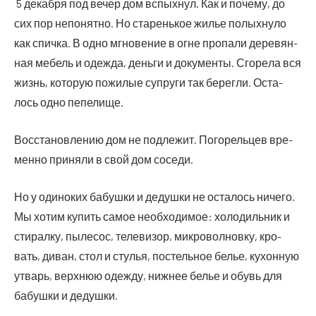
5 декаб­ря под вечер дом вспых­нул. Как и поче­му, до
сих пор непо­нят­но. Но ста­рень­кое жилье полых­ну­ло
как спич­ка. В одно мгно­ве­ние в огне про­па­ли дере­вян­
ная мебель и одеж­да, день­ги и доку­мен­ты. Сго­ре­ла вся
жизнь, кото­рую пожи­лые супру­ги так берег­ли. Оста­
лось одно пепелище.
Вос­ста­нов­ле­нию дом не под­ле­жит. Пого­рель­цев вре­
мен­но при­ня­ли в свой дом соседи.
Но у оди­но­ких бабуш­ки и дедуш­ки не оста­лось ниче­го.
Мы хотим купить самое необ­хо­ди­мое: холо­диль­ник и
сти­рал­ку, пыле­сос, теле­ви­зор, мик­ро­вол­нов­ку, кро­
вать, диван, стол и сту­лья, постель­ное белье, кухон­ную
утварь, верх­нюю одеж­ду, ниж­нее белье и обувь для
бабуш­ки и дедушки.