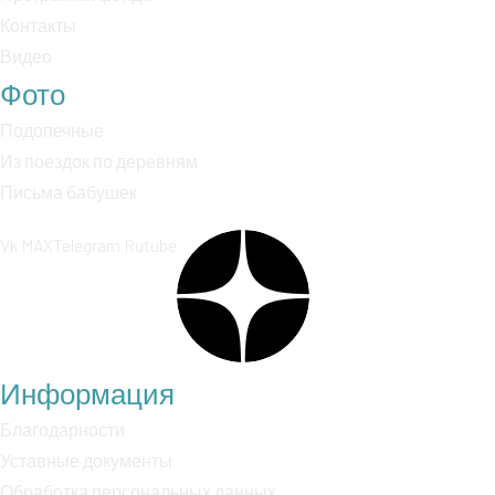
Контакты
Видео
Фото
Подопечные
Из поездок по деревням
Письма бабушек
Vk
MAX
Telegram
Rutube
Информация
Благодарности
Уставные документы
Обработка персональных данных