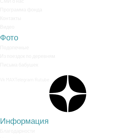
СМИ о нас
Программа фонда
Контакты
Видео
Фото
Подопечные
Из поездок по деревням
Письма бабушек
Vk
MAX
Telegram
Rutube
Информация
Благодарности