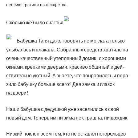
пен­сию тра­ти­ли на лекар­ства.
Сколь­ко же было счастья
Бабуш­ка Таня даже гово­рить не мог­ла, а толь­ко
улы­ба­лась и пла­ка­ла. Собран­ных средств хва­ти­ло на
очень каче­ствен­ный утеп­лен­ный домик: с хоро­ши­ми
окна­ми, креп­ки­ми дверь­ми, кра­си­во обши­тый и дей­
стви­тель­но уют­ный. А зна­е­те, что понра­ви­лось и пора­
зи­ло бабуш­ку боль­ше все­го? Два зам­ка и гла­зок
на двери!
Наши бабуш­ка с дедуш­кой уже засе­ли­лись в свой
новый дом. Теперь им ни зима не страш­на, ни дождик.
Низ­кий поклон всем тем, кто не оста­вил пого­рель­цев