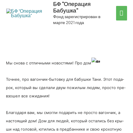
БФ "Операция
Бабушка"
ГЛА
Фонд зарегистрирован в
марте 2021 года
МЕ
Мы сно­ва с отлич­ны­ми ново­стя­ми! Про дом
Точ­нее, про вагон­­чик-быто­в­ку для бабуш­ки Тани. Этот пода­
рок, кото­рый вы сде­ла­ли двум пожи­лым людям, про­сто пре­
взо­шел все ожи­да­ния!
Бла­го­да­ря вам, мы смог­ли пода­рить не про­сто вагон­чик, а
насто­я­щий дом! Дом для людей, кото­рый оста­лись без кры­
ши над голо­вой, юти­лись в пред­бан­ни­ке и свою кро­хот­ную