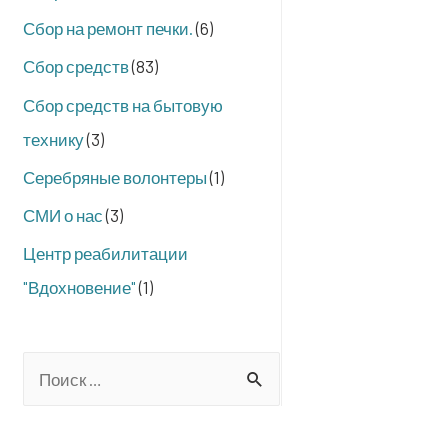
Сбор на ремонт печки.
(6)
Сбор средств
(83)
Сбор средств на бытовую
технику
(3)
Серебряные волонтеры
(1)
СМИ о нас
(3)
Центр реабилитации
"Вдохновение"
(1)
S
e
a