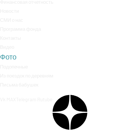
Финансовая отчетность
Новости
СМИ о нас
Программа фонда
Контакты
Видео
Фото
Подопечные
Из поездок по деревням
Письма бабушек
Vk
MAX
Telegram
Rutube