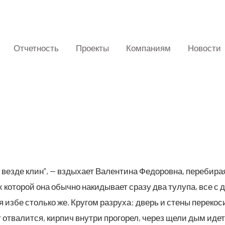
Отчетность
Проекты
Компаниям
Новости
 вез­де клин”, — взды­ха­ет Вален­ти­на Федо­ров­на, пере­би­
 кото­рой она обыч­но наки­ды­ва­ет сра­зу два тулу­па, все с
я избе столь­ко же. Кру­гом раз­ру­ха: дверь и сте­ны пере­ко­
 отва­лит­ся, кир­пич внут­ри про­го­рел, через щели дым идет 