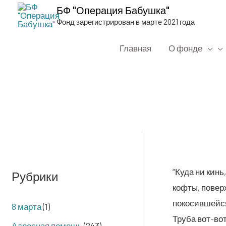
БФ "Операция Бабушка"
Фонд зарегистрирован в марте 2021 года
Главная
О фонде
“Куда ни кинь,
Рубрики
коф­ты, поверх
поко­сив­шей­с
8 марта
(1)
Тру­ба вот-вот
Адресная помощь
(243)