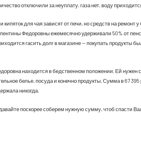
и­че­ство отклю­чи­ли за неупла­ту, газа нет, воду при­хо­дит­с
и кипя­ток для чая зави­сят от печи, но средств на ремонт у б
ен­ти­ны Федо­ров­ны еже­ме­сяч­но удер­жи­ва­ли 50% от пен­си
­хо­дит­ся гасить долг в мага­зине — поку­пать про­дук­ты бы
до­ров­на нахо­дит­ся в бед­ствен­ном поло­же­нии. Ей нужен с
ель­ное белье, посу­да и конеч­но про­дук­ты. Сум­ма в 67 395 
ер­жа­ла никогда.
 давай­те поско­рее собе­рем нуж­ную сум­му, чтоб спа­сти В