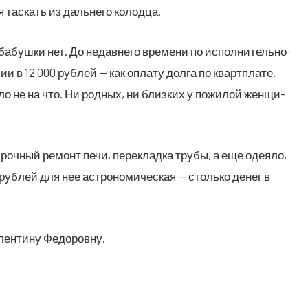
я тас­кать из даль­не­го колодца.
абуш­ки нет. До недав­не­го вре­ме­ни по испол­ни­тель­но­
и в 12 000 руб­лей — как опла­ту дол­га по кварт­пла­те.
ло не на что. Ни род­ных, ни близ­ких у пожи­лой жен­щи­
роч­ный ремонт печи, пере­клад­ка тру­бы, а еще оде­я­ло,
руб­лей для нее аст­ро­но­ми­че­ская — столь­ко денег в
ален­ти­ну Федоровну.