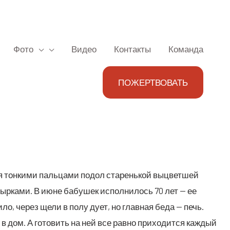
Фото
Видео
Контакты
Команда
ПОЖЕРТВОВАТЬ
рая тон­ки­ми паль­ца­ми подол ста­рень­кой выцвет­шей
 дыр­ка­ми. В июне бабу­шек испол­ни­лось 70 лет — ее
си­ло, через щели в полу дует, но глав­ная беда — печь.
в дом. А гото­вить на ней все рав­но при­хо­дит­ся каж­дый