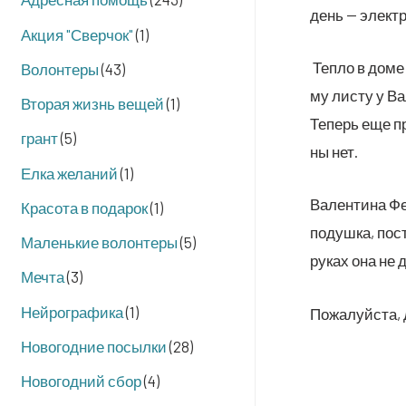
день — элек­тр
Акция "Сверчок"
(1)
Теп­ло в доме 
Волонтеры
(43)
му листу у Вал
Вторая жизнь вещей
(1)
Теперь еще при
грант
(5)
ны нет.
Елка желаний
(1)
Вален­ти­на Фе
Красота в подарок
(1)
подуш­ка, пост
Маленькие волонтеры
(5)
руках она не д
Мечта
(3)
Нейрографика
(1)
Пожа­луй­ста,
Новогодние посылки
(28)
Новогодний сбор
(4)