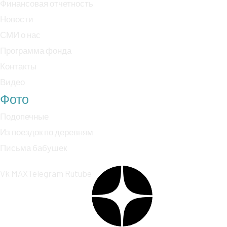
Финансовая отчетность
Новости
СМИ о нас
Программа фонда
Контакты
Видео
Фото
Подопечные
Из поездок по деревням
Письма бабушек
Vk
MAX
Telegram
Rutube