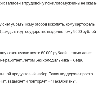
ких запи­сей в тру­до­вой у пожи­ло­го муж­чи­ны не ока­за­
му снег убрать, кому ого­род вско­пать, кому кар­то­фель
 Два­жды в год госу­дар­ство выде­ля­ет ему 5000 руб­лей
 двух окон нуж­но почти 60 000 руб­лей — таких денег
 не рабо­та­ет. Летом без холо­диль­ни­ка — беда.
­шой про­дук­то­вый набор. Такая под­держ­ка про­сто
чит, взды­ха­ет и повто­ря­ет — “Такая жизнь”.