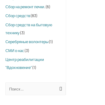
Сбор на ремонт печки.
(6)
Сбор средств
(83)
Сбор средств на бытовую
технику
(3)
Серебряные волонтеры
(1)
СМИ о нас
(3)
Центр реабилитации
"Вдохновение"
(1)
S
e
a