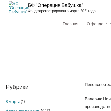
БФ "Операция Бабушка"
Фонд зарегистрирован в марте 2021 года
Главная
О фонде
Пен­си­о­нер е
Рубрики
Вале­рию Ники
8 марта
(1)
про­из­вод­ств
Адресная помощь
(243)