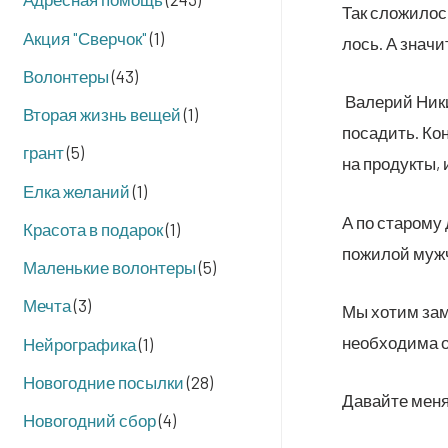
Так сло­жи­лос
Акция "Сверчок"
(1)
лось. А зна­чи
Волонтеры
(43)
Вале­рий Ники­
Вторая жизнь вещей
(1)
поса­дить. Кон
грант
(5)
на про­дук­ты,
Елка желаний
(1)
А по ста­ро­му
Красота в подарок
(1)
пожи­лой муж­ч
Маленькие волонтеры
(5)
Мечта
(3)
Мы хотим заме­
необ­хо­ди­ма 
Нейрографика
(1)
Новогодние посылки
(28)
Давай­те мен
Новогодний сбор
(4)