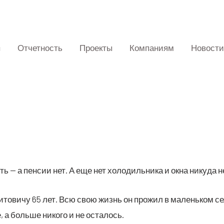
Отчетность
Проекты
Компаниям
Новости
сть — а пен­сии нет. А еще нет холо­диль­ни­ка и окна нику­да 
­то­ви­чу 65 лет. Всю свою жизнь он про­жил в малень­ком с
е, а боль­ше нико­го и не осталось.