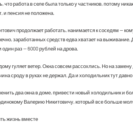
ь, что рабо­та в селе была толь­ко у част­ни­ков, пото­му ника­
т, и пен­сия не положена.
то­вич про­дол­жа­ет рабо­тать, нани­ма­ет­ся к сосе­дям — ко
еч­но, зара­бо­тан­ных средств едва хва­та­ет на выжи­ва­ние.
 и один раз — 6000 руб­лей на дрова.
 дому гуля­ет ветер. Окна совсем рас­сох­лись. Но на заме­ну
и­на сро­ду в руках не дер­жал. Да и холо­диль­ник тут дав­но
нить два окна в доме, при­ве­сти новый холо­диль­ник и боль
оди­но­ко­му Вале­рию Ники­то­ви­чу, кото­рый все боль­ше мол­
ять жизнь вместе