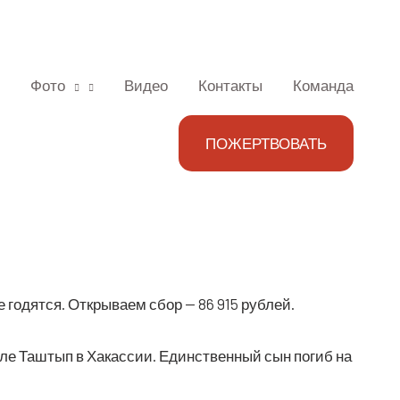
Фото
Видео
Контакты
Команда
ПОЖЕРТВОВАТЬ
не годят­ся. Откры­ва­ем сбор — 86 915 рублей.
еле Таштып в Хакас­сии. Един­ствен­ный сын погиб на