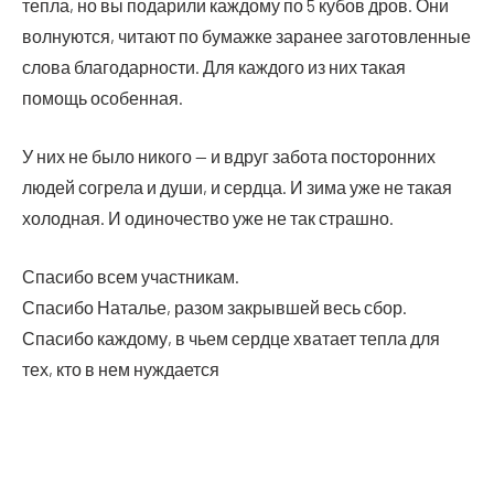
теп­ла, но вы пода­ри­ли каж­до­му по 5 кубов дров. Они
вол­ну­ют­ся, чита­ют по бумаж­ке зара­нее заго­тов­лен­ные
сло­ва бла­го­дар­но­сти. Для каж­до­го из них такая
помощь особенная.
У них не было нико­го — и вдруг забо­та посто­рон­них
людей согре­ла и души, и серд­ца. И зима уже не такая
холод­ная. И оди­но­че­ство уже не так страшно.
Спа­си­бо всем участникам.
Спа­си­бо Ната­лье, разом закрыв­шей весь сбор.
Спа­си­бо каж­до­му, в чьем серд­це хва­та­ет теп­ла для
тех, кто в нем нуждается