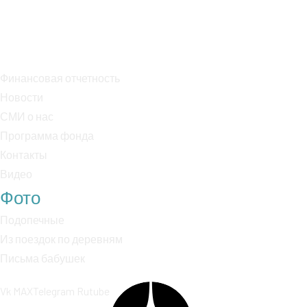
БИК: 044525225
Р/с: 40703810038000018170
К/с: 30101810400000000225
Финансовая отчетность
Новости
СМИ о нас
Программа фонда
Контакты
Видео
Фото
Подопечные
Из поездок по деревням
Письма бабушек
Vk
MAX
Telegram
Rutube