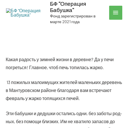
БФ "Операция
Бабушка"
ГЛА
Фонд зарегистрирован в
марте 2021 года
МЕН
️Какая радость у зим­ней жиз­ни в деревне? Да у печи
погреть­ся! Глав­ное, чтоб печь топи­лась жарко.
13 пожи­лых мало­иму­щих жите­лей малень­ких дере­вень
в Ман­ту­ров­ском рай­оне бла­го­да­ря вам встре­ча­ют
фев­раль у жар­ко топя­щих­ся печей.
Эти бабуш­ки и дедуш­ки оста­лись одни, без забо­ты род­
ных, без помо­щи близ­ких. Им не хва­ти­ло запа­сов до