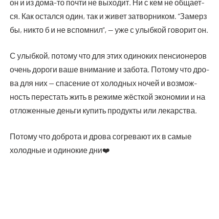
он и из дома-то почти не выхо­дит. Ни с кем не обща­ет­
ся. Как остал­ся один, так и живет затвор­ни­ком. “Замерз
бы, никто б и не вспом­нил”, — уже с улыб­кой гово­рит он.
С улыб­кой, пото­му что для этих оди­но­ких пен­си­о­не­ров
очень доро­ги ваше вни­ма­ние и забо­та. Пото­му что дро­
ва для них — спа­се­ние от холод­ных ночей и воз­мож­
ность пере­стать жить в режи­ме жёст­кой эко­но­мии и на
отло­жен­ные день­ги купить про­дук­ты или лекарства.
Пото­му что доб­ро­та и дро­ва согре­ва­ют их в самые
холод­ные и оди­но­кие дни❤️