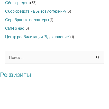
Сбор средств
(83)
Сбор средств на бытовую технику
(3)
Серебряные волонтеры
(1)
СМИ о нас
(3)
Центр реабилитации "Вдохновение"
(1)
S
e
a
Реквизиты
r
БФ "Операция Бабушка"
c
ОГРН: 1217700121100
h
ИНН: 7727461818
f
КПП: 772701001
o