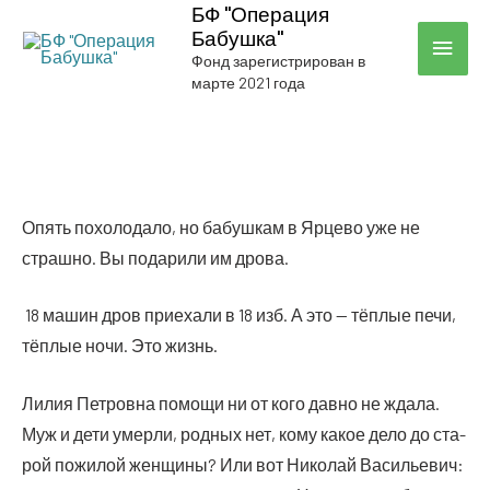
БФ "Операция
Бабушка"
ГЛА
Фонд зарегистрирован в
марте 2021 года
МЕН
Опять похо­ло­да­ло, но бабуш­кам в Ярце­во уже не
страш­но. Вы пода­ри­ли им дрова.
18 машин дров при­е­ха­ли в 18 изб. А это — тёп­лые печи,
тёп­лые ночи. Это жизнь.
Лилия Пет­ров­на помо­щи ни от кого дав­но не жда­ла.
Муж и дети умер­ли, род­ных нет, кому какое дело до ста­
рой пожи­лой жен­щи­ны? Или вот Нико­лай Васи­лье­вич: