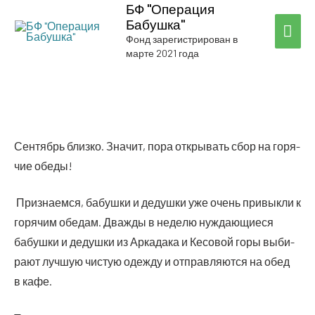
БФ "Операция
Бабушка"
ГЛА
Фонд зарегистрирован в
марте 2021 года
МЕ
Сен­тябрь близ­ко. Зна­чит, пора откры­вать сбор на горя­
чие обеды!
При­зна­ем­ся, бабуш­ки и дедуш­ки уже очень при­вык­ли к
горя­чим обе­дам. Два­жды в неде­лю нуж­да­ю­щи­е­ся
бабуш­ки и дедуш­ки из Арка­да­ка и Кесо­вой горы выби­
ра­ют луч­шую чистую одеж­ду и отправ­ля­ют­ся на обед
в кафе.