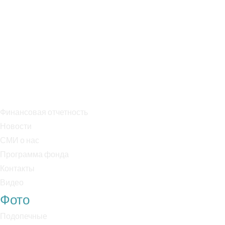
Эл. почта: info@specopbabushka.ru
Тел. +7 909 995 75 05
Банк: ПАО Сбербанк
БИК: 044525225
Р/с: 40703810038000018170
К/с: 30101810400000000225
Финансовая отчетность
Новости
СМИ о нас
Программа фонда
Контакты
Видео
Фото
Подопечные