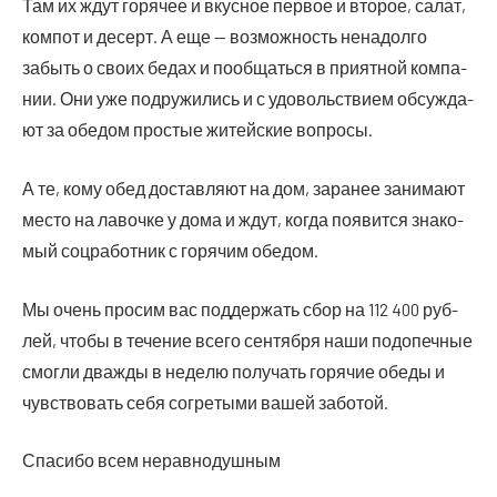
Там их ждут горя­чее и вкус­ное пер­вое и вто­рое, салат,
ком­пот и десерт. А еще — воз­мож­ность нена­дол­го
забыть о сво­их бедах и пооб­щать­ся в при­ят­ной ком­па­
нии. Они уже подру­жи­лись и с удо­воль­стви­ем обсуж­да­
ют за обе­дом про­стые житей­ские вопросы.
А те, кому обед достав­ля­ют на дом, зара­нее зани­ма­ют
место на лавоч­ке у дома и ждут, когда появит­ся зна­ко­
мый соц­ра­бот­ник с горя­чим обедом.
Мы очень про­сим вас под­дер­жать сбор на 112 400 руб­
лей, что­бы в тече­ние все­го сен­тяб­ря наши под­опеч­ные
смог­ли два­жды в неде­лю полу­чать горя­чие обе­ды и
чув­ство­вать себя согре­ты­ми вашей заботой.
Спа­си­бо всем неравнодушным