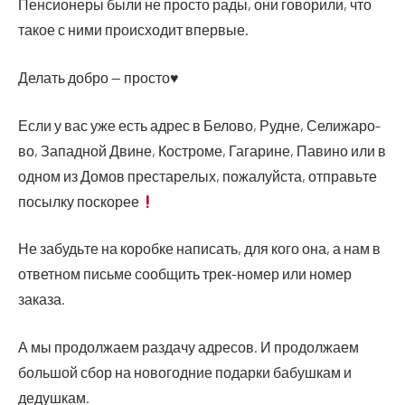
Пен­си­о­не­ры были не про­сто рады, они гово­ри­ли, что
такое с ними про­ис­хо­дит впервые.
Делать доб­ро — просто♥
Если у вас уже есть адрес в Бело­во, Рудне, Сели­жа­ро­
во, Запад­ной Двине, Костро­ме, Гага­рине, Пави­но или в
одном из Домов пре­ста­ре­лых, пожа­луй­ста, отправь­те
посыл­ку поскорее
Не забудь­те на короб­ке напи­сать, для кого она, а нам в
ответ­ном пись­ме сооб­щить трек-номер или номер
заказа.
А мы про­дол­жа­ем раз­да­чу адре­сов. И про­дол­жа­ем
боль­шой сбор на ново­год­ние подар­ки бабуш­кам и
дедушкам.