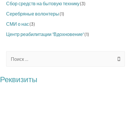
Сбор средств на бытовую технику
(3)
Серебряные волонтеры
(1)
СМИ о нас
(3)
Центр реабилитации "Вдохновение"
(1)
S
e
a
Реквизиты
r
БФ "Операция Бабушка"
c
ОГРН: 1217700121100
h
ИНН: 7727461818
f
КПП: 772701001
o
Юр. адрес: 117209 г. Москва, пр-т Нахимовский, д.27, корп.1,
r
кв.116