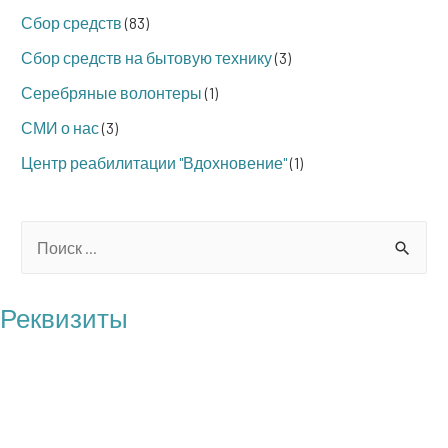
Сбор средств
(83)
Сбор средств на бытовую технику
(3)
Серебряные волонтеры
(1)
СМИ о нас
(3)
Центр реабилитации "Вдохновение"
(1)
S
e
a
Реквизиты
r
БФ "Операция Бабушка"
c
ОГРН: 1217700121100
h
ИНН: 7727461818
f
КПП: 772701001