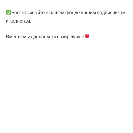
Рас­ска­зы­вай­те о нашем фон­де вашим под­пис­чи­кам
и коллегам.
Вме­сте мы сде­ла­ем этот мир лучше