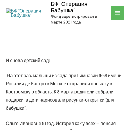
БФ "Операция
Бабушка"
ГЛА
Фонд зарегистрирован в
марте 2021 года
МЕН
И сно­ва дет­ский сад!
На этот раз, малы­ши из сада при Гим­на­зии 1558 име­ни
Роса­лии де Каст­ро в Москве отпра­ви­ли посыл­ку в
Костром­скую область. К 8 мар­та роди­те­ли собра­ли
подар­ки, а дети нари­со­ва­ли рисун­ки-открыт­ки “для
бабушки”.
Оль­ге Ива­новне 81 год. Исто­рия как у всех — пен­сия