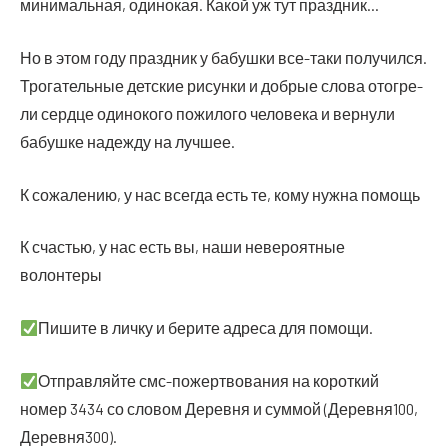
мини­маль­ная, оди­но­кая. Какой уж тут праздник…
Но в этом году празд­ник у бабуш­ки все-таки полу­чил­ся.
Тро­га­тель­ные дет­ские рисун­ки и доб­рые сло­ва ото­гре­
ли серд­це оди­но­ко­го пожи­ло­го чело­ве­ка и вер­ну­ли
бабуш­ке надеж­ду на лучшее.
К сожа­ле­нию, у нас все­гда есть те, кому нуж­на помощь
К сча­стью, у нас есть вы, наши неве­ро­ят­ные
волонтеры
Пиши­те в лич­ку и бери­те адре­са для помощи.
Отправ­ляй­те смс-пожерт­во­ва­ния на корот­кий
номер 3434 со сло­вом Дерев­ня и сум­мой (Деревня100,
Деревня300).