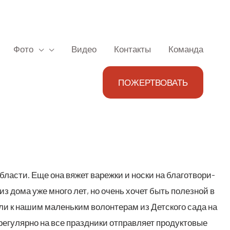
Фото
Видео
Контакты
Команда
ПОЖЕРТВОВАТЬ
а­сти. Еще она вяжет вареж­ки и нос­ки на бла­го­тво­ри­
 из дома уже мно­го лет, но очень хочет быть полез­ной в
­ли к нашим малень­ким волон­те­рам из Дет­ско­го сада на
егу­ляр­но на все празд­ни­ки отправ­ля­ет про­дук­то­вые