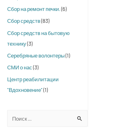
Сбор на ремонт печки.
(6)
Сбор средств
(83)
Сбор средств на бытовую
технику
(3)
Серебряные волонтеры
(1)
СМИ о нас
(3)
Центр реабилитации
"Вдохновение"
(1)
S
e
a