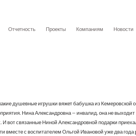
Отчетность
Проекты
Компаниям
Новости
какие душев­ные игруш­ки вяжет бабуш­ка из Кеме­ров­ской обл
при­я­тия. Нина Алек­сан­дров­на — инва­лид, она не выхо­дит
 И вот свя­зан­ные Ниной Алек­сан­дров­ной подар­ки при­е­ха
ти вме­сте с вос­пи­та­те­лем Оль­гой Ива­но­вой уже два года р