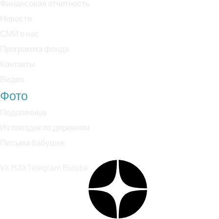
Финансовая отчетность
Новости
СМИ о нас
Программа фонда
Контакты
Видео
Фото
Подопечные
Из поездок по деревням
Письма бабушек
Vk
MAX
Telegram
Rutube