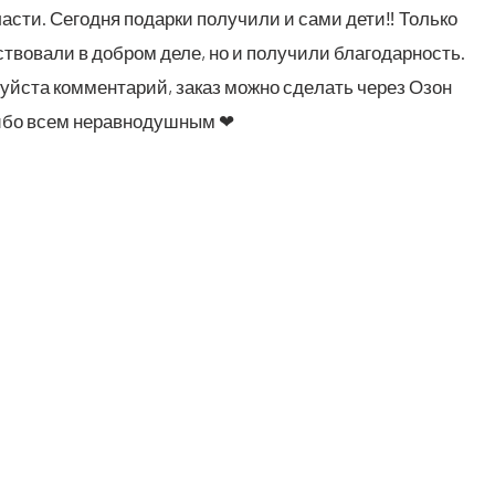
а­сти. Сего­дня подар­ки полу­чи­ли и сами дети‼ Толь­ко
­во­ва­ли в доб­ром деле, но и полу­чи­ли бла­го­дар­ность.
уй­ста ком­мен­та­рий, заказ мож­но сде­лать через Озон
а­си­бо всем неравнодушным ❤