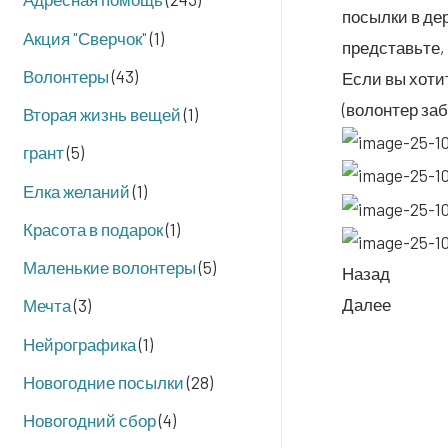
посыл­ки в дер
Акция "Сверчок"
(1)
пред­ставь­те,
Волонтеры
(43)
Если вы хоти­т
(волон­тер за
Вторая жизнь вещей
(1)
грант
(5)
Елка желаний
(1)
Красота в подарок
(1)
Маленькие волонтеры
(5)
Назад
Далее
Мечта
(3)
Нейрографика
(1)
Новогодние посылки
(28)
Новогодний сбор
(4)