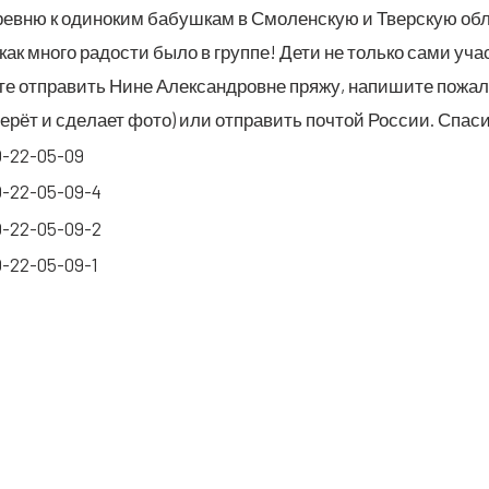
ев­ню к оди­но­ким бабуш­кам в Смо­лен­скую и Твер­скую обл
 как мно­го радо­сти было в груп­пе! Дети не толь­ко сами участ
е отпра­вить Нине Алек­сан­дровне пря­жу, напи­ши­те пожа­л
бе­рёт и сде­ла­ет фото) или отпра­вить поч­той Рос­сии. Сп