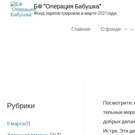
БФ "Операция Бабушка"
Фонд зарегистрирован в марте 2021 года
Главная
О фонде
Посмот­ри­те, 
Рубрики
тель­ные меро­
доб­рых делах.
8 марта
(1)
Ист­ре. Эти де
Адресная помощь
(243)