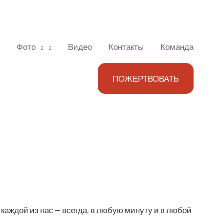
Фото
Видео
Контакты
Команда
ПОЖЕРТВОВАТЬ
 каж­дой из нас — все­гда, в любую мину­ту и в любой