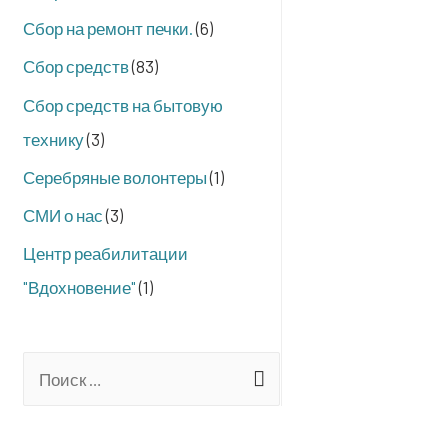
Сбор на ремонт печки.
(6)
Сбор средств
(83)
Сбор средств на бытовую
технику
(3)
Серебряные волонтеры
(1)
СМИ о нас
(3)
Центр реабилитации
"Вдохновение"
(1)
S
e
a