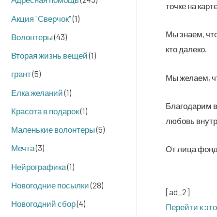
точ­ке на карте
Акция "Сверчок"
(1)
Мы зна­ем, что
Волонтеры
(43)
кто далеко.
Вторая жизнь вещей
(1)
грант
(5)
Мы жела­ем, ч
Елка желаний
(1)
Бла­го­да­рим 
Красота в подарок
(1)
любовь внутр
Маленькие волонтеры
(5)
Мечта
(3)
От лица фон­д
Нейрографика
(1)
Новогодние посылки
(28)
[ad_2]
Новогодний сбор
(4)
Перей­ти к эт