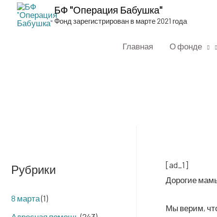
БФ "Операция Бабушка"
Фонд зарегистрирован в марте 2021 года
Главная
О фонде
[ad_1]
Рубрики
Доро­гие мамы,
8 марта
(1)
Мы верим, что
Адресная помощь
(243)