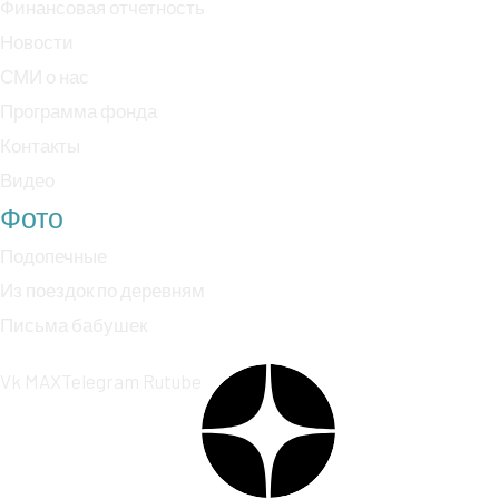
Финансовая отчетность
Новости
СМИ о нас
Программа фонда
Контакты
Видео
Фото
Подопечные
Из поездок по деревням
Письма бабушек
Vk
MAX
Telegram
Rutube