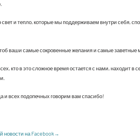
.
 свет и теп­ло, кото­рые мы под­дер­жи­ва­ем внут­ри себя, сп
тоб ваши самые сокро­вен­ные жела­ния и самые завет­ные
всех, кто в это слож­ное вре­мя оста­ет­ся с нами, нахо­дит в 
и.
а и всех под­опеч­ных гово­рим вам спасибо!
ой ново­сти на Facebook→