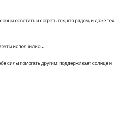
о­соб­ны осве­тить и согреть тех, кто рядом, и даже тех,
 меч­ты исполнились.
себе силы помо­гать дру­гим, под­дер­жи­ва­ет солн­це и