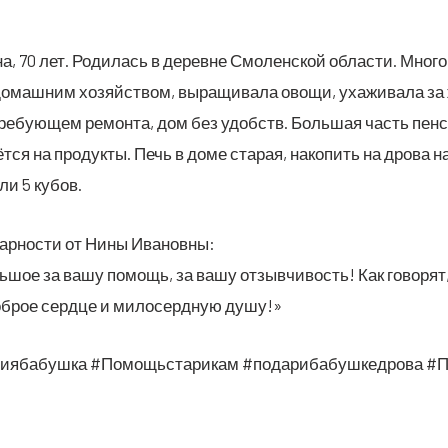
а, 70 лет. Роди­лась в деревне Смо­лен­ской обла­сти. Мно­го
омаш­ним хозяй­ством, выра­щи­ва­ла ово­щи, уха­жи­ва­ла за 
е­бу­ю­щем ремон­та, дом без удобств. Боль­шая часть пен­си
ёт­ся на про­дук­ты. Печь в доме ста­рая, нако­пить на дро­ва
­ли 5 кубов.
­дар­но­сти от Нины Ивановны:
ль­шое за вашу помощь, за вашу отзыв­чи­вость! Как гово­рят
доб­рое серд­це и мило­серд­ную душу!»
ци­я­ба­буш­ка #Помо­щь­ста­ри­кам #пода­ри­ба­буш­кед­ро­ва #