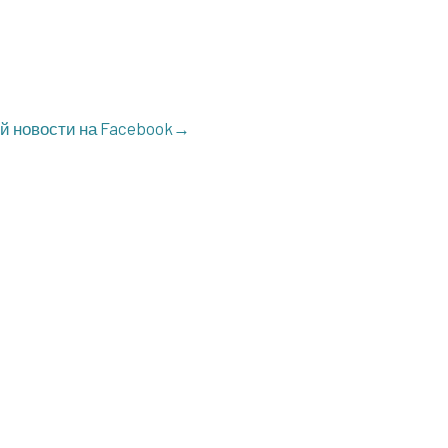
ой ново­сти на Facebook→
 кв.116