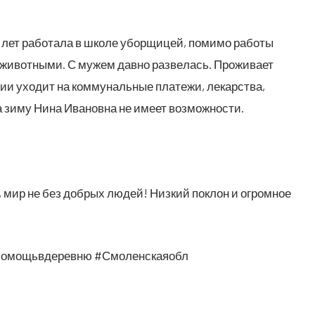
 лет рабо­та­ла в шко­ле убор­щи­цей, поми­мо рабо­ты
живот­ны­ми. С мужем дав­но раз­ве­лась. Про­жи­ва­ет
и ухо­дит на ком­му­наль­ные пла­те­жи, лекар­ства,
 на зиму Нина Ива­нов­на не име­ет возможности.
, мир не без доб­рых людей! Низ­кий поклон и огром­ное
Помо­щь­в­де­рев­ню #Смо­лен­ска­яобл