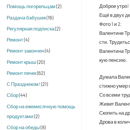
Доб­рое утро!
Помощь погорельцам
(2)
Ещё в двух де
Раздача бабушек
(16)
Фото 1 и 2.
Регулярная подписка
(2)
Вален­тине Тро
Ремонт
(4)
сти. Тру­дить­
Ремонт закончен
(4)
Вален­ти­на Тр
кую пенсию.
Ремонт крыш
(20)
Ремонт печек
(62)
Дума­ла Вален­
С Праздником!
(21)
стиж­но умер 
Со все­ми труд
Сбор
(44)
Живет Вален­ти
Сбор на ежемесячную помощь
Ско­пить на д
продуктами
(2)
Дро­ва в коли­
Сбор на обеды
(9)