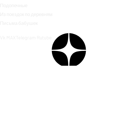
Подопечные
Из поездок по деревням
Письма бабушек
Vk
MAX
Telegram
Rutube
Информация
Благодарности
Уставные документы
Обработка персональных данных
Политика конфиденциальности
Пролистать