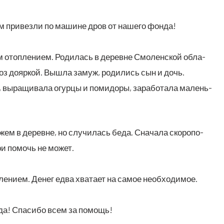
м при­вез­ли по машине дров от наше­го фонда!
м отоп­ле­ни­ем. Роди­лась в деревне Смо­лен­ской обла­
л­хоз дояр­кой. Вышла замуж, роди­лись сын и дочь.
е, выра­щи­ва­ла огур­цы и поми­до­ры, зара­бо­та­ла малень­
жем в деревне, но слу­чи­лась беда. Сна­ча­ла ско­ро­по­
­ри помочь не может.
е­ни­ем. Денег едва хва­та­ет на самое необ­хо­ди­мое.
рада! Спа­си­бо всем за помощь!