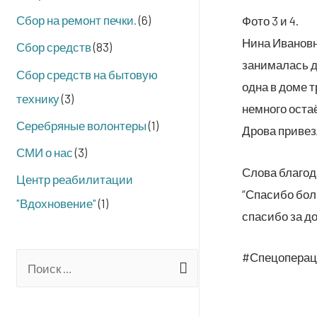
Сбор на ремонт печки.
(6)
Фото 3 и 4.
Нина Ива­нов­н
Сбор средств
(83)
зани­ма­лась д
Сбор средств на бытовую
одна в доме тр
технику
(3)
немно­го оста­
Серебряные волонтеры
(1)
Дро­ва при­вез
СМИ о нас
(3)
Сло­ва бла­го
Центр реабилитации
“Спа­си­бо бо
"Вдохновение"
(1)
спа­си­бо за 
#Спе­цо­пе­ра­
S
e
a