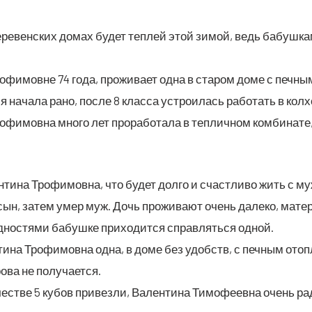
ре­вен­ских домах будет теп­лей этой зимой, ведь бабуш­ка
­фи­мовне 74 года, про­жи­ва­ет одна в ста­ром доме с печ­ны
ся нача­ла рано, после 8 клас­са устро­и­лась рабо­тать в ко
о­фи­мов­на мно­го лет про­ра­бо­та­ла в теп­лич­ном ком­би­на­т
ти­на Тро­фи­мов­на, что будет дол­го и счаст­ли­во жить с му
сын, затем умер муж. Дочь про­жи­ва­ют очень дале­ко, мате
­но­стя­ми бабуш­ке при­хо­дит­ся справ­лять­ся одной.
­на Тро­фи­мов­на одна, в доме без удобств, с печ­ным отоп­л
ро­ва не получается.
че­стве 5 кубов при­вез­ли, Вален­ти­на Тимо­фе­ев­на очень 