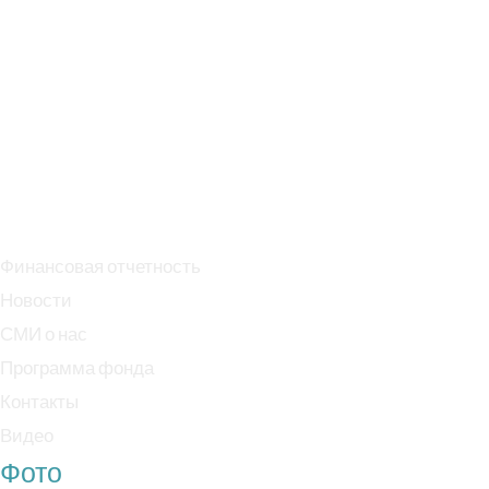
Эл. почта: info@specopbabushka.ru
Тел. +7 909 995 75 05
Банк: ПАО Сбербанк
БИК: 044525225
Р/с: 40703810038000018170
К/с: 30101810400000000225
Финансовая отчетность
Новости
СМИ о нас
Программа фонда
Контакты
Видео
Фото