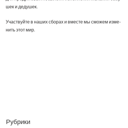
шек и дедушек.
Участ­вуй­те в наших сбо­рах и вме­сте мы смо­жем изме­
нить этот мир.
Рубрики