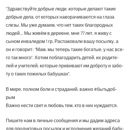
“Здрав­ствуй­те доб­рые люди, кото­рые дела­ют такие
доб­рые дела, от кото­рых наво­ра­чи­ва­ют­ся на гла­за
сле­зы. Мы уже дума­ем, что нет таких бла­го­род­ных
людей… Мы живём в деревне, мне 77 лет, я живу с
сыном инва­ли­дом 1 гр. Рас­па­ко­ва­ли вашу посыл­ку, а
он и гово­рит: “Мам, мы теперь такие бога­тые, у нас все­
го так мно­го”. Хотим побла­го­да­рить детей, их роди­те­
лей и учи­те­лей, кото­рые при­ви­ва­ют им доб­ро­ту и забо­
ту о таких пожи­лых бабушках”.
В мире, пол­ном боли и стра­да­ний, важ­но #быть­доб­
рым
Важ­но нести свет и любовь тем, кто в них нуждается.
Пиши­те нам в лич­ные сооб­ще­ния и мы дадим адре­са
для про­дук­то­вых посы­лок и испол­не­ния жела­ний бабу­