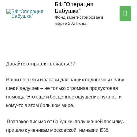
БФ "Операция
Бабушка"
ГЛА
Фонд зарегистрирован в
марте 2021 года
МЕ
Давай­те отправ­лять счастье!?
Ваши посыл­ки и зака­зы для наших под­опеч­ных бабу­
шек и деду­шек — не толь­ко огром­ная про­дук­то­вая
помощь. Это еще и бес­цен­ное ощу­ще­ние нуж­но­сти
кому-то в этом боль­шом мире.
Вот такое пись­мо от бабуш­ки, полу­чив­шей посыл­ку,
при­шло к уче­ни­кам мос­ков­ской гим­на­зии 1558.