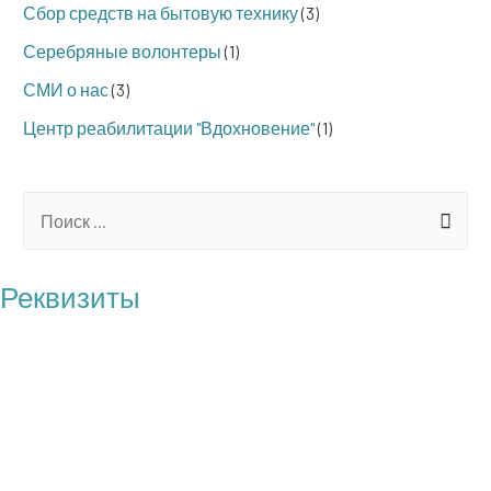
Сбор средств на бытовую технику
(3)
Серебряные волонтеры
(1)
СМИ о нас
(3)
Центр реабилитации "Вдохновение"
(1)
S
e
a
Реквизиты
r
БФ "Операция Бабушка"
c
ОГРН: 1217700121100
h
ИНН: 7727461818
f
КПП: 772701001
o
Юр. адрес: 117209 г. Москва, пр-т Нахимовский, д.27, корп.1,
r
кв.116