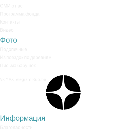
СМИ о нас
Программа фонда
Контакты
Видео
Фото
Подопечные
Из поездок по деревням
Письма бабушек
Vk
MAX
Telegram
Rutube
Информация
Благодарности