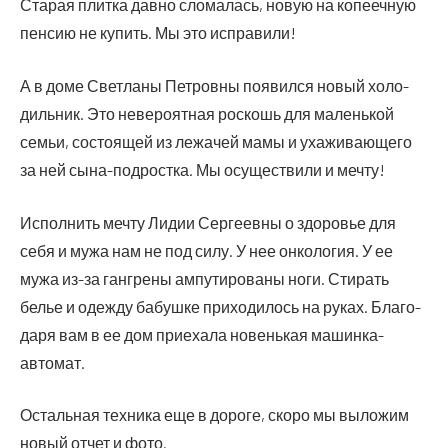
Ста­рая плит­ка дав­но сло­ма­лась, новую на копе­еч­ную
пен­сию не купить. Мы это исправили!
А в доме Свет­ла­ны Пет­ров­ны появил­ся новый холо­
диль­ник. Это неве­ро­ят­ная рос­кошь для малень­кой
семьи, состо­я­щей из лежа­чей мамы и уха­жи­ва­ю­ще­го
за ней сына-под­рост­ка. Мы осу­ще­стви­ли и мечту!
Испол­нить меч­ту Лидии Сер­ге­ев­ны о здо­ро­вье для
себя и мужа нам не под силу. У нее онко­ло­гия. У ее
мужа из-за ган­гре­ны ампу­ти­ро­ва­ны ноги. Сти­рать
белье и одеж­ду бабуш­ке при­хо­ди­лось на руках. Бла­го­
да­ря вам в ее дом при­е­ха­ла новень­кая машинка-
автомат.
Осталь­ная тех­ни­ка еще в доро­ге, ско­ро мы выло­жим
новый отчет и фото.