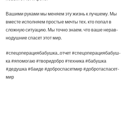
Ваши­ми рука­ми мы меня­ем эту жизнь к луч­ше­му. Мы
вме­сте испол­ня­ем про­стые меч­ты тех, кто попал в
слож­ную ситу­а­цию. Мы точ­но зна­ем, что ваше нерав­
но­душ­ние спа­сет этот мир.
#спецоперациябабушка_отчет #спе­цо­пе­ра­ци­я­ба­буш­
ка #япо­мо­гаю #тво­ри­доб­ро #тех­ни­ка #бабуш­ка
#дедуш­ка #баи­де #доб­ро­спа­сет­мир #доб­ро­тас­па­сет­
мир