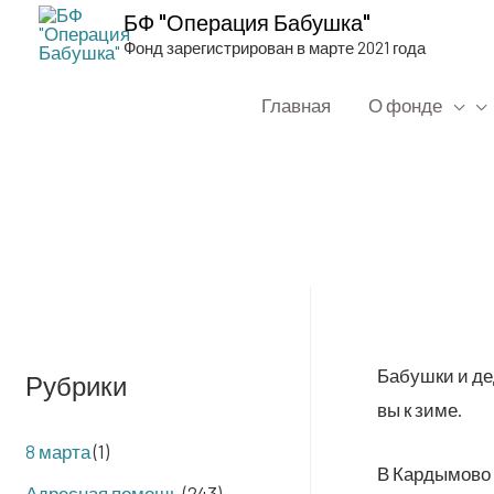
БФ "Операция Бабушка"
Фонд зарегистрирован в марте 2021 года
Главная
О фонде
Бабуш­ки и дед
Рубрики
вы к зиме.
8 марта
(1)
В Кар­ды­мо­во
Адресная помощь
(243)