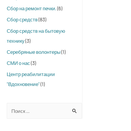
Сбор на ремонт печки.
(6)
Сбор средств
(83)
Сбор средств на бытовую
технику
(3)
Серебряные волонтеры
(1)
СМИ о нас
(3)
Центр реабилитации
"Вдохновение"
(1)
S
e
a