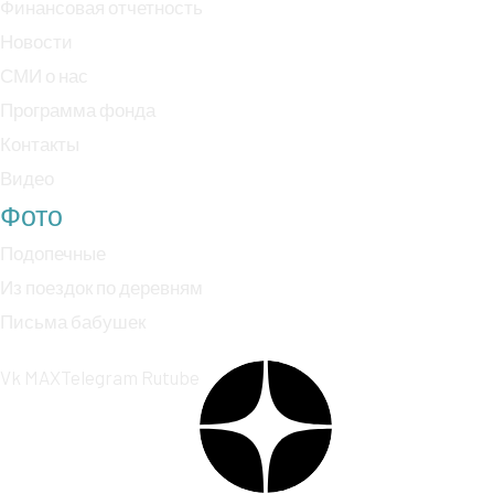
Финансовая отчетность
Новости
СМИ о нас
Программа фонда
Контакты
Видео
Фото
Подопечные
Из поездок по деревням
Письма бабушек
Vk
MAX
Telegram
Rutube