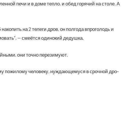
н­ной печи и в доме теп­ло, и обед горя­чий на сто­ле. А
ако­пить на 2 теле­ги дров, он пол­го­да впро­го­лодь и
мо­вать”, — сме­ёт­ся оди­но­кий дедушка.
ой­ны­ми, они точ­но перезимуют.
у пожи­ло­му чело­ве­ку, нуж­да­ю­ще­му­ся в сроч­ной дро­