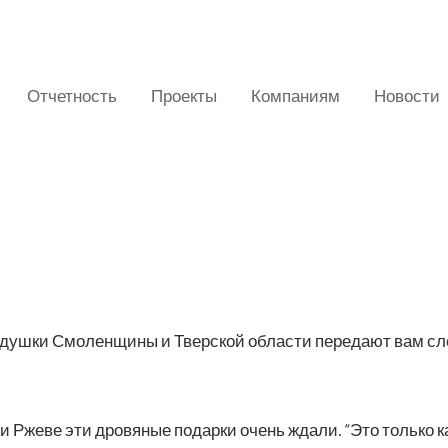
Отчетность
Проекты
Компаниям
Новости
уш­ки Смо­лен­щи­ны и Твер­ской обла­сти пере­да­ют вам сло­ва
 и Рже­ве эти дро­вя­ные подар­ки очень жда­ли. “Это толь­ко 