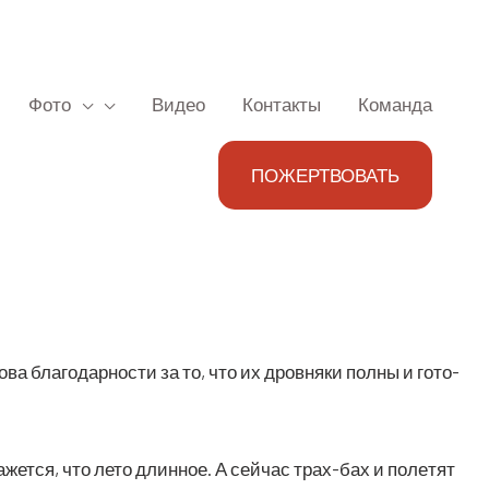
Фото
Видео
Контакты
Команда
ПОЖЕРТВОВАТЬ
 бла­го­дар­но­сти за то, что их дров­ня­ки пол­ны и гото­
кажет­ся, что лето длин­ное. А сей­час трах-бах и поле­тят