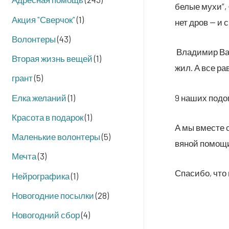
белые мухи”, —
Акция "Сверчок"
(1)
нет дров — и 
Волонтеры
(43)
Вла­ди­мир Вас
Вторая жизнь вещей
(1)
жил. А все рав
грант
(5)
Елка желаний
(1)
9 наших под­оп
Красота в подарок
(1)
А мы вме­сте с
Маленькие волонтеры
(5)
вя­ной помощ
Мечта
(3)
Спа­си­бо, что
Нейрографика
(1)
Новогодние посылки
(28)
Новогодний сбор
(4)