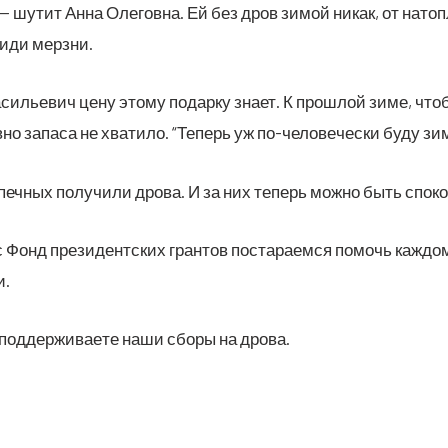
 шутит Анна Оле­гов­на. Ей без дров зимой никак, от натоп­ле
сиди мерзни.
и­лье­вич цену это­му подар­ку зна­ет. К про­шлой зиме, чтоб н
­но запа­са не хва­ти­ло. “Теперь уж по-чело­ве­че­ски буду зи
еч­ных полу­чи­ли дро­ва. И за них теперь мож­но быть спо­к
 Фонд пре­зи­дент­ских гран­тов поста­ра­ем­ся помочь каж­до­м
и.
 под­дер­жи­ва­е­те наши сбо­ры на дрова.