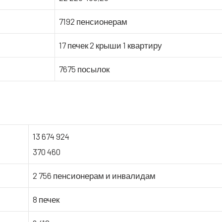
7192 пен­си­о­не­рам
17 печек 2 кры­ши 1 квартиру
7675 посы­лок
13 674 924
370 460
2 756 пен­си­о­не­рам и инвалидам
8 печек