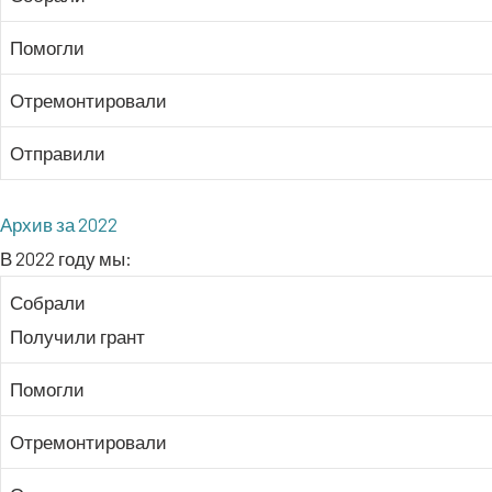
Помог­ли
Отре­мон­ти­ро­ва­ли
Отпра­ви­ли
Архив за 2022
В 2022 году мы:
Собра­ли
Полу­чи­ли грант
Помог­ли
Отре­мон­ти­ро­ва­ли