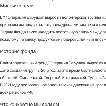
Мис­сия и цели
БФ “Опе­ра­ция Бабуш­ка” вырос из волон­тер­ской груп­пы и 
при­во­зим им про­дук­ты, поку­па­ем дро­ва, чиним печи и кол
Зада­ча Фон­да так­же нала­дить посто­ян­ную связь меж­ду од
пожи­ло­му чело­ве­ку про­дук­то­вый пода­рок с лич­ным пис
Исто­рия фонда
Бла­го­тво­ри­тель­ный фонд “Опе­ра­ция Бабуш­ка” вырос из 
Дата созда­ния груп­пы 2015 год, за это вре­мя был нара­бо­т
обла­стей: Смо­лен­ской, Твер­ской, Костром­ской, Туль­ско
В 2021 году доб­ро­воль­ное волон­тер­ское дви­же­ние вырос­
всех реги­о­нов РФ.
Что кон­крет­но мы делаем