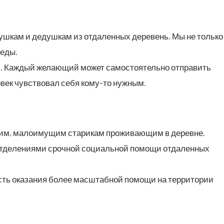
буш­кам и дедуш­кам из отда­лен­ных дере­вень. Мы не толь­ко
е­ды.
в. Каж­дый жела­ю­щий может само­сто­я­тель­но отпра­вить
о­век чув­ство­вал себя кому-то нужным.
им, мало­иму­щим ста­ри­кам про­жи­ва­ю­щим в деревне.
тде­ле­ни­я­ми сроч­ной соци­аль­ной помо­щи отда­лен­ных
ость ока­за­ния более мас­штаб­ной помо­щи на тер­ри­то­рии