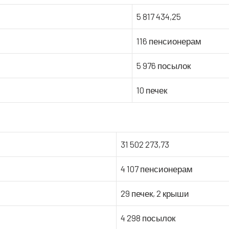
5 817 434,25
116 пенсионерам
5 976 посылок
10 печек
31 502 273,73
4 107 пенсионерам
29 печек, 2 крыши
4 298 посылок