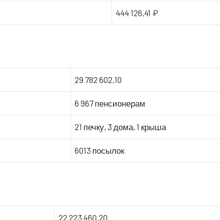
444 126,41 ₽
29 782 602,10
6 967 пенсионерам
21 печ­ку, 3 дома, 1 крыша
6013 посы­лок
22 223 460,20