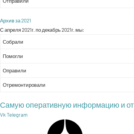
Отпра­ви­ли
Архив за 2021
С апре­ля 2021г. по декабрь 2021г. мы:
Собра­ли
Помог­ли
Опра­ви­ли
Отре­мон­ти­ро­ва­ли
Самую оперативную информацию и отче
Vk
Telegram