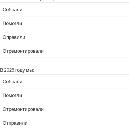
Собра­ли
Помог­ли
Опра­ви­ли
Отре­мон­ти­ро­ва­ли
В 2025 году мы:
Собра­ли
Помог­ли
Отре­мон­ти­ро­ва­ли
Отпра­ви­ли