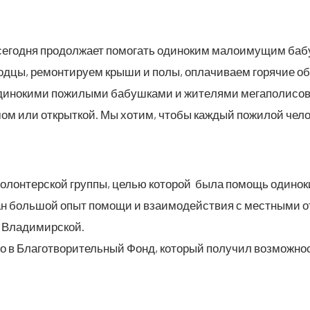
сего­дня про­дол­жа­ет помо­гать оди­но­ким мало­иму­щим ба
од­цы, ремон­ти­ру­ем кры­ши и полы, опла­чи­ва­ем горя­чие об
и­но­ки­ми пожи­лы­ми бабуш­ка­ми и жите­ля­ми мега­по­ли­со
ь­мом или открыт­кой. Мы хотим, что­бы каж­дый пожи­лой чел
волон­тер­ской груп­пы, целью кото­рой была помощь оди­но­к
ан боль­шой опыт помо­щи и вза­и­мо­дей­ствия с мест­ны­ми о
й, Владимирской.
ло в Бла­го­тво­ри­тель­ный Фонд, кото­рый полу­чил воз­мож­н