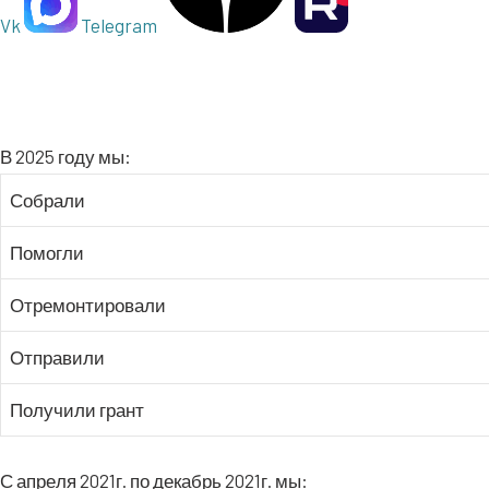
Vk
Telegram
В 2025 году мы:
Собра­ли
Помог­ли
Отре­мон­ти­ро­ва­ли
Отпра­ви­ли
Полу­чи­ли грант
С апре­ля 2021г. по декабрь 2021г. мы: