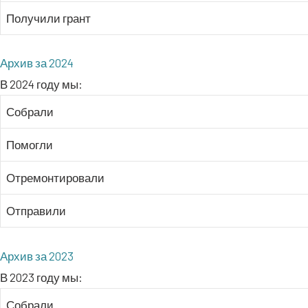
Полу­чи­ли грант
Архив за 2024
В 2024 году мы:
Собра­ли
Помог­ли
Отре­мон­ти­ро­ва­ли
Отпра­ви­ли
Архив за 2023
В 2023 году мы:
Собра­ли