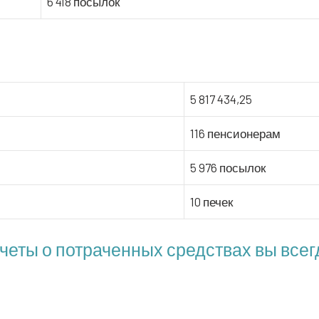
6 418 посылок
5 817 434,25
116 пенсионерам
5 976 посылок
10 печек
ты о потраченных средствах вы всегд