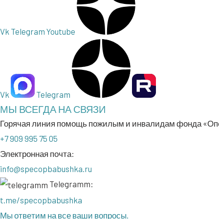
Vk
Telegram
Youtube
Vk
Telegram
МЫ ВСЕГДА НА СВЯЗИ
Горя­чая линия помощь пожи­лым и инва­ли­дам фон­да «Опе
+7 909 995 75 05
Элек­трон­ная поч­та:
info@specopbabushka.ru
Telegramm:
t.me/specopbabushka
Мы отве­тим на все ваши вопросы.