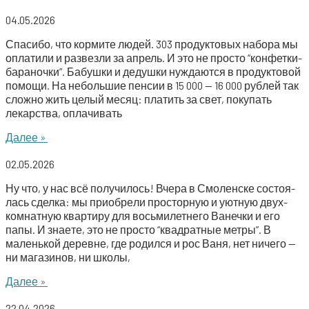
04.05.2026
Спа­си­бо, что кор­ми­те людей. 303 про­дук­то­вых набо­ра мы
опла­ти­ли и раз­вез­ли за апрель. И это не про­сто “кон­­­фет­ки-
бара­­­ноч­ки”. Бабуш­ки и дедуш­ки нуж­да­ют­ся в про­дук­то­вой
помо­щи. На неболь­шие пен­сии в 15 000 — 16 000 руб­лей так
слож­но жить целый месяц: пла­тить за свет, поку­пать
лекар­ства, оплачивать
Далее »
02.05.2026
Ну что, у нас всё полу­чи­лось! Вче­ра в Смо­лен­ске состо­я­
лась сдел­ка: мы при­об­ре­ли про­стор­ную и уют­ную двух­
ком­нат­ную квар­ти­ру для вось­ми­лет­не­го Ванеч­ки и его
папы. И зна­е­те, это не про­сто “квад­рат­ные мет­ры”. В
малень­кой деревне, где родил­ся и рос Ваня, нет ниче­го —
ни мага­зи­нов, ни школы,
Далее »
22.04.2026