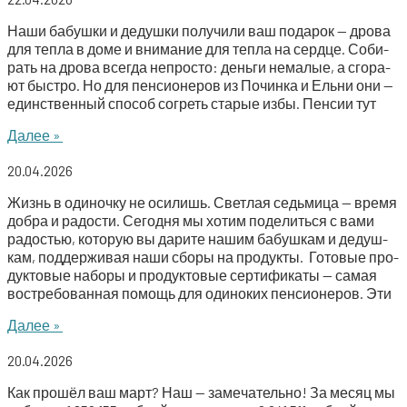
Наши бабуш­ки и дедуш­ки полу­чи­ли ваш пода­рок — дро­ва
для теп­ла в доме и вни­ма­ние для теп­ла на серд­це. Соби­
рать на дро­ва все­гда непро­сто: день­ги нема­лые, а сго­ра­
ют быст­ро. Но для пен­си­о­не­ров из Почин­ка и Ель­ни они —
един­ствен­ный спо­соб согреть ста­рые избы. Пен­сии тут
Далее »
20.04.2026
Жизнь в оди­ноч­ку не оси­лишь. Свет­лая седь­ми­ца — вре­мя
добра и радо­сти. Сего­дня мы хотим поде­лить­ся с вами
радо­стью, кото­рую вы дари­те нашим бабуш­кам и дедуш­
кам, под­дер­жи­вая наши сбо­ры на про­дук­ты. Гото­вые про­
дук­то­вые набо­ры и про­дук­то­вые сер­ти­фи­ка­ты — самая
вос­тре­бо­ван­ная помощь для оди­но­ких пен­си­о­не­ров. Эти
Далее »
20.04.2026
Как про­шёл ваш март? Наш — заме­ча­тель­но! За месяц мы