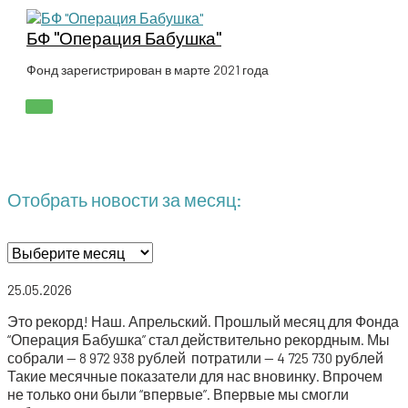
Перейти
к
БФ "Операция Бабушка"
содержимому
Фонд зарегистрирован в марте 2021 года
ГЛАВНОЕ
МЕНЮ
Отобрать новости за месяц:
Отобрать
ново­
сти
25.05.2026
за месяц:
Это рекорд! Наш. Апрель­ский. Про­шлый месяц для Фон­да
“Опе­ра­ция Бабуш­ка” стал дей­стви­тель­но рекорд­ным. Мы ️
собра­ли — 8 972 938 руб­лей ️ потра­ти­ли — 4 725 730 руб­лей
Такие месяч­ные пока­за­те­ли для нас вно­вин­ку. Впро­чем
не толь­ко они были “впер­вые”. Впер­вые мы смог­ли