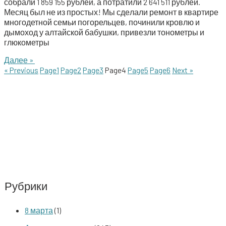
собра­ли 1 859 155 руб­лей, а потра­ти­ли 2 641 511 руб­лей.
Месяц был не из про­стых! Мы сде­ла­ли ремонт в квар­ти­ре
мно­го­дет­ной семьи пого­рель­цев, почи­ни­ли кров­лю и
дымо­ход у алтай­ской бабуш­ки, при­вез­ли тоно­мет­ры и
глюкометры
Далее »
« Previous
Page
1
Page
2
Page
3
Page
4
Page
5
Page
6
Next »
Рубрики
8 марта
(1)