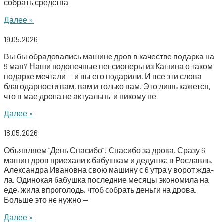
собрать средства
Далее »
19.05.2026
Вы бы обра­до­ва­лись машине дров в каче­стве подар­ка на
9 мая? Наши под­опеч­ные пен­си­о­не­ры из Каши­на о таком
подар­ке меч­та­ли — и вы его пода­ри­ли. И все эти сло­ва
бла­го­дар­но­сти вам, вам и толь­ко вам. Это лишь кажет­ся,
что в мае дро­ва не акту­аль­ны и нико­му не
Далее »
18.05.2026
Объ­яв­ля­ем “День Спа­си­бо”! Спа­си­бо за дро­ва. Сра­зу 6
машин дров при­е­ха­ли к бабуш­кам и дедуш­ка в Рос­лавль.
Алек­сандра Ива­нов­на свою маши­ну с 6 утра у ворот жда­
ла. Оди­но­кая бабуш­ка послед­ние меся­цы эко­но­ми­ла на
еде, жила впро­го­лодь, чтоб собрать день­ги на дро­ва.
Боль­ше это не нужно —
Далее »