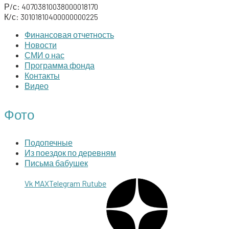
Р/с: 40703810038000018170
К/с: 30101810400000000225
Финансовая отчетность
Новости
СМИ о нас
Программа фонда
Контакты
Видео
Фото
Подопечные
Из поездок по деревням
Письма бабушек
Vk
MAX
Telegram
Rutube