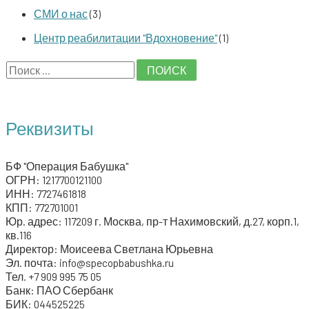
СМИ о нас
(3)
Центр реабилитации "Вдохновение"
(1)
S
e
a
Реквизиты
r
c
БФ "Операция Бабушка"
h
ОГРН: 1217700121100
ИНН: 7727461818
f
КПП: 772701001
o
Юр. адрес: 117209 г. Москва, пр-т Нахимовский, д.27, корп.1,
кв.116
r
Директор: Моисеева Светлана Юрьевна
:
Эл. почта: info@specopbabushka.ru
Тел. +7 909 995 75 05
Банк: ПАО Сбербанк
БИК: 044525225