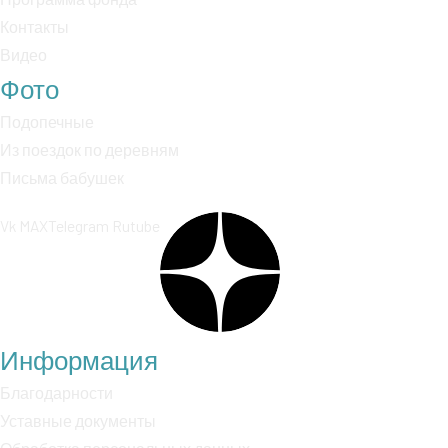
Контакты
Видео
Фото
Подопечные
Из поездок по деревням
Письма бабушек
Vk
MAX
Telegram
Rutube
Информация
Благодарности
Уставные документы