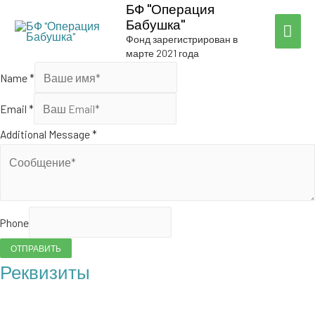
БФ "Операция
Бабушка"
ГЛА
Фонд зарегистрирован в
марте 2021 года
МЕ
Name
*
Email
*
Additional Message
*
Phone
ОТПРАВИТЬ
Реквизиты
БФ "Операция Бабушка"
ОГРН: 1217700121100