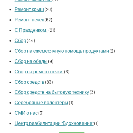
Ремонт крыш
(20)
Ремонт печек
(62)
С Праздником!
(21)
Сбор
(44)
Сбор на ежемесячную помощь продуктами
(2)
Сбор на обеды
(9)
Сбор на ремонт печки.
(6)
Сбор средств
(83)
Сбор средств на бытовую технику
(3)
Серебряные волонтеры
(1)
СМИ о нас
(3)
Центр реабилитации "Вдохновение"
(1)