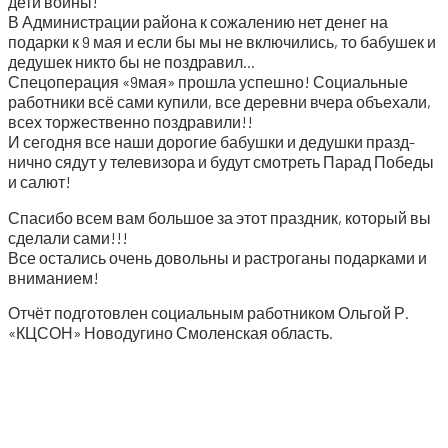
дети войны!
В Адми­ни­стра­ции рай­о­на к сожа­ле­нию нет денег на
подар­ки к 9 мая и если бы мы не вклю­чи­лись, то бабу­шек и
деду­шек никто бы не поздравил…
Спе­цо­пе­ра­ция «9мая» про­шла успеш­но! Соци­аль­ные
работ­ни­ки всё сами купи­ли, все дерев­ни вче­ра объ­е­ха­ли,
всех тор­же­ствен­но поздравили!!
И сего­дня все наши доро­гие бабуш­ки и дедуш­ки празд­
нич­но сядут у теле­ви­зо­ра и будут смот­реть Парад Побе­ды
и салют!
Спа­си­бо всем вам боль­шое за этот празд­ник, кото­рый вы
сде­ла­ли сами!!!
Все оста­лись очень доволь­ны и рас­тро­га­ны подар­ка­ми и
вниманием!
Отчёт под­го­тов­лен соци­аль­ным работ­ни­ком Оль­гой Р.
«КЦСОН» Ново­ду­ги­но Смо­лен­ская область.