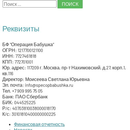
S
e
a
Реквизиты
r
c
БФ "Операция Бабушка"
h
ОГРН: 1217700121100
ИНН: 7727461818
f
КПП: 772701001
o
Юр. адрес: 117209 г. Москва, пр-т Нахимовский, д.27, корп.1,
кв.116
r
Директор: Моисеева Светлана Юрьевна
:
Эл. почта: info@specopbabushka.ru
Тел. +7 909 995 75 05
Банк: ПАО Сбербанк
БИК: 044525225
Р/с: 40703810038000018170
К/с: 30101810400000000225
Финансовая отчетность
Новости