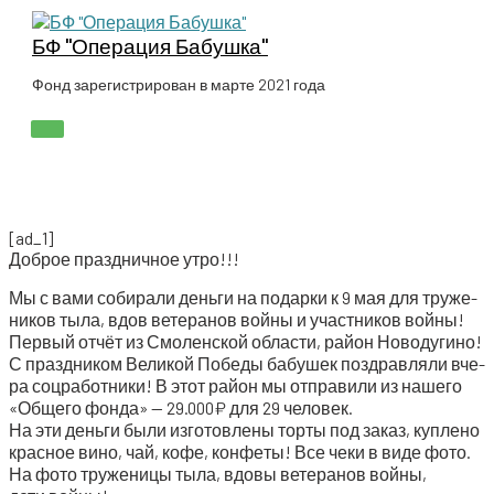
Перейти
к
БФ "Операция Бабушка"
содержимому
Фонд зарегистрирован в марте 2021 года
ГЛАВНОЕ
МЕНЮ
[ad_1]
Доб­рое празд­нич­ное утро!!!
Мы с вами соби­ра­ли день­ги на подар­ки к 9 мая для тру­же­
ни­ков тыла, вдов вете­ра­нов вой­ны и участ­ни­ков войны!
Пер­вый отчёт из Смо­лен­ской обла­сти, рай­он Новодугино!
С празд­ни­ком Вели­кой Побе­ды бабу­шек поздрав­ля­ли вче­
ра соц­ра­бот­ни­ки! В этот рай­он мы отпра­ви­ли из наше­го
«Обще­го фон­да» — 29.000₽ для 29 человек.
На эти день­ги были изго­тов­ле­ны тор­ты под заказ, куп­ле­но
крас­ное вино, чай, кофе, кон­фе­ты! Все чеки в виде фото.
На фото тру­же­ни­цы тыла, вдо­вы вете­ра­нов вой­ны,